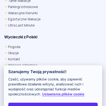
Tanie Wakacje
Parkingi lotniskowe
Wakacyjne Kierunki
Egzotyczne Wakacje
Ultra Last Minute
Wycieczki z Polski
Pogoda
Okazje
Kontakt
Wakacje z Niemiec
Polityka Prywatności
Szanujemy Twoją prywatność!
Wakacje w Egipcie
Cześć, używamy plików cookie, aby zapewnić
Rankingi hoteli
prawidłowe działanie witryny, analizować ruch i
wydajność oraz udostępniać funkcje mediów
społecznościowych.
Ustawienia plików cookie
Partnerem serwisu jest portal Wakacje.pl