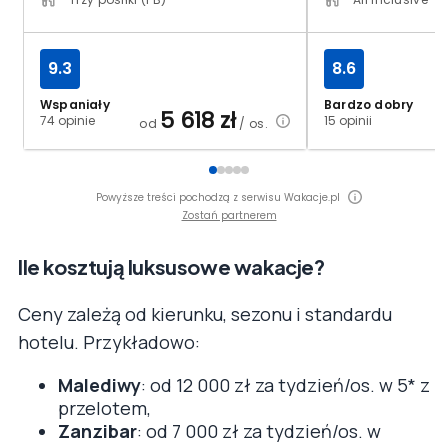
9.3
8.6
Wspaniały
Bardzo dobry
5 618
zł
74 opinie
15 opinii
od
/ os.
Powyższe treści pochodzą z serwisu Wakacje.pl
Zostań partnerem
Ile kosztują luksusowe wakacje?
Ceny zależą od kierunku, sezonu i standardu
hotelu. Przykładowo:
Malediwy
: od 12 000 zł za tydzień/os. w 5* z
przelotem,
Zanzibar
: od 7 000 zł za tydzień/os. w