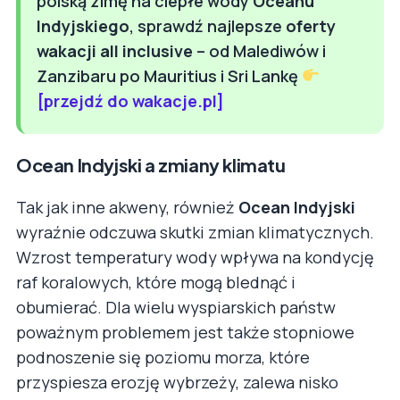
polską zimę na ciepłe wody
Oceanu
Indyjskiego
, sprawdź najlepsze
oferty
wakacji all inclusive
– od Malediwów i
Zanzibaru po Mauritius i Sri Lankę
[przejdź do wakacje.pl]
Ocean Indyjski a zmiany klimatu
Tak jak inne akweny, również
Ocean Indyjski
wyraźnie odczuwa skutki zmian klimatycznych.
Wzrost temperatury wody wpływa na kondycję
raf koralowych, które mogą blednąć i
obumierać. Dla wielu wyspiarskich państw
poważnym problemem jest także stopniowe
podnoszenie się poziomu morza, które
przyspiesza erozję wybrzeży, zalewa nisko