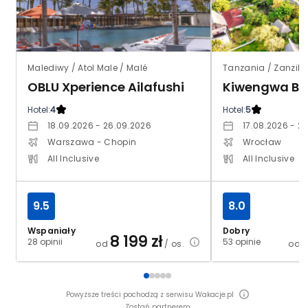
Malediwy / Atol Male / Malé
Tanzania / Zanzib
OBLU Xperience Ailafushi
Kiwengwa Be
Hotel:
4
Hotel:
5
18.09.2026 - 26.09.2026
17.08.2026 - 2
Warszawa - Chopin
Wrocław
All Inclusive
All Inclusive
9.5
8.0
Wspaniały
Dobry
8 199
zł
28 opinii
53 opinie
od
/ os.
od
Powyższe treści pochodzą z serwisu Wakacje.pl
Zostań partnerem