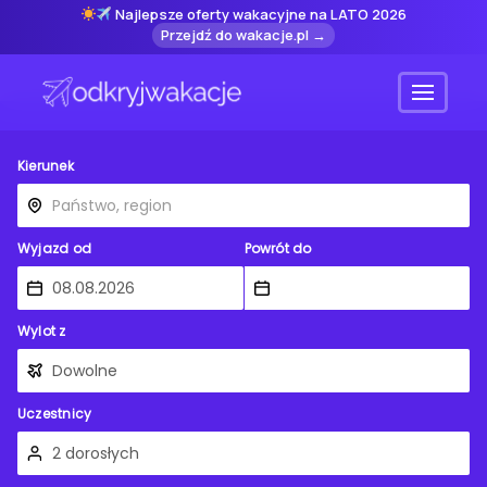
Najlepsze oferty wakacyjne na LATO 2026
Przejdź do wakacje.pl →
Menu
Kierunek
Wyjazd od
Powrót do
Wylot z
Uczestnicy