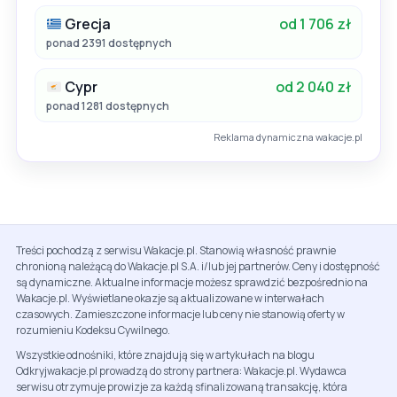
Grecja
od 1 706 zł
ponad 2391 dostępnych
Cypr
od 2 040 zł
ponad 1281 dostępnych
Reklama dynamiczna wakacje.pl
Treści pochodzą z serwisu Wakacje.pl. Stanowią własność prawnie
chronioną należącą do Wakacje.pl S.A. i/lub jej partnerów. Ceny i dostępność
są dynamiczne. Aktualne informacje możesz sprawdzić bezpośrednio na
Wakacje.pl. Wyświetlane okazje są aktualizowane w interwałach
czasowych. Zamieszczone informacje lub ceny nie stanowią oferty w
rozumieniu Kodeksu Cywilnego.
Wszystkie odnośniki, które znajdują się w artykułach na blogu
Odkryjwakacje.pl prowadzą do strony partnera: Wakacje.pl. Wydawca
serwisu otrzymuje prowizje za każdą sfinalizowaną transakcję, która