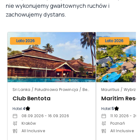
nie wykonujemy gwałtownych ruchów i
zachowujemy dystans.
Lato 2026
Lato 2026
Sri Lanka / Południowa Prowincja / Bentota
Club Bentota
Maritim Reso
Hotel:
4
Hotel:
5
08.09.2026 - 16.09.2026
11.10.2026 - 20
Kraków
Poznań
All Inclusive
All Inclusive