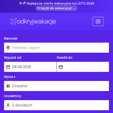
Najlepsze oferty wakacyjne na LATO 2026
Przejdź do wakacje.pl →
Menu
Kierunek
Wyjazd od
Powrót do
Wylot z
Uczestnicy