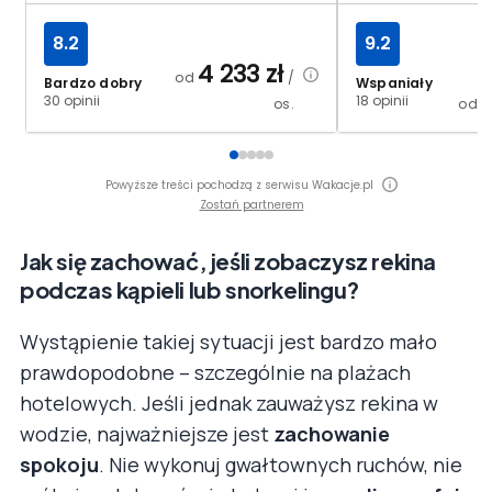
8.2
9.2
4 233
zł
od
/
Bardzo dobry
Wspaniały
30 opinii
18 opinii
os.
od
Powyższe treści pochodzą z serwisu Wakacje.pl
Zostań partnerem
Jak się zachować, jeśli zobaczysz rekina
podczas kąpieli lub snorkelingu?
Wystąpienie takiej sytuacji jest bardzo mało
prawdopodobne – szczególnie na plażach
hotelowych. Jeśli jednak zauważysz rekina w
wodzie, najważniejsze jest
zachowanie
spokoju
. Nie wykonuj gwałtownych ruchów, nie