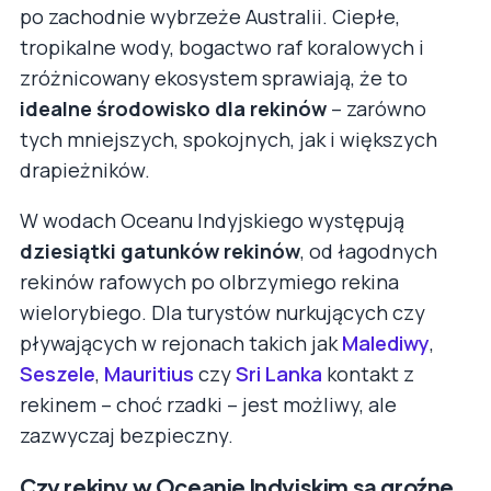
po zachodnie wybrzeże Australii. Ciepłe,
tropikalne wody, bogactwo raf koralowych i
zróżnicowany ekosystem sprawiają, że to
idealne środowisko dla rekinów
– zarówno
tych mniejszych, spokojnych, jak i większych
drapieżników.
W wodach Oceanu Indyjskiego występują
dziesiątki gatunków rekinów
, od łagodnych
rekinów rafowych po olbrzymiego rekina
wielorybiego. Dla turystów nurkujących czy
pływających w rejonach takich jak
Malediwy
,
Seszele
,
Mauritius
czy
Sri Lanka
kontakt z
rekinem – choć rzadki – jest możliwy, ale
zazwyczaj bezpieczny.
Czy rekiny w Oceanie Indyjskim są groźne