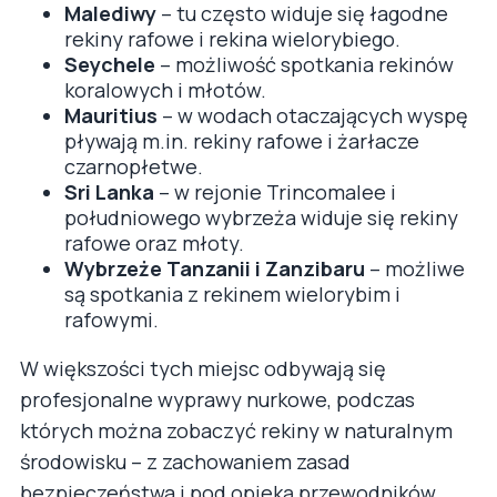
Malediwy
– tu często widuje się łagodne
rekiny rafowe i rekina wielorybiego.
Seychele
– możliwość spotkania rekinów
koralowych i młotów.
Mauritius
– w wodach otaczających wyspę
pływają m.in. rekiny rafowe i żarłacze
czarnopłetwe.
Sri Lanka
– w rejonie Trincomalee i
południowego wybrzeża widuje się rekiny
rafowe oraz młoty.
Wybrzeże Tanzanii i Zanzibaru
– możliwe
są spotkania z rekinem wielorybim i
rafowymi.
W większości tych miejsc odbywają się
profesjonalne wyprawy nurkowe, podczas
których można zobaczyć rekiny w naturalnym
środowisku – z zachowaniem zasad
bezpieczeństwa i pod opieką przewodników.