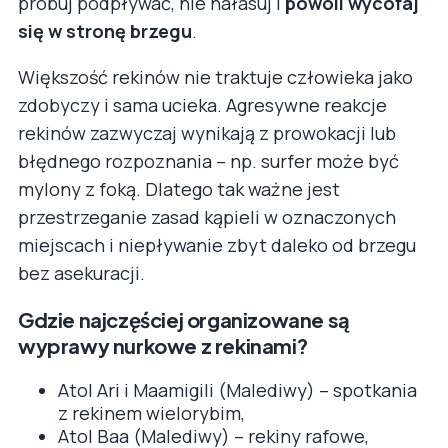
próbuj podpływać, nie hałasuj i
powoli wycofaj
się w stronę brzegu
.
Większość rekinów nie traktuje człowieka jako
zdobyczy i sama ucieka. Agresywne reakcje
rekinów zazwyczaj wynikają z prowokacji lub
błędnego rozpoznania – np. surfer może być
mylony z foką. Dlatego tak ważne jest
przestrzeganie zasad kąpieli w oznaczonych
miejscach i niepływanie zbyt daleko od brzegu
bez asekuracji.
Gdzie najczęściej organizowane są
wyprawy nurkowe z rekinami?
Atol Ari i Maamigili (Malediwy) – spotkania
z rekinem wielorybim,
Atol Baa (Malediwy) – rekiny rafowe,