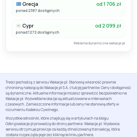
Grecja
od 1 706 zł
ponad 2387 dostępnych
Cypr
od 2 099 zł
ponad 1272 dostępnych
Reklama dynamiczna wakacje.pl
Treści pochodzą z serwisu Wakacje.pl. Stanowią własność prawnie
chronioną należącą do Wakacje.pl S.A. i/lub jej partnerów. Ceny i dostępność
są dynamiczne. Aktualne informacje możesz sprawdzić bezpośrednio na
Wakacje.pl. Wyświetlane okazje są aktualizowane w interwałach
czasowych. Zamieszczone informacje lub ceny nie stanowią oferty w
rozumieniu Kodeksu Cywilnego.
Wszystkie odnośniki, które znajdują się w artykułach na blogu
Odkryjwakacje.pl prowadzą do strony partnera: Wakacje.pl. Wydawca
serwisu otrzymuje prowizje za każdą sfinalizowaną transakcję, która
została rozpoczęta poprzez kliknięcie linku partnera.