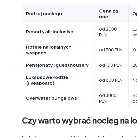
Cena za
Rodzaj noclegu
O
noc
od 2000
Lu
Resorty all-inclusive
PLN
w
Hotele na lokalnych
od 300 PLN
K
wyspach
Pensjonaty i guesthouse’y
od 150 PLN
B
Luksusowe łodzie
od 800 PLN
No
(liveaboard)
od 3000
Ik
Overwater bungalows
PLN
o
Czy warto wybrać nocleg na 