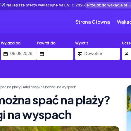
Najlepsze oferty wakacyjne na LATO 2026
Przejdź do wakacje.pl 
Strona Główna
Wakac
Wyjazd od
Powrót do
Wylot z
Ucze
pać na plaży? Alternatywne noclegi na wyspach
można spać na plaży?
gi na wyspach