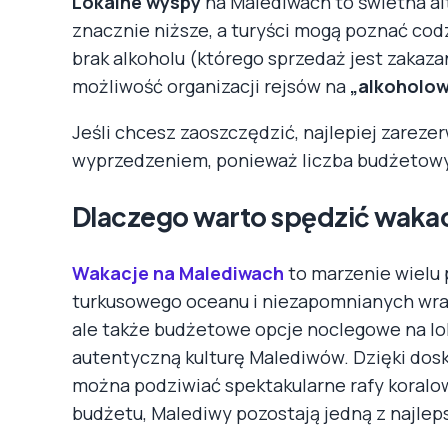
Lokalne wyspy
na Malediwach to świetna al
znacznie niższe, a turyści mogą poznać c
brak alkoholu (którego sprzedaż jest zakaza
możliwość organizacji rejsów na
„alkoholow
Jeśli chcesz zaoszczędzić, najlepiej zarez
wyprzedzeniem, ponieważ liczba budżetowy
Dlaczego warto spędzić waka
Wakacje na Malediwach
to marzenie wielu 
turkusowego oceanu i niezapomnianych wraż
ale także budżetowe opcje noclegowe na lo
autentyczną kulturę Malediwów. Dzięki dos
można podziwiać spektakularne rafy koralow
budżetu, Malediwy pozostają jedną z najlep