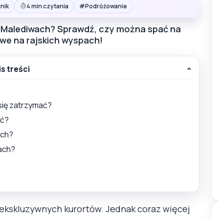
#
nik
4 min czytania
Podróżowanie
 Malediwach? Sprawdź, czy można spać na
owe na rajskich wyspach!
is treści
się zatrzymać?
ać?
ach?
ach?
i ekskluzywnych kurortów. Jednak coraz więcej