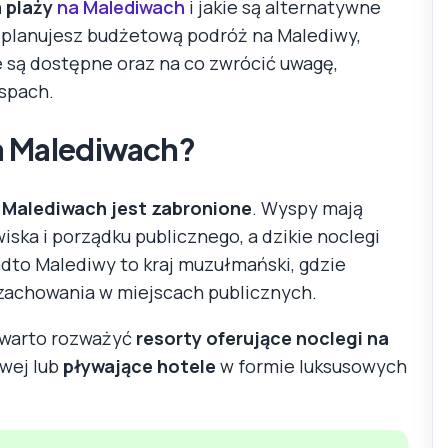
a plaży
na Malediwach
i jakie są alternatywne
i planujesz budżetową podróż na Malediwy,
e są dostępne oraz na co zwrócić uwagę,
spach.
a Malediwach?
a Malediwach jest zabronione
. Wyspy mają
ska i porządku publicznego, a dzikie noclegi
to Malediwy to kraj muzułmański, gdzie
zachowania w miejscach publicznych.
 warto rozważyć
resorty oferujące noclegi na
owej lub
pływające hotele
w formie luksusowych