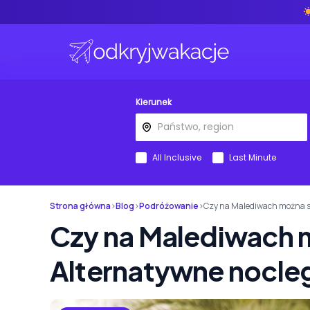
Kierunek
All Inclusive
Last Minute
Strona główna
›
Blog
›
Podróżowanie
›
Czy na Malediwach można s
Czy na Malediwach 
Alternatywne nocle