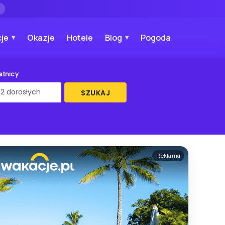
→
je
Okazje
Hotele
Blog
Pogoda
stnicy
SZUKAJ
Reklama