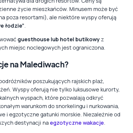
ternatywa dla drogich resortów. Ceny są
odzienne życie mieszkańców. Minusem może być
na poza resortami), ale niektóre wyspy oferują
e łodzie”
.
erwować
guesthouse lub hotel butikowy
z
ch miejsc noclegowych jest ograniczona.
cje na Malediwach?
podróżników poszukujących rajskich plaż,
eń. Wyspy oferują nie tylko luksusowe kurorty,
kalnych wyspach, które pozwalają odkryć
konałym warunkom do snorkelingu i nurkowania,
e i egzotyczne gatunki morskie. Niezależnie od
szych destynacji na
egzotyczne wakacje
.