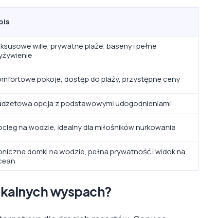
pis
ksusowe wille, prywatne plaże, baseny i pełne
yżywienie
omfortowe pokoje, dostęp do plaży, przystępne ceny
udżetowa opcja z podstawowymi udogodnieniami
cleg na wodzie, idealny dla miłośników nurkowania
oniczne domki na wodzie, pełna prywatność i widok na
cean
lokalnych wyspach?