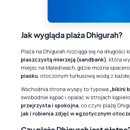
Jak wygląda plaża Dhigurah?
Plaża na Dhigurah rozciąga się na długości k
piaszczystą mierzeją (sandbank)
, która w
miejsc na Malediwach, gdzie można spacer
piasku
, otoczonym turkusową wodą z każdej
Wschodnia strona wyspy to typowa
„bikini 
swobodnie kąpać i opalać w strojach kąpiel
przejrzysta i spokojna
, co czyni plażę Dhi
jak i robienia zdjęć w egzotycznym otocz
Czy plaża Dhigurah jest płatna