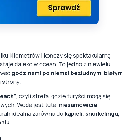
ilku kilometrów i kończy się spektakularną
ystaje daleko w ocean. To jedno z niewielu
ować
godzinami po niemal bezludnym, białym
 strony.
beach”
, czyli strefa, gdzie turyści mogą się
owych. Woda jest tutaj
niesamowicie
gurah idealną zarówno do
kąpieli, snorkelingu,
eniu
.
?