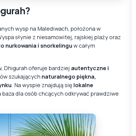
higurah?
anych wysp na Malediwach, położona w
Wyspa słynie z niesamowitej, rajskiej plaży oraz
o nurkowania i snorkelingu
w całym
, Dhigurah oferuje bardziej
autentyczne i
stów szukających
naturalnego piękna,
ynku
. Na wyspie znajdują się
lokalne
lna baza dla osób chcących odkrywać prawdziwe