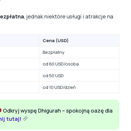
bezpłatna
, jednak niektóre usługi i atrakcje na
Cena (USD)
Bezpłatny
od 60 USD/osoba
od 50 USD
od 10 USD/dzień
Odkryj wyspę Dhigurah – spokojną oazę dla
nij tutaj!