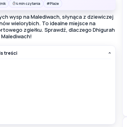
#
żnik
4 min czytania
Plaże
nych wysp na Malediwach, słynąca z dziewiczej
inów wielorybich. To idealne miejsce na
sortowego zgiełku. Sprawdź, dlaczego Dhigurah
 Malediwach!
is treści