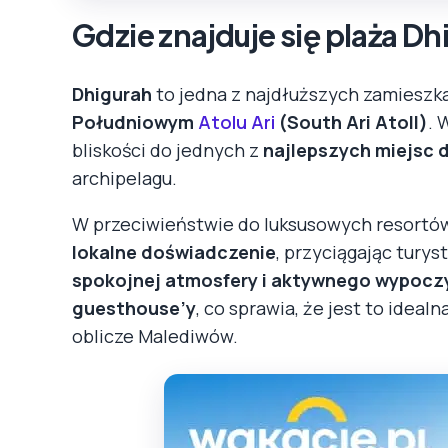
Gdzie znajduje się plaża D
Dhigurah
to jedna z najdłuższych zamieszk
Południowym
Atolu Ari
(South Ari Atoll)
. 
bliskości do jednych z
najlepszych miejsc d
archipelagu.
W przeciwieństwie do luksusowych resortów
lokalne doświadczenie
, przyciągając tury
spokojnej atmosfery i aktywnego wypocz
guesthouse’y
, co sprawia, że jest to idea
oblicze Malediwów.