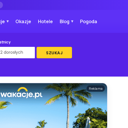
→
je
Okazje
Hotele
Blog
Pogoda
stnicy
SZUKAJ
Reklama