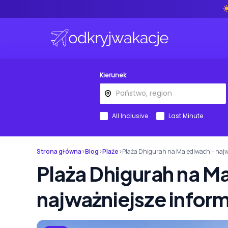
Kierunek
All Inclusive
Last Minute
Strona główna
›
Blog
›
Plaże
›
Plaża Dhigurah na Malediwach – najw
Plaża Dhigurah na M
najważniejsze infor