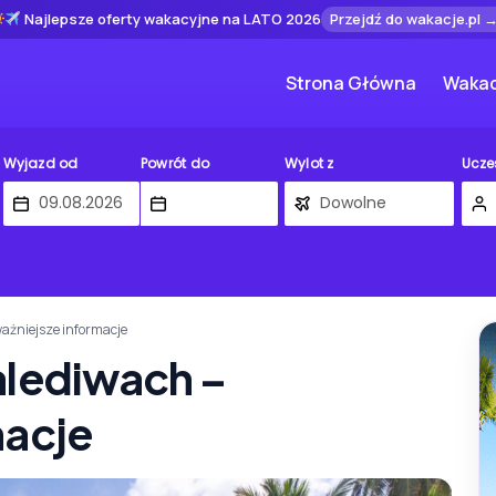
Najlepsze oferty wakacyjne na LATO 2026
Przejdź do wakacje.pl 
Strona Główna
Wakac
Wyjazd od
Powrót do
Wylot z
Ucze
ażniejsze informacje
alediwach –
macje