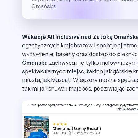
Omańska.
Wakacje All Inclusive nad Zatoką Omańsk
egzotycznych krajobrazów i spokojnej atmo
wyżywienie, baseny oraz dostęp do pięknych
Omańska
zachwyca nie tylko malowniczymi 
spektakularnych miejsc, takich jak górskie 
miasta, jak Muscat. Wieczory można spędzać,
takimi jak shuwa i majboos, podziwiając za
Treści pochodzą od partnera serwisu: Wakacje.pl. Ceny i dostępność są dynamiczn
aktualizowane 
★★★★
Diamond (Sunny Beach)
Bułgaria (Słoneczny Brzeg)