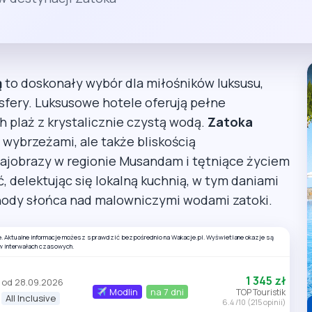
ą
to doskonały wybór dla miłośników luksusu,
sfery. Luksusowe hotele oferują pełne
 plaż z krystalicznie czystą wodą.
Zatoka
wybrzeżami, ale także bliskością
krajobrazy w regionie Musandam i tętniące życiem
 delektując się lokalną kuchnią, w tym daniami
chody słońca nad malowniczymi wodami zatoki.
e. Aktualne informacje możesz sprawdzić bezpośrednio na Wakacje.pl. Wyświetlane okazje są
w interwałach czasowych.
1 345 zł
od 28.09.2026
Modlin
na 7 dni
TOP Touristik
All Inclusive
6.4 /10 (215 opinii)