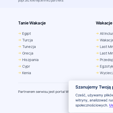
poprzez kliknięcie linku partnera.
Tanie Wakacje
Wakacje A
Egipt
All Inclu
Turcja
Wakacje
Tunezja
Last Mi
Grecja
Last Mi
Hiszpania
Przeds
Cypr
Egzoty
Kenia
Wyciecz
Szanujemy Twoją 
Partnerem serwisu jest portal Wakacje.pl
O
Cześć, używamy plików
witryny, analizować r
społecznościowych.
Us