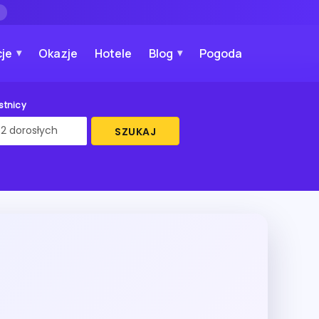
→
je
Okazje
Hotele
Blog
Pogoda
stnicy
SZUKAJ