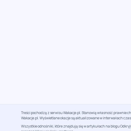
Treści pochodzą z serwisu Wakacje.pl. Stanowią własność prawnie ch
Wakacje.pl. Wyświetlane okazje są aktualizowane w interwałach cza
Wszystkie odnośniki, które znajdują się w artykułach na blogu Odkry