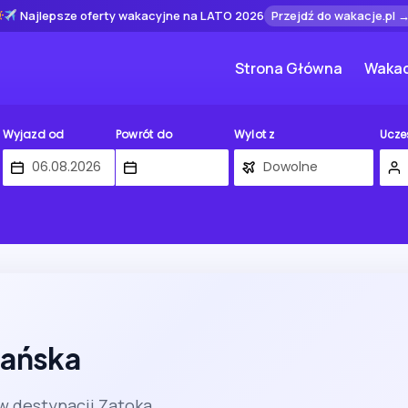
Najlepsze oferty wakacyjne na LATO 2026
Przejdź do wakacje.pl 
Strona Główna
Wakac
Wyjazd od
Powrót do
Wylot z
Ucze
mańska
 w destynacji Zatoka