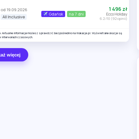
1 496 zł
od 19.09.2026
Gdańsk
na 7 dni
Ecco Holiday
All Inclusive
6.2 /10 (92 opinii)
e. Aktualne informacje możesz sprawdzić bezpośrednio na Wakacje.pl. Wyświetlane okazje są
w interwałach czasowych.
aż więcej