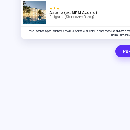
★★★
Azurro (ex. MPM Azurro)
Bułgaria (Słoneczny Brzeg)
Treści pochodzą od partnera serwisu: Wakacje.pl. Ceny i dostępność są dynamiczn
aktualizowane 
Pok