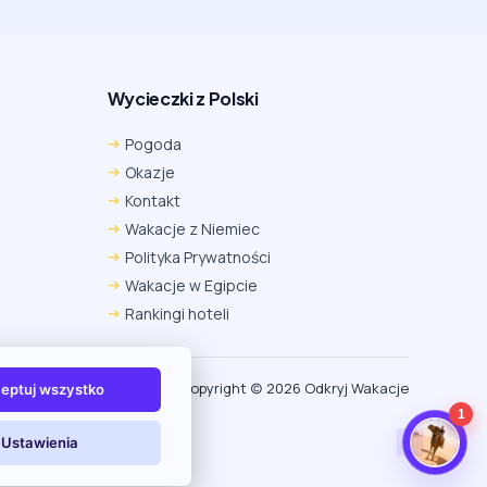
Wycieczki z Polski
Chrome
Safari iOS
Safari macOS
Pogoda
Edge
Firefox
Inna
Okazje
Ustawienia → Prywatność i bezpieczeństwo → Pliki
Kontakt
cookie innych firm → ustaw „Zezwalaj”.
Na czas rezerwacji nie blokuj cookies i śledzenia dla tej
Wakacje z Niemiec
witryny.
Polityka Prywatności
Na czas rezerwacji nie korzystaj z trybu incognito.
Wakacje w Egipcie
Rankingi hoteli
Copyright (c) 2026 Odkryj Wakacje
eptuj wszystko
1
Ustawienia