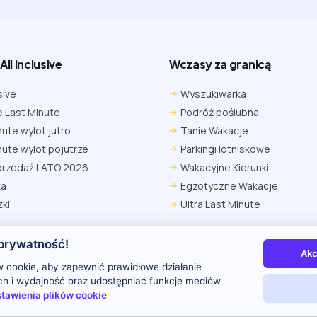
ll Inclusive
Wczasy za granicą
sive
Wyszukiwarka
 Last Minute
Podróż poślubna
nute wylot jutro
Tanie Wakacje
nute wylot pojutrze
Parkingi lotniskowe
przedaż LATO 2026
Wakacyjne Kierunki
ka
Egzotyczne Wakacje
ki
Ultra Last Minute
prywatność!
Akc
 nas
Kontakt i reklama
Polityka prywatności
 cookie, aby zapewnić prawidłowe działanie
uch i wydajność oraz udostępniać funkcje mediów
tawienia plików cookie