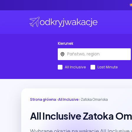
Kierunek
All Inclusive
Last Minute
Strona główna
›
All Inclusive
›
Zatoka Omańska
All Inclusive Zatoka O
Wybrane okazje na wakacje All Inclusive