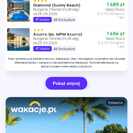
★★★★
1 489 zł
Diamond (Sunny Beach)
Bułgaria (Słoneczny Brzeg)
Oasis Tours
od 28.09.2026
6.4 /10 (215 opinii)
7 dni
All Inclusive
Modlin
★★★
1 494 zł
Azurro (ex. MPM Azurro)
Bułgaria (Słoneczny Brzeg)
Oasis Tours
od 23.09.2026
6.2 /10 (92 opinii)
7 dni
All Inclusive
Modlin
Treści pochodzą od partnera serwisu: Wakacje.pl. Ceny i dostępność są dynamiczne. Aktualne
informacje możesz sprawdzić bezpośrednio na Wakacje.pl. Wyświetlane okazje są
aktualizowane w interwałach czasowych.
Pokaż więcej
Reklama