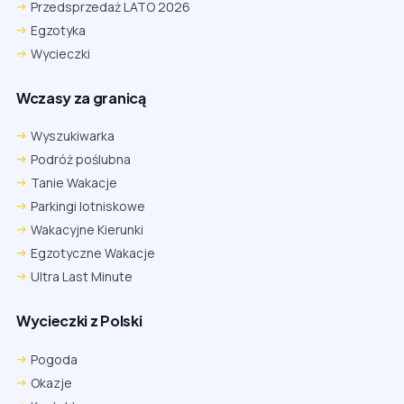
Przedsprzedaż LATO 2026
Egzotyka
Wycieczki
Wczasy za granicą
Wyszukiwarka
Podróż poślubna
Tanie Wakacje
Parkingi lotniskowe
Wakacyjne Kierunki
Egzotyczne Wakacje
Ultra Last Minute
Wycieczki z Polski
Chrome
Safari iOS
Safari macOS
Edge
Pogoda
Firefox
Inna
Okazje
Ustawienia → Prywatność i bezpieczeństwo → Pliki cookie innych