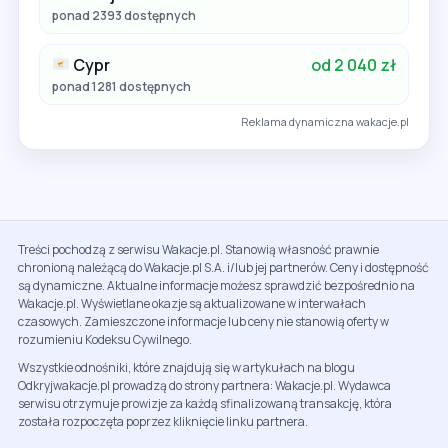
ponad 2393 dostępnych
Cypr
od 2 040 zł
ponad 1281 dostępnych
Reklama dynamiczna wakacje.pl
Treści pochodzą z serwisu Wakacje.pl. Stanowią własność prawnie
chronioną należącą do Wakacje.pl S.A. i/lub jej partnerów. Ceny i dostępność
są dynamiczne. Aktualne informacje możesz sprawdzić bezpośrednio na
Wakacje.pl. Wyświetlane okazje są aktualizowane w interwałach
czasowych. Zamieszczone informacje lub ceny nie stanowią oferty w
rozumieniu Kodeksu Cywilnego.
Wszystkie odnośniki, które znajdują się w artykułach na blogu
Odkryjwakacje.pl prowadzą do strony partnera: Wakacje.pl. Wydawca
serwisu otrzymuje prowizje za każdą sfinalizowaną transakcję, która
została rozpoczęta poprzez kliknięcie linku partnera.