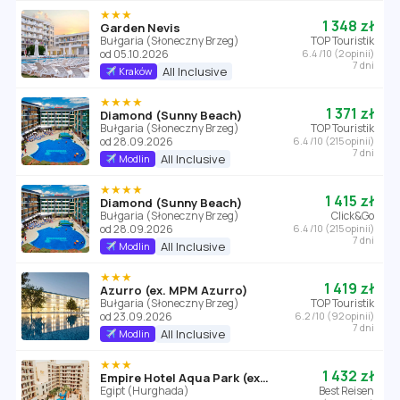
★★★
1 348 zł
Garden Nevis
Bułgaria (Słoneczny Brzeg)
TOP Touristik
od 05.10.2026
6.4 /10 (2 opinii)
7 dni
All Inclusive
Kraków
★★★★
1 371 zł
Diamond (Sunny Beach)
Bułgaria (Słoneczny Brzeg)
TOP Touristik
od 28.09.2026
6.4 /10 (215 opinii)
7 dni
All Inclusive
Modlin
★★★★
1 415 zł
Diamond (Sunny Beach)
Bułgaria (Słoneczny Brzeg)
Click&Go
od 28.09.2026
6.4 /10 (215 opinii)
7 dni
All Inclusive
Modlin
★★★
1 419 zł
Azurro (ex. MPM Azurro)
Bułgaria (Słoneczny Brzeg)
TOP Touristik
od 23.09.2026
6.2 /10 (92 opinii)
7 dni
All Inclusive
Modlin
★★★
1 432 zł
Empire Hotel Aqua Park (ex. Triton Empire Hotel Hurghada)
Egipt (Hurghada)
Best Reisen