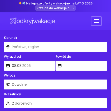
Najlepsze oferty wakacyjne na LATO 2026
Przejdź do wakacje.pl →
Menu
Kierunek
Wyjazd od
Powrót do
Wylot z
Uczestnicy