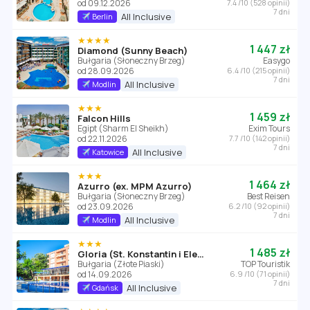
od 09.12.2026
7.4 /10 (528 opinii)
7 dni
All Inclusive
Berlin
★★★★
1 447 zł
Diamond (Sunny Beach)
Bułgaria (Słoneczny Brzeg)
Easygo
od 28.09.2026
6.4 /10 (215 opinii)
7 dni
All Inclusive
Modlin
★★★
1 459 zł
Falcon Hills
Egipt (Sharm El Sheikh)
Exim Tours
od 22.11.2026
7.7 /10 (142 opinii)
7 dni
All Inclusive
Katowice
★★★
1 464 zł
Azurro (ex. MPM Azurro)
Bułgaria (Słoneczny Brzeg)
Best Reisen
od 23.09.2026
6.2 /10 (92 opinii)
7 dni
All Inclusive
Modlin
★★★
1 485 zł
Gloria (St. Konstantin i Elena)
Bułgaria (Złote Piaski)
TOP Touristik
od 14.09.2026
6.9 /10 (71 opinii)
7 dni
All Inclusive
Gdańsk