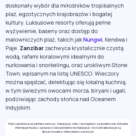
doskonały wybór dla miłośników tropikalnych
plaż, egzotycznych krajobrazów i bogatej
kultury. Luksusowe resorty oferują pełne
wyżywienie, baseny oraz dostęp do
malowniczych plaż, takich jak
Nungwi
, Kendwa i
Paje.
Zanzibar
zachwyca krystalicznie czystą
wodą, rafami koralowymi idealnymi do
nurkowania i snorkelingu, oraz urokliwym Stone
Town, wpisanym na listę UNESCO. Wieczory
można spędzać, delektując się lokalną kuchnią,
w tym świeżymi owocami morza, biryani i ugali,
podziwiając zachody słońca nad Oceanem
Indyjskim.
Treści pochodzą od partnera serwisu: Wakacje.pl. Ceny i dostępność są dynamiczne. Aktualne
informacje możesz sprawdzić bezpośrednio na Wakacje.pl. Wyświetlane okazje są
aktualizowane w interwałach czasowych.