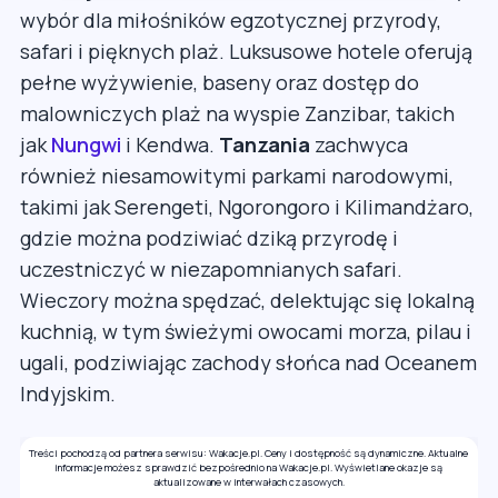
wybór dla miłośników egzotycznej przyrody,
safari i pięknych plaż. Luksusowe hotele oferują
pełne wyżywienie, baseny oraz dostęp do
malowniczych plaż na wyspie Zanzibar, takich
jak
Nungwi
i Kendwa.
Tanzania
zachwyca
również niesamowitymi parkami narodowymi,
takimi jak Serengeti, Ngorongoro i Kilimandżaro,
gdzie można podziwiać dziką przyrodę i
uczestniczyć w niezapomnianych safari.
Wieczory można spędzać, delektując się lokalną
kuchnią, w tym świeżymi owocami morza, pilau i
ugali, podziwiając zachody słońca nad Oceanem
Indyjskim.
Treści pochodzą od partnera serwisu: Wakacje.pl. Ceny i dostępność są dynamiczne. Aktualne
informacje możesz sprawdzić bezpośrednio na Wakacje.pl. Wyświetlane okazje są
aktualizowane w interwałach czasowych.