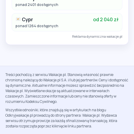
ponad 2401 dostępnych
Cypr
od 2 040 zł
ponad 1264 dostępnych
Reklama dynamiczna wakacje.pl
Treści pochodzą z serwisu Wakacje.pl. Stanowią własność prawnie
chronioną należącą do Wakacje.pl S.A. i/lub jej partnerów. Ceny i dostępność
są dynamiczne. Aktualne informacje możesz sprawdzić bezpośrednio na
Wakacje.pl. Wyświetlane okazje są aktualizowane w interwałach
czasowych. Zamieszczone informacje lub ceny nie stanowią oferty w
rozumieniu Kodeksu Cywilnego.
Wszystkie odnośniki, które znajdują się w artykułach na blogu
Odkryjwakacje.pl prowadzą do strony partnera: Wakacje.pl. Wydawca
serwisu otrzymuje prowizje za każdą sfinalizowaną transakcję, która
została rozpoczęta poprzez kliknięcie linku partnera.