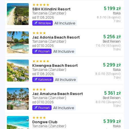
★★★★★
5 199 zł
SBH Kilindini Resort
Tanzania (Zanzibar)
Itaka
od 17.08.2026
8.3 /10 (6 opinii)
7 dni
All Inclusive
Wrocław
★★★★
5 256 zł
Jaz Adonia Beach Resort
Tanzania (Zanzibar)
Best Reisen
od 07.10.2026
7.6 /10 (61 opinii)
11 dni
All Inclusive
Poznań
★★★★★
5 299 zł
Kiwengwa Beach Resort
Tanzania (Zanzibar)
Itaka
od 17.08.2026
8.0 /10 (53 opinii)
7 dni
All Inclusive
Katowice
★★★★
5 361 zł
Jaz Amaluna Beach Resort
Tanzania (Zanzibar)
Best Reisen
od 07.10.2026
8.0 /10 (24 opinii)
11 dni
All Inclusive
Poznań
★★★★
5 399 zł
Dongwe Club
Tanzania (Zanzibar)
Itaka