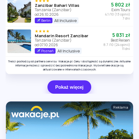
★★★★
5 802 zł
Zanzibar Bahari Villas
Tanzania (Zanzibar)
Exim Tours
od 26.10.2026
4.1 /10 (13 opinii)
7 dni
All Inclusive
Berlin
★★★★
5 831 zł
Mandarin Resort Zanzibar
Tanzania (Zanzibar)
Best Reisen
od 07.10.2026
8.7 /10 (24 opinii)
11 dni
All Inclusive
Poznań
Treści pochodzą od partnera serwisu: Wakacje.pl. Ceny i dostępność są dynamiczne. Aktualne
informacje możesz sprawdzić bezpośrednio na Wakacje.pl. Wyświetlane okazje są
aktualizowane w interwałach czasowych.
Pokaż więcej
Reklama