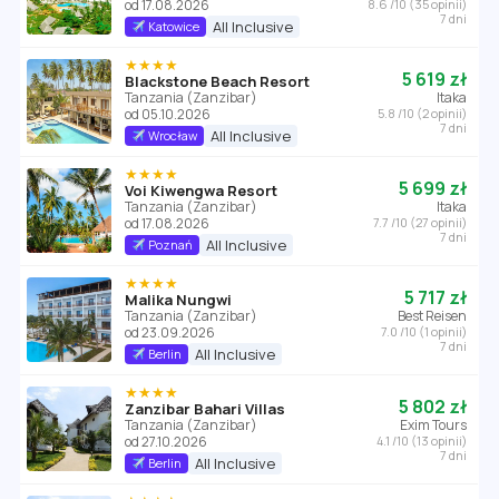
od 17.08.2026
8.6 /10 (35 opinii)
7 dni
All Inclusive
Katowice
★★★★
5 619 zł
Blackstone Beach Resort
Tanzania (Zanzibar)
Itaka
od 05.10.2026
5.8 /10 (2 opinii)
7 dni
All Inclusive
Wrocław
★★★★
5 699 zł
Voi Kiwengwa Resort
Tanzania (Zanzibar)
Itaka
od 17.08.2026
7.7 /10 (27 opinii)
7 dni
All Inclusive
Poznań
★★★★
5 717 zł
Malika Nungwi
Tanzania (Zanzibar)
Best Reisen
od 23.09.2026
7.0 /10 (1 opinii)
7 dni
All Inclusive
Berlin
★★★★
5 802 zł
Zanzibar Bahari Villas
Tanzania (Zanzibar)
Exim Tours
od 27.10.2026
4.1 /10 (13 opinii)
7 dni
All Inclusive
Berlin