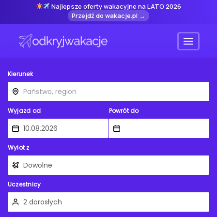
Najlepsze oferty wakacyjne na LATO 2026
Przejdź do wakacje.pl →
Menu
Kierunek
Wyjazd od
Powrót do
Wylot z
Uczestnicy