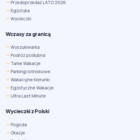
Przedsprzedaż LATO 2026
Egzotyka
Wycieczki
Wczasy za granicą
Wyszukiwarka
Podróż poślubna
Tanie Wakacje
Parkingi lotniskowe
Wakacyjne Kierunki
Egzotyczne Wakacje
Ultra Last Minute
Wycieczki z Polski
Chrome
Safari iOS
Safari macOS
Edge
Pogoda
Firefox
Inna
Okazje
Ustawienia → Prywatność i bezpieczeństwo → Pliki cookie innych