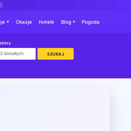
→
je
Okazje
Hotele
Blog
Pogoda
stnicy
SZUKAJ