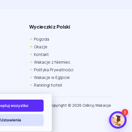
Wycieczki z Polski
Chrome
Safari iOS
Safari macOS
Pogoda
Edge
Firefox
Inna
Okazje
Ustawienia → Prywatność i bezpieczeństwo → Pliki
Kontakt
cookie innych firm → ustaw „Zezwalaj”.
Na czas rezerwacji nie blokuj cookies i śledzenia dla tej
Wakacje z Niemiec
witryny.
Polityka Prywatności
Na czas rezerwacji nie korzystaj z trybu incognito.
Wakacje w Egipcie
Rankingi hoteli
Copyright (c) 2026 Odkryj Wakacje
eptuj wszystko
1
Ustawienia