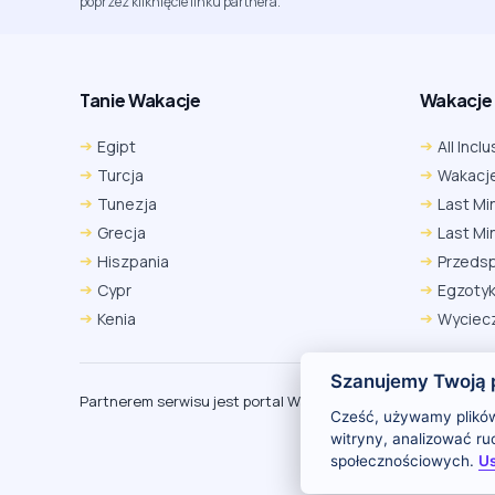
poprzez kliknięcie linku partnera.
Tanie Wakacje
Wakacje A
Egipt
All Inclu
Turcja
Wakacje
Tunezja
Last Mi
Grecja
Last Mi
Hiszpania
Przeds
Cypr
Egzoty
Kenia
Wyciecz
Szanujemy Twoją 
Partnerem serwisu jest portal Wakacje.pl
O
Cześć, używamy plików
witryny, analizować r
społecznościowych.
Us