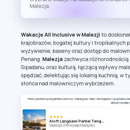
Malezja.
Wakacje All Inclusive w Malezji
to doskonał
krajobrazów, bogatej kultury i tropikalnych
wyżywienie, baseny oraz dostęp do malownic
Penang.
Malezja
zachwyca różnorodnością p
Sipadanu, oraz kulturą, łączącą wpływy mala
spędzać, delektując się lokalną kuchnią, w t
słońca nad malowniczym wybrzeżem.
Treści pochodzą od partnera serwisu: Wakacje.pl. Ceny i dostępność są dynamiczn
aktualizowane 
★★★★
Aloft Langkawi Pantai Tengah
Malezja (Półwysep Malajski)