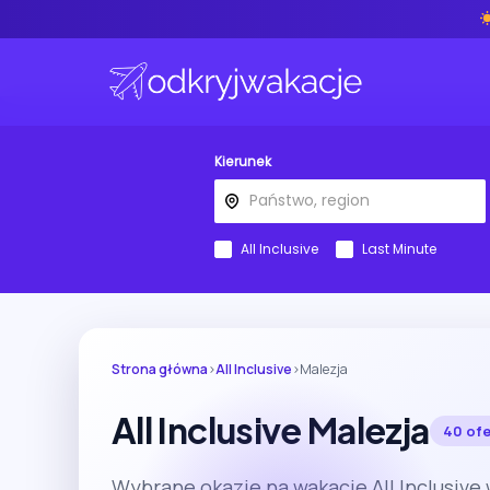
Kierunek
All Inclusive
Last Minute
Strona główna
›
All Inclusive
›
Malezja
All Inclusive Malezja
40 ofe
Wybrane okazje na wakacje All Inclusive