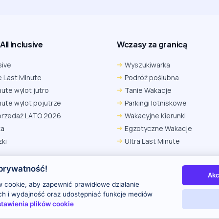
ll Inclusive
Wczasy za granicą
sive
Wyszukiwarka
 Last Minute
Podróż poślubna
nute wylot jutro
Tanie Wakacje
nute wylot pojutrze
Parkingi lotniskowe
przedaż LATO 2026
Wakacyjne Kierunki
ka
Egzotyczne Wakacje
ki
Ultra Last Minute
prywatność!
Akc
 nas
Kontakt i reklama
Polityka prywatności
 cookie, aby zapewnić prawidłowe działanie
uch i wydajność oraz udostępniać funkcje mediów
tawienia plików cookie