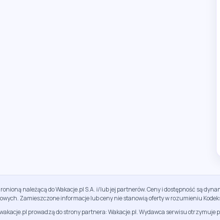
ronioną należącą do Wakacje.pl S.A. i/lub jej partnerów. Ceny i dostępność są dy
sowych. Zamieszczone informacje lub ceny nie stanowią oferty w rozumieniu Kodek
jwakacje.pl prowadzą do strony partnera: Wakacje.pl. Wydawca serwisu otrzymuje p