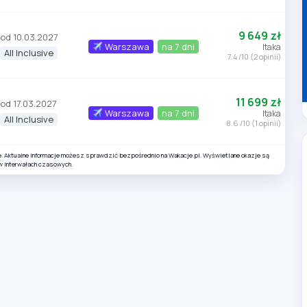
9 649 zł
od 10.03.2027
Warszawa
na 7 dni
Itaka
All Inclusive
7.4 /10 (2 opinii)
11 699 zł
od 17.03.2027
Warszawa
na 7 dni
Itaka
All Inclusive
8.6 /10 (1 opinii)
e. Aktualne informacje możesz sprawdzić bezpośrednio na Wakacje.pl. Wyświetlane okazje są
w interwałach czasowych.