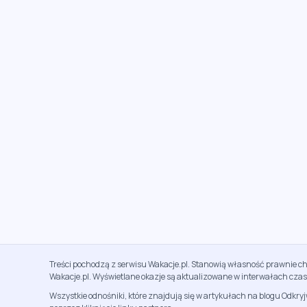
Treści pochodzą z serwisu Wakacje.pl. Stanowią własność prawnie ch
Wakacje.pl. Wyświetlane okazje są aktualizowane w interwałach cza
Wszystkie odnośniki, które znajdują się w artykułach na blogu Odkry