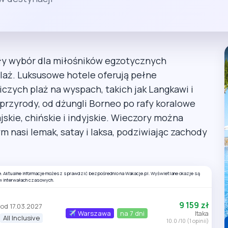
y wybór dla miłośników egzotycznych
 plaż. Luksusowe hotele oferują pełne
zych plaż na wyspach, takich jak Langkawi i
rzyrody, od dżungli Borneo po rafy koralowe
jskie, chińskie i indyjskie. Wieczory można
ym nasi lemak, satay i laksa, podziwiając zachody
e. Aktualne informacje możesz sprawdzić bezpośrednio na Wakacje.pl. Wyświetlane okazje są
w interwałach czasowych.
9 159 zł
od 17.03.2027
Warszawa
na 7 dni
Itaka
All Inclusive
10.0 /10 (1 opinii)