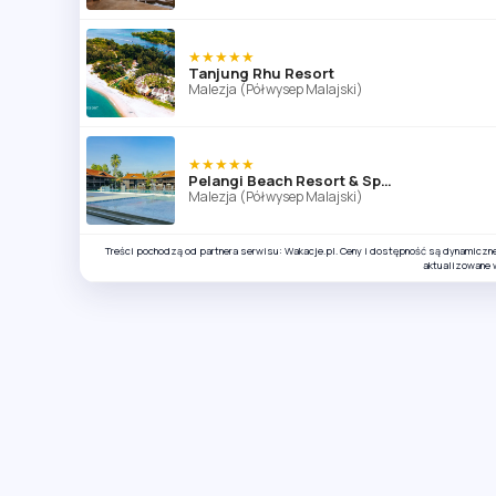
★★★★★
Tanjung Rhu Resort
Malezja (Półwysep Malajski)
★★★★★
Pelangi Beach Resort & Spa (ex. Meritus Pelangi Beach Resort)
Malezja (Półwysep Malajski)
Treści pochodzą od partnera serwisu: Wakacje.pl. Ceny i dostępność są dynamiczn
aktualizowane 