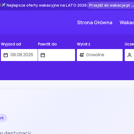
Najlepsze oferty wakacyjne na LATO 2026
Przejdź do wakacje.pl 
Strona Główna
Wakac
Wyjazd od
Powrót do
Wylot z
Ucze
rt
 w destynacji