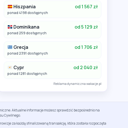
Hiszpania
od 1 567 zł
ponad 4198 dostępnych
Dominikana
od 5 129 zł
ponad 259 dostępnych
Grecja
od 1 706 zł
ponad 2391 dostępnych
Cypr
od 2 040 zł
ponad 1281 dostępnych
Reklama dynamiczna wakacje.pl
namiczne. Aktualne informacje możesz sprawdzić bezpośrednio na
su Cywilnego.
rowizje za każdą sfinalizowaną transakcję, która została rozpoczęta