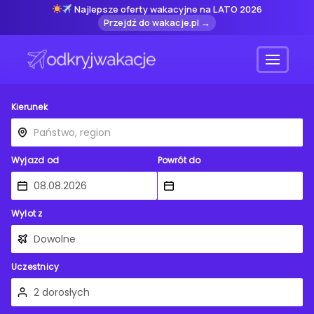
Najlepsze oferty wakacyjne na LATO 2026
Przejdź do wakacje.pl →
Menu
Kierunek
Wyjazd od
Powrót do
Wylot z
Uczestnicy