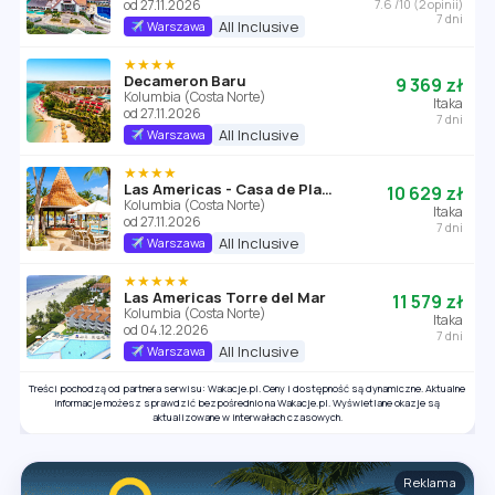
od 27.11.2026
7.6 /10 (2 opinii)
7 dni
All Inclusive
Warszawa
★★★★
Decameron Baru
9 369 zł
Kolumbia (Costa Norte)
Itaka
od 27.11.2026
7 dni
All Inclusive
Warszawa
★★★★
Las Americas - Casa de Playa
10 629 zł
Kolumbia (Costa Norte)
Itaka
od 27.11.2026
7 dni
All Inclusive
Warszawa
★★★★★
Las Americas Torre del Mar
11 579 zł
Kolumbia (Costa Norte)
Itaka
od 04.12.2026
7 dni
All Inclusive
Warszawa
Treści pochodzą od partnera serwisu: Wakacje.pl. Ceny i dostępność są dynamiczne. Aktualne
informacje możesz sprawdzić bezpośrednio na Wakacje.pl. Wyświetlane okazje są
aktualizowane w interwałach czasowych.
Reklama