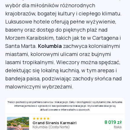
wybór dla miłośników różnorodnych
krajobrazów, bogatej kultury i ciepłego klimatu.
Luksusowe hotele oferują pełne wyżywienie,
baseny oraz dostęp do pięknych plaż nad
Morzem Karaibskim, takich jak te w Cartagena i
Santa Marta.
Kolumbia
zachwyca kolonialnymi
miastami, kolorowymi ulicami oraz bujnymi
lasami tropikalnymi. Wieczory można spędzać,
delektując się lokalną kuchnią, w tym arepas i
bandeja paisa, podziwiając zachody słońca nad
malowniczymi wybrzeżami.
Treści pochodzą od partnera serwisu: Wakacje.pl. Ceny i dostępność są dynamiczne. Aktualne
informacje możesz sprawdzić bezpośrednio na Wakacje.pl. Wyświetlane okazje są
aktualizowane w interwałach czasowych.
★★★★★
8 019 zł
Grand Sirenis Karmairi
Kolumbia (Costa Norte)
Itaka