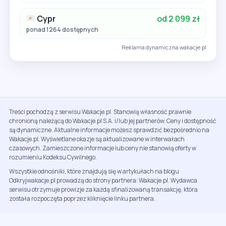
Cypr
od 2 099 zł
ponad 1264 dostępnych
Reklama dynamiczna wakacje.pl
Treści pochodzą z serwisu Wakacje.pl. Stanowią własność prawnie
chronioną należącą do Wakacje.pl S.A. i/lub jej partnerów. Ceny i dostępność
są dynamiczne. Aktualne informacje możesz sprawdzić bezpośrednio na
Wakacje.pl. Wyświetlane okazje są aktualizowane w interwałach
czasowych. Zamieszczone informacje lub ceny nie stanowią oferty w
rozumieniu Kodeksu Cywilnego.
Wszystkie odnośniki, które znajdują się w artykułach na blogu
Odkryjwakacje.pl prowadzą do strony partnera: Wakacje.pl. Wydawca
serwisu otrzymuje prowizje za każdą sfinalizowaną transakcję, która
została rozpoczęta poprzez kliknięcie linku partnera.