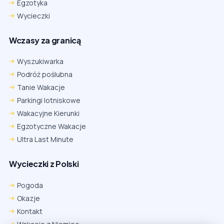
Egzotyka
Wycieczki
Wczasy za granicą
Wyszukiwarka
Podróż poślubna
Tanie Wakacje
Parkingi lotniskowe
Wakacyjne Kierunki
Egzotyczne Wakacje
Ultra Last Minute
Wycieczki z Polski
Chrome
Safari iOS
Safari macOS
Edge
Pogoda
Firefox
Inna
Okazje
Ustawienia → Prywatność i bezpieczeństwo → Pliki cookie innych
Kontakt
firm → ustaw „Zezwalaj”.
Na czas rezerwacji nie blokuj cookies i śledzenia dla tej witryny.