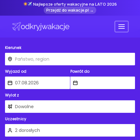
Najlepsze oferty wakacyjne na LATO 2026
Przejdź do wakacje.pl →
Menu
Kierunek
Wyjazd od
Powrót do
Wylot z
Uczestnicy