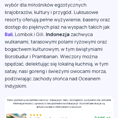
wybór dla miłośników egzotycznych
krajobrazów, kultury i przygód. Luksusowe
resorty oferują pełne wyżywienie, baseny oraz
dostęp do pięknych plaż na wyspach takich jak
Bali
, Lombok i Gili.
Indonezja
zachwyca
wulkanami, tarasowymi polami ryżowymi oraz
bogactwem kulturowym, w tym świątyniami
Borobudur i Prambanan. Wieczory można
spędzać, delektując się lokalną kuchnią, w tym
satay, nasi goreng i świeżymi owocami morza,
podziwiając zachody słońca nad Oceanem
Indyjskim.
Treści pochodzą od partnera serwisu: Wakacje.pl. Ceny i dostępność są dynamiczne. Aktualne
informacje możesz sprawdzić bezpośrednio na Wakacje.pl. Wyświetlane okazje są
aktualizowane w interwałach czasowych.
★★★★