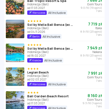
7 686 zł
Bali Tropic Resort & Spa
Indonezja (Bali)
Exim Tours
od 17.03.2027
9.0 /10 (19 opinii)
7 dni
All Inclusive
Warszawa
★★★★★
7 719 zł
Sol by Melia Bali Benoa (ex Sol Beach House Benoa)
Indonezja (Bali)
Itaka
od 04.11.2026
8.9 /10 (23 opinii)
7 dni
All Inclusive
Berlin
★★★★★
7 949 zł
Sol by Melia Bali Benoa (ex Sol Beach House Benoa)
Indonezja (Bali)
Nekera
od 18.02.2027
8.9 /10 (23 opinii)
7 dni
All Inclusive
Kraków
★★★★
Legian Beach
7 991 zł
Indonezja (Bali)
Exim Tours
od 02.03.2027
7 dni
All Inclusive
Warszawa
★★★★
8 160 zł
Bali Garden Beach Resort
Indonezja (Bali)
Exim Tours
od 17.03.2027
9.3 /10 (1 opinii)
7 dni
All Inclusive
Warszawa