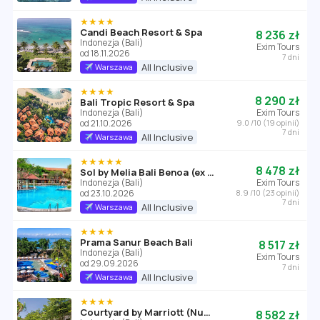
★★★★
Candi Beach Resort & Spa
8 236 zł
Indonezja (Bali)
Exim Tours
od 18.11.2026
7 dni
All Inclusive
Warszawa
★★★★
8 290 zł
Bali Tropic Resort & Spa
Indonezja (Bali)
Exim Tours
od 21.10.2026
9.0 /10 (19 opinii)
7 dni
All Inclusive
Warszawa
★★★★★
8 478 zł
Sol by Melia Bali Benoa (ex Sol Beach House Benoa)
Indonezja (Bali)
Exim Tours
od 23.10.2026
8.9 /10 (23 opinii)
7 dni
All Inclusive
Warszawa
★★★★
Prama Sanur Beach Bali
8 517 zł
Indonezja (Bali)
Exim Tours
od 29.09.2026
7 dni
All Inclusive
Warszawa
★★★★
Courtyard by Marriott (Nusa Dua)
8 582 zł