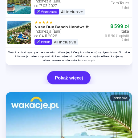
Indonezja (Bali)
Exim Tours
od 17.03.2027
7 dni
All Inclusive
Warszawa
★★★★★
8 599 zł
Nusa Dua Beach Handwritten Collection
Indonezja (Bali)
Itaka
od 04.11.2026
9.5 /10 (1 opinii)
7 dni
All Inclusive
Berlin
Treści pochodzą od partnera serwisu: Wakacje.pl. Ceny i dostępność są dynamiczne. Aktualne
informacje możesz sprawdzić bezpośrednio na Wakacje.pl. Wyświetlane okazje są
aktualizowane w interwałach czasowych.
Pokaż więcej
Reklama