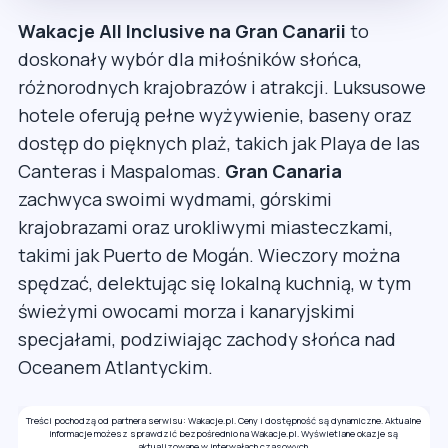
Wakacje All Inclusive na Gran Canarii
to
doskonały wybór dla miłośników słońca,
różnorodnych krajobrazów i atrakcji. Luksusowe
hotele oferują pełne wyżywienie, baseny oraz
dostęp do pięknych plaż, takich jak Playa de las
Canteras i Maspalomas.
Gran Canaria
zachwyca swoimi wydmami, górskimi
krajobrazami oraz urokliwymi miasteczkami,
takimi jak Puerto de Mogán. Wieczory można
spędzać, delektując się lokalną kuchnią, w tym
świeżymi owocami morza i kanaryjskimi
specjałami, podziwiając zachody słońca nad
Oceanem Atlantyckim.
Treści pochodzą od partnera serwisu: Wakacje.pl. Ceny i dostępność są dynamiczne. Aktualne
informacje możesz sprawdzić bezpośrednio na Wakacje.pl. Wyświetlane okazje są
aktualizowane w interwałach czasowych.