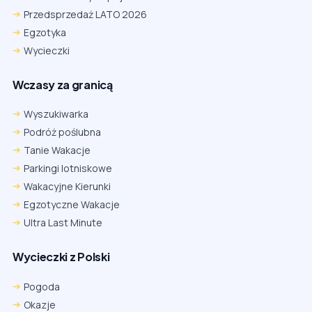
Przedsprzedaż LATO 2026
Egzotyka
Wycieczki
Wczasy za granicą
Wyszukiwarka
Podróż poślubna
Tanie Wakacje
Parkingi lotniskowe
Wakacyjne Kierunki
Egzotyczne Wakacje
Ultra Last Minute
Wycieczki z Polski
Chrome
Safari iOS
Safari macOS
Edge
Pogoda
Firefox
Inna
Okazje