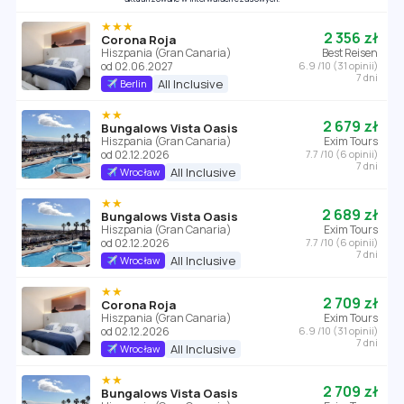
★★★
2 356 zł
Corona Roja
Hiszpania (Gran Canaria)
Best Reisen
od 02.06.2027
6.9 /10 (31 opinii)
7 dni
All Inclusive
Berlin
★★
2 679 zł
Bungalows Vista Oasis
Hiszpania (Gran Canaria)
Exim Tours
od 02.12.2026
7.7 /10 (6 opinii)
7 dni
All Inclusive
Wrocław
★★
2 689 zł
Bungalows Vista Oasis
Hiszpania (Gran Canaria)
Exim Tours
od 02.12.2026
7.7 /10 (6 opinii)
7 dni
All Inclusive
Wrocław
★★
2 709 zł
Corona Roja
Hiszpania (Gran Canaria)
Exim Tours
od 02.12.2026
6.9 /10 (31 opinii)
7 dni
All Inclusive
Wrocław
★★
2 709 zł
Bungalows Vista Oasis