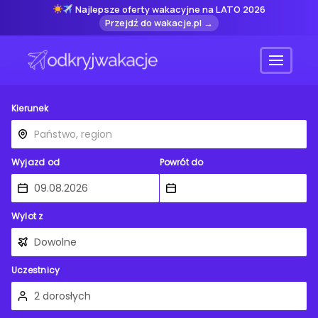
Najlepsze oferty wakacyjne na LATO 2026
Przejdź do wakacje.pl →
Menu
Kierunek
Wyjazd od
Powrót do
Wylot z
Uczestnicy