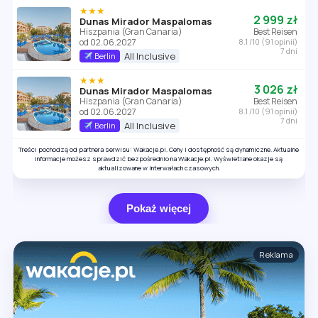
★★★
2 999 zł
Dunas Mirador Maspalomas
Hiszpania (Gran Canaria)
Best Reisen
od 02.06.2027
8.1 /10 (91 opinii)
7 dni
All Inclusive
Berlin
★★★
3 026 zł
Dunas Mirador Maspalomas
Hiszpania (Gran Canaria)
Best Reisen
od 02.06.2027
8.1 /10 (91 opinii)
7 dni
All Inclusive
Berlin
Treści pochodzą od partnera serwisu: Wakacje.pl. Ceny i dostępność są dynamiczne. Aktualne
informacje możesz sprawdzić bezpośrednio na Wakacje.pl. Wyświetlane okazje są
aktualizowane w interwałach czasowych.
Pokaż więcej
Reklama