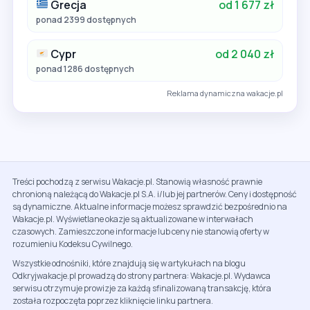
Grecja
od 1 677 zł
ponad 2399 dostępnych
Cypr
od 2 040 zł
ponad 1286 dostępnych
Reklama dynamiczna wakacje.pl
Treści pochodzą z serwisu Wakacje.pl. Stanowią własność prawnie
chronioną należącą do Wakacje.pl S.A. i/lub jej partnerów. Ceny i dostępność
są dynamiczne. Aktualne informacje możesz sprawdzić bezpośrednio na
Wakacje.pl. Wyświetlane okazje są aktualizowane w interwałach
czasowych. Zamieszczone informacje lub ceny nie stanowią oferty w
rozumieniu Kodeksu Cywilnego.
Wszystkie odnośniki, które znajdują się w artykułach na blogu
Odkryjwakacje.pl prowadzą do strony partnera: Wakacje.pl. Wydawca
serwisu otrzymuje prowizje za każdą sfinalizowaną transakcję, która
została rozpoczęta poprzez kliknięcie linku partnera.