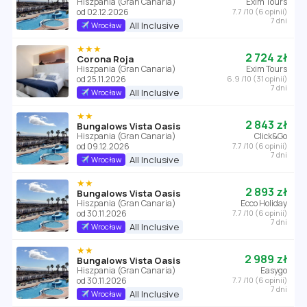
Hiszpania (Gran Canaria)
Exim Tours
od 02.12.2026
7.7 /10 (6 opinii)
7 dni
All Inclusive
Wrocław
★★★
2 724 zł
Corona Roja
Hiszpania (Gran Canaria)
Exim Tours
od 25.11.2026
6.9 /10 (31 opinii)
7 dni
All Inclusive
Wrocław
★★
2 843 zł
Bungalows Vista Oasis
Hiszpania (Gran Canaria)
Click&Go
od 09.12.2026
7.7 /10 (6 opinii)
7 dni
All Inclusive
Wrocław
★★
2 893 zł
Bungalows Vista Oasis
Hiszpania (Gran Canaria)
Ecco Holiday
od 30.11.2026
7.7 /10 (6 opinii)
7 dni
All Inclusive
Wrocław
★★
2 989 zł
Bungalows Vista Oasis
Hiszpania (Gran Canaria)
Easygo
od 30.11.2026
7.7 /10 (6 opinii)
7 dni
All Inclusive
Wrocław