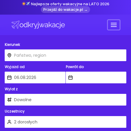
Najlepsze oferty wakacyjne na LATO 2026
Przejdź do wakacje.pl →
Menu
Kierunek
Wyjazd od
Powrót do
Wylot z
Uczestnicy