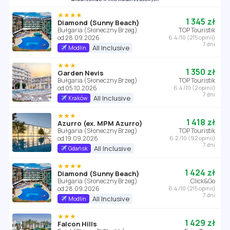
★★★★
1 345 zł
Diamond (Sunny Beach)
Bułgaria (Słoneczny Brzeg)
TOP Touristik
od 28.09.2026
6.4 /10 (215 opinii)
7 dni
All Inclusive
Modlin
★★★
1 350 zł
Garden Nevis
Bułgaria (Słoneczny Brzeg)
TOP Touristik
od 05.10.2026
6.4 /10 (2 opinii)
7 dni
All Inclusive
Kraków
★★★
1 418 zł
Azurro (ex. MPM Azurro)
Bułgaria (Słoneczny Brzeg)
TOP Touristik
od 19.09.2026
6.2 /10 (92 opinii)
7 dni
All Inclusive
Gdańsk
★★★★
1 424 zł
Diamond (Sunny Beach)
Bułgaria (Słoneczny Brzeg)
Click&Go
od 28.09.2026
6.4 /10 (215 opinii)
7 dni
All Inclusive
Modlin
★★★
1 429 zł
Falcon Hills