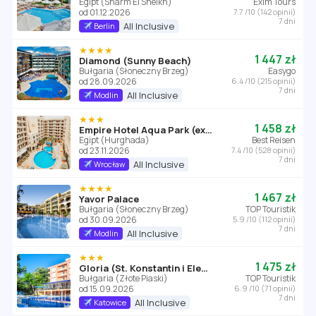
Egipt (Sharm El Sheikh)
Exim Tours
od 01.12.2026
7.7 /10 (142 opinii)
7 dni
All Inclusive
Berlin
★★★★
1 447 zł
Diamond (Sunny Beach)
Bułgaria (Słoneczny Brzeg)
Easygo
od 28.09.2026
6.4 /10 (215 opinii)
7 dni
All Inclusive
Modlin
★★★
1 458 zł
Empire Hotel Aqua Park (ex. Triton Empire Hotel Hurghada)
Egipt (Hurghada)
Best Reisen
od 23.11.2026
7.4 /10 (528 opinii)
7 dni
All Inclusive
Wrocław
★★★★
1 467 zł
Yavor Palace
Bułgaria (Słoneczny Brzeg)
TOP Touristik
od 30.09.2026
5.9 /10 (112 opinii)
7 dni
All Inclusive
Modlin
★★★
1 475 zł
Gloria (St. Konstantin i Elena)
Bułgaria (Złote Piaski)
TOP Touristik
od 15.09.2026
6.9 /10 (71 opinii)
7 dni
All Inclusive
Katowice