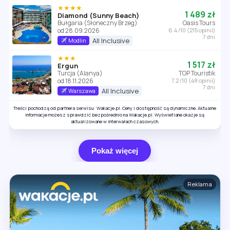
★★★★
1 489 zł
Diamond (Sunny Beach)
Bułgaria (Słoneczny Brzeg)
Oasis Tours
od 28.09.2026
6.4 /10 (215 opinii)
7 dni
All Inclusive
Modlin
★★★
1 517 zł
Ergun
Turcja (Alanya)
TOP Touristik
od 18.11.2026
7.2 /10 (48 opinii)
7 dni
All Inclusive
Warszawa
Treści pochodzą od partnera serwisu: Wakacje.pl. Ceny i dostępność są dynamiczne. Aktualne
informacje możesz sprawdzić bezpośrednio na Wakacje.pl. Wyświetlane okazje są
aktualizowane w interwałach czasowych.
Pokaż więcej
Reklama