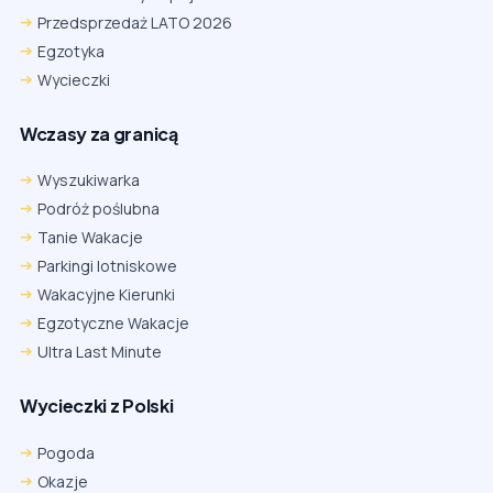
Przedsprzedaż LATO 2026
Egzotyka
Wycieczki
Wczasy za granicą
Wyszukiwarka
Podróż poślubna
Tanie Wakacje
Parkingi lotniskowe
Wakacyjne Kierunki
Egzotyczne Wakacje
Ultra Last Minute
Wycieczki z Polski
Chrome
Safari iOS
Safari macOS
Edge
Pogoda
Firefox
Inna
Okazje