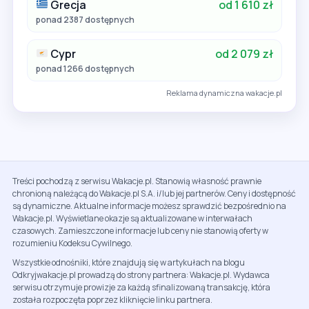
Grecja
od 1 610 zł
ponad 2387 dostępnych
Cypr
od 2 079 zł
ponad 1266 dostępnych
Reklama dynamiczna wakacje.pl
Treści pochodzą z serwisu Wakacje.pl. Stanowią własność prawnie
chronioną należącą do Wakacje.pl S.A. i/lub jej partnerów. Ceny i dostępność
są dynamiczne. Aktualne informacje możesz sprawdzić bezpośrednio na
Wakacje.pl. Wyświetlane okazje są aktualizowane w interwałach
czasowych. Zamieszczone informacje lub ceny nie stanowią oferty w
rozumieniu Kodeksu Cywilnego.
Wszystkie odnośniki, które znajdują się w artykułach na blogu
Odkryjwakacje.pl prowadzą do strony partnera: Wakacje.pl. Wydawca
serwisu otrzymuje prowizje za każdą sfinalizowaną transakcję, która
została rozpoczęta poprzez kliknięcie linku partnera.