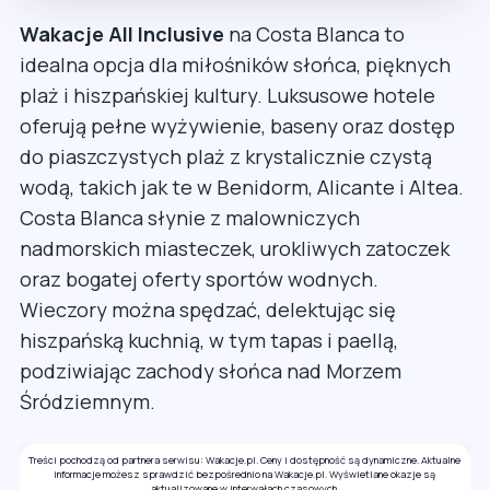
Wakacje All Inclusive
na Costa Blanca to
idealna opcja dla miłośników słońca, pięknych
plaż i hiszpańskiej kultury. Luksusowe hotele
oferują pełne wyżywienie, baseny oraz dostęp
do piaszczystych plaż z krystalicznie czystą
wodą, takich jak te w Benidorm, Alicante i Altea.
Costa Blanca słynie z malowniczych
nadmorskich miasteczek, urokliwych zatoczek
oraz bogatej oferty sportów wodnych.
Wieczory można spędzać, delektując się
hiszpańską kuchnią, w tym tapas i paellą,
podziwiając zachody słońca nad Morzem
Śródziemnym.
Treści pochodzą od partnera serwisu: Wakacje.pl. Ceny i dostępność są dynamiczne. Aktualne
informacje możesz sprawdzić bezpośrednio na Wakacje.pl. Wyświetlane okazje są
aktualizowane w interwałach czasowych.