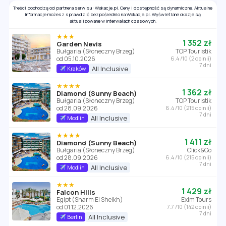
Treści pochodzą od partnera serwisu: Wakacje.pl. Ceny i dostępność są dynamiczne. Aktualne
informacje możesz sprawdzić bezpośrednio na Wakacje.pl. Wyświetlane okazje są
aktualizowane w interwałach czasowych.
★★★
1 352 zł
Garden Nevis
Bułgaria (Słoneczny Brzeg)
TOP Touristik
od 05.10.2026
6.4 /10 (2 opinii)
7 dni
All Inclusive
Kraków
★★★★
1 362 zł
Diamond (Sunny Beach)
Bułgaria (Słoneczny Brzeg)
TOP Touristik
od 28.09.2026
6.4 /10 (215 opinii)
7 dni
All Inclusive
Modlin
★★★★
1 411 zł
Diamond (Sunny Beach)
Bułgaria (Słoneczny Brzeg)
Click&Go
od 28.09.2026
6.4 /10 (215 opinii)
7 dni
All Inclusive
Modlin
★★★
1 429 zł
Falcon Hills
Egipt (Sharm El Sheikh)
Exim Tours
od 01.12.2026
7.7 /10 (142 opinii)
7 dni
All Inclusive
Berlin