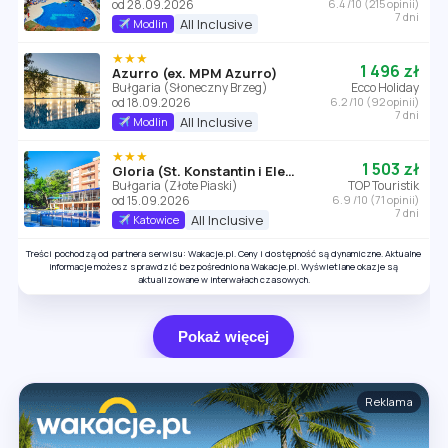
od 28.09.2026
6.4 /10 (215 opinii)
7 dni
All Inclusive
Modlin
★★★
1 496 zł
Azurro (ex. MPM Azurro)
Bułgaria (Słoneczny Brzeg)
Ecco Holiday
od 18.09.2026
6.2 /10 (92 opinii)
7 dni
All Inclusive
Modlin
★★★
1 503 zł
Gloria (St. Konstantin i Elena)
Bułgaria (Złote Piaski)
TOP Touristik
od 15.09.2026
6.9 /10 (71 opinii)
7 dni
All Inclusive
Katowice
Treści pochodzą od partnera serwisu: Wakacje.pl. Ceny i dostępność są dynamiczne. Aktualne
informacje możesz sprawdzić bezpośrednio na Wakacje.pl. Wyświetlane okazje są
aktualizowane w interwałach czasowych.
Pokaż więcej
Reklama