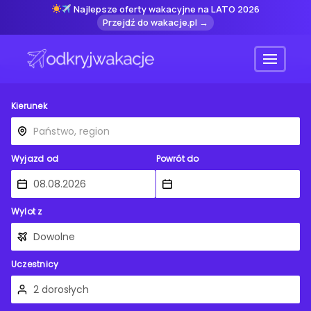
Najlepsze oferty wakacyjne na LATO 2026
Przejdź do wakacje.pl →
Menu
Kierunek
Wyjazd od
Powrót do
Wylot z
Uczestnicy