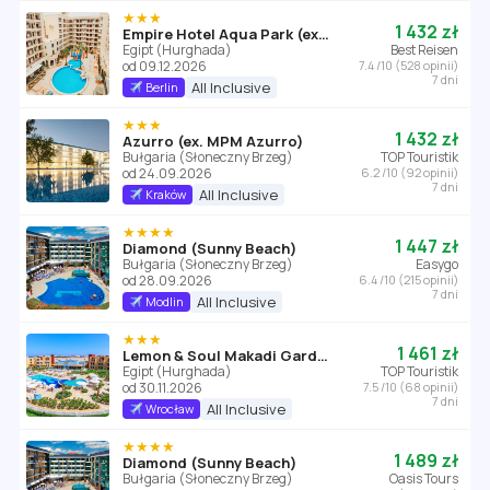
★★★
1 432 zł
Empire Hotel Aqua Park (ex. Triton Empire Hotel Hurghada)
Egipt (Hurghada)
Best Reisen
od 09.12.2026
7.4 /10 (528 opinii)
7 dni
All Inclusive
Berlin
★★★
1 432 zł
Azurro (ex. MPM Azurro)
Bułgaria (Słoneczny Brzeg)
TOP Touristik
od 24.09.2026
6.2 /10 (92 opinii)
7 dni
All Inclusive
Kraków
★★★★
1 447 zł
Diamond (Sunny Beach)
Bułgaria (Słoneczny Brzeg)
Easygo
od 28.09.2026
6.4 /10 (215 opinii)
7 dni
All Inclusive
Modlin
★★★
1 461 zł
Lemon & Soul Makadi Garden (ex Labranda Garden Makadi)
Egipt (Hurghada)
TOP Touristik
od 30.11.2026
7.5 /10 (68 opinii)
7 dni
All Inclusive
Wrocław
★★★★
1 489 zł
Diamond (Sunny Beach)
Bułgaria (Słoneczny Brzeg)
Oasis Tours