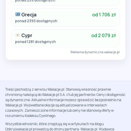
ponad 259 dostępnych
Grecja
od 1 706 zł
ponad 2393 dostępnych
Cypr
od 2 079 zł
ponad 1281 dostępnych
Reklama dynamiczna wakacje.pl
Treści pochodzą z serwisu Wakacje.pl. Stanowią własność prawnie
chronioną należącą do Wakacje.pl S.A. i/lub jej partnerów. Ceny i dostępność
są dynamiczne. Aktualne informacje możesz sprawdzić bezpośrednio na
Wakacje.pl. Wyświetlane okazje są aktualizowane w interwałach
czasowych. Zamieszczone informacje lub ceny nie stanowią oferty w
rozumieniu Kodeksu Cywilnego.
Wszystkie odnośniki, które znajdują się w artykułach na blogu
Odkryjwakacje.pl prowadzą do strony partnera: Wakacje.pl. Wydawca