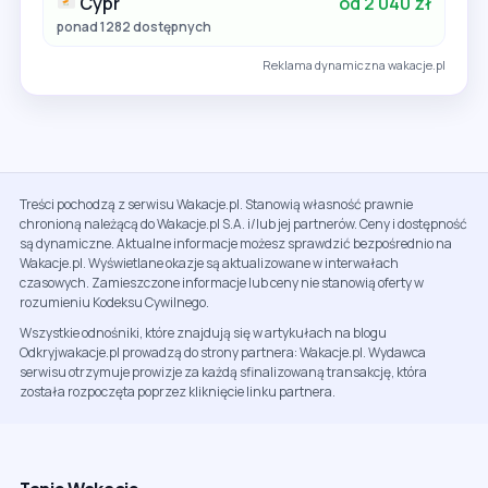
Cypr
od 2 040 zł
ponad 1282 dostępnych
Reklama dynamiczna wakacje.pl
Treści pochodzą z serwisu Wakacje.pl. Stanowią własność prawnie
chronioną należącą do Wakacje.pl S.A. i/lub jej partnerów. Ceny i dostępność
są dynamiczne. Aktualne informacje możesz sprawdzić bezpośrednio na
Wakacje.pl. Wyświetlane okazje są aktualizowane w interwałach
czasowych. Zamieszczone informacje lub ceny nie stanowią oferty w
rozumieniu Kodeksu Cywilnego.
Wszystkie odnośniki, które znajdują się w artykułach na blogu
Odkryjwakacje.pl prowadzą do strony partnera: Wakacje.pl. Wydawca
serwisu otrzymuje prowizje za każdą sfinalizowaną transakcję, która
została rozpoczęta poprzez kliknięcie linku partnera.