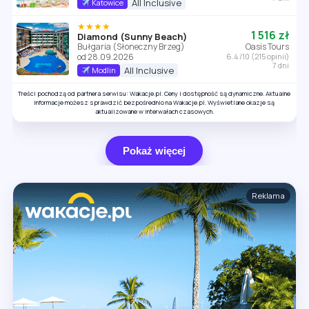
All Inclusive
Katowice
★★★★
1 516 zł
Diamond (Sunny Beach)
Bułgaria (Słoneczny Brzeg)
Oasis Tours
od 28.09.2026
6.4 /10 (215 opinii)
7 dni
All Inclusive
Modlin
Treści pochodzą od partnera serwisu: Wakacje.pl. Ceny i dostępność są dynamiczne. Aktualne
informacje możesz sprawdzić bezpośrednio na Wakacje.pl. Wyświetlane okazje są
aktualizowane w interwałach czasowych.
Pokaż więcej
Reklama