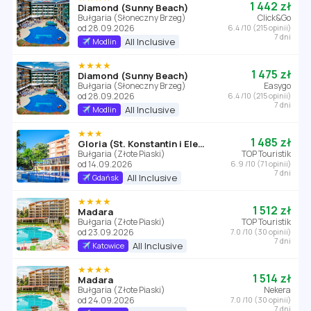
1 442 zł
Diamond (Sunny Beach)
Bułgaria (Słoneczny Brzeg)
Click&Go
od 28.09.2026
6.4 /10 (215 opinii)
7 dni
All Inclusive
Modlin
★★★★
1 475 zł
Diamond (Sunny Beach)
Bułgaria (Słoneczny Brzeg)
Easygo
od 28.09.2026
6.4 /10 (215 opinii)
7 dni
All Inclusive
Modlin
★★★
1 485 zł
Gloria (St. Konstantin i Elena)
Bułgaria (Złote Piaski)
TOP Touristik
od 14.09.2026
6.9 /10 (71 opinii)
7 dni
All Inclusive
Gdańsk
★★★★
1 512 zł
Madara
Bułgaria (Złote Piaski)
TOP Touristik
od 23.09.2026
7.0 /10 (30 opinii)
7 dni
All Inclusive
Katowice
★★★★
1 514 zł
Madara
Bułgaria (Złote Piaski)
Nekera
od 24.09.2026
7.0 /10 (30 opinii)
7 dni