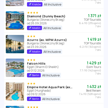
7 dni
All Inclusive
Kraków
★★★★
1 371 zł
Diamond (Sunny Beach)
Bułgaria (Słoneczny Brzeg)
TOP Touristik
od 28.09.2026
6.4 /10 (215 opinii)
7 dni
All Inclusive
Modlin
★★★
1 419 zł
Azurro (ex. MPM Azurro)
Bułgaria (Słoneczny Brzeg)
TOP Touristik
od 23.09.2026
6.2 /10 (92 opinii)
7 dni
All Inclusive
Modlin
★★★
1 429 zł
Falcon Hills
Egipt (Sharm El Sheikh)
Exim Tours
od 01.12.2026
7.7 /10 (142 opinii)
7 dni
All Inclusive
Berlin
★★★
1 432 zł
Empire Hotel Aqua Park (ex. Triton Empire Hotel Hurghada)
Egipt (Hurghada)
Best Reisen
od 09.12.2026
7.4 /10 (528 opinii)
7 dni
All Inclusive
Berlin
★★★★