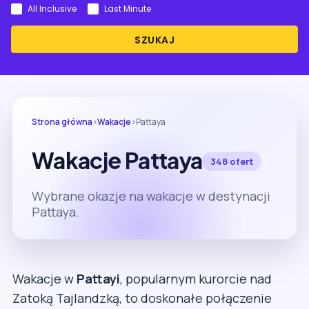
All Inclusive
Last Minute
SZUKAJ
Strona główna
›
Wakacje
›
Pattaya
Wakacje Pattaya
348 ofert
Wybrane okazje na wakacje w destynacji
Pattaya.
Wakacje w
Pattayi
, popularnym kurorcie nad
Zatoką Tajlandzką, to doskonałe połączenie