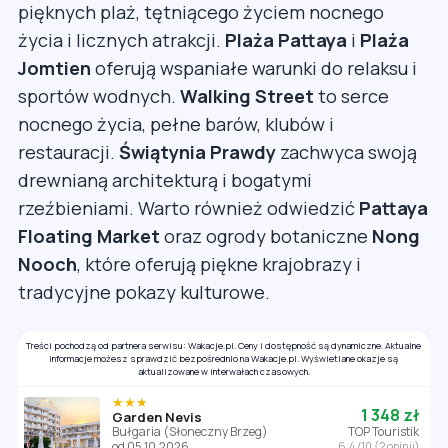
pięknych plaż, tętniącego życiem nocnego
życia i licznych atrakcji.
Plaża Pattaya
i
Plaża
Jomtien
oferują wspaniałe warunki do relaksu i
sportów wodnych.
Walking Street
to serce
nocnego życia, pełne barów, klubów i
restauracji.
Świątynia Prawdy
zachwyca swoją
drewnianą architekturą i bogatymi
rzeźbieniami. Warto również odwiedzić
Pattaya
Floating Market
oraz ogrody botaniczne
Nong
Nooch
, które oferują piękne krajobrazy i
tradycyjne pokazy kulturowe.
Treści pochodzą od partnera serwisu: Wakacje.pl. Ceny i dostępność są dynamiczne. Aktualne
informacje możesz sprawdzić bezpośrednio na Wakacje.pl. Wyświetlane okazje są
aktualizowane w interwałach czasowych.
★★★
1 348 zł
Garden Nevis
Bułgaria (Słoneczny Brzeg)
TOP Touristik
od 05.10.2026
6.4 /10 (2 opinii)