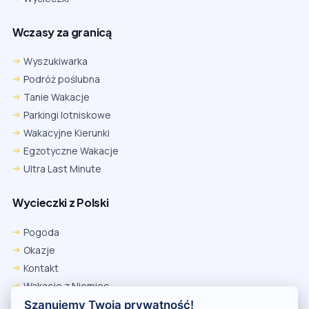
Wczasy za granicą
Wyszukiwarka
Podróż poślubna
Tanie Wakacje
Parkingi lotniskowe
Wakacyjne Kierunki
Egzotyczne Wakacje
Ultra Last Minute
Wycieczki z Polski
Chrome
Safari iOS
Safari macOS
Edge
Pogoda
Firefox
Inna
Okazje
Ustawienia → Prywatność i bezpieczeństwo → Pliki cookie innych
Kontakt
firm → ustaw „Zezwalaj”.
Na czas rezerwacji nie blokuj cookies i śledzenia dla tej witryny.
Wakacje z Niemiec
Na czas rezerwacji nie korzystaj z trybu incognito.
Polityka Prywatności
Szanujemy Twoją prywatność!