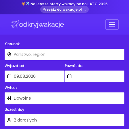
Najlepsze oferty wakacyjne na LATO 2026
Przejdź do wakacje.pl →
Menu
Kierunek
Wyjazd od
Powrót do
Wylot z
Uczestnicy