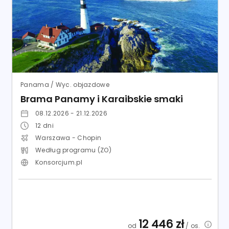
Panama / Wyc. objazdowe
Brama Panamy i Karaibskie smaki
08.12.2026 - 21.12.2026
12
dni
Warszawa - Chopin
Według programu (ZO)
Konsorcjum.pl
12 446
zł
od
/ os.