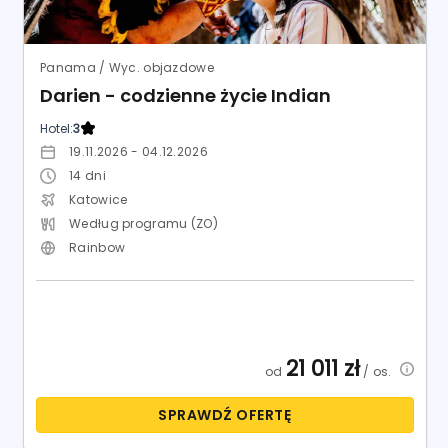
Panama / Wyc. objazdowe
Darien - codzienne życie Indian
Hotel:
3
19.11.2026 - 04.12.2026
14
dni
Katowice
Według programu (ZO)
Rainbow
21 011
zł
od
/ os.
SPRAWDŹ OFERTĘ