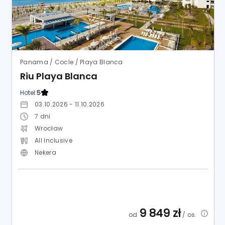
Panama / Cocle / Playa Blanca
Riu Playa Blanca
Hotel:
5
03.10.2026 - 11.10.2026
7
dni
Wrocław
All Inclusive
Nekera
9 849
zł
od
/ os.