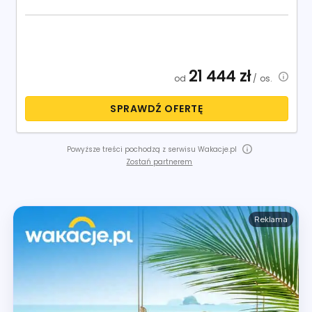
21 444
zł
od
/ os.
SPRAWDŹ OFERTĘ
Powyższe treści pochodzą z serwisu Wakacje.pl
Zostań partnerem
Reklama