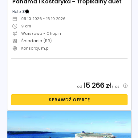
Panama i Kostaryka - Tropikalny duet
Hotel:
3
05.10.2026 - 15.10.2026
9
dni
Warszawa - Chopin
Śniadania (BB)
Konsorcjum.pl
15 266
zł
od
/ os.
SPRAWDŹ OFERTĘ