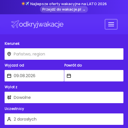
Najlepsze oferty wakacyjne na LATO 2026
Przejdź do wakacje.pl →
Menu
Kierunek
Wyjazd od
Powrót do
Wylot z
Uczestnicy