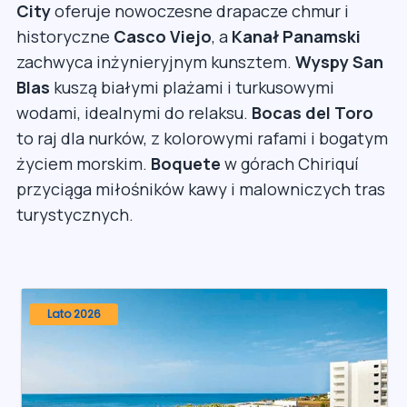
City
oferuje nowoczesne drapacze chmur i
historyczne
Casco Viejo
, a
Kanał Panamski
zachwyca inżynieryjnym kunsztem.
Wyspy San
Blas
kuszą białymi plażami i turkusowymi
wodami, idealnymi do relaksu.
Bocas del Toro
to raj dla nurków, z kolorowymi rafami i bogatym
życiem morskim.
Boquete
w górach Chiriquí
przyciąga miłośników kawy i malowniczych tras
turystycznych.
Lato 2026