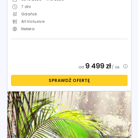
7
dni
Gdańsk
All Inclusive
Nekera
9 499
zł
od
/ os.
SPRAWDŹ OFERTĘ