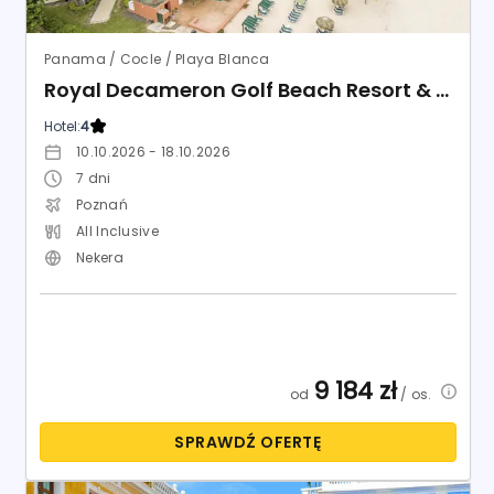
Panama / Cocle / Playa Blanca
Royal Decameron Golf Beach Resort & Villas
Hotel:
4
10.10.2026 - 18.10.2026
7
dni
Poznań
All Inclusive
Nekera
9 184
zł
od
/ os.
SPRAWDŹ OFERTĘ