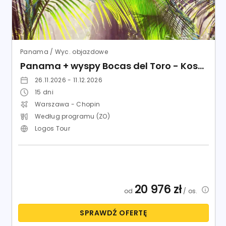
Panama / Wyc. objazdowe
Panama + wyspy Bocas del Toro - Kostaryka
26.11.2026 - 11.12.2026
15
dni
Warszawa - Chopin
Według programu (ZO)
Logos Tour
20 976
zł
od
/ os.
SPRAWDŹ OFERTĘ