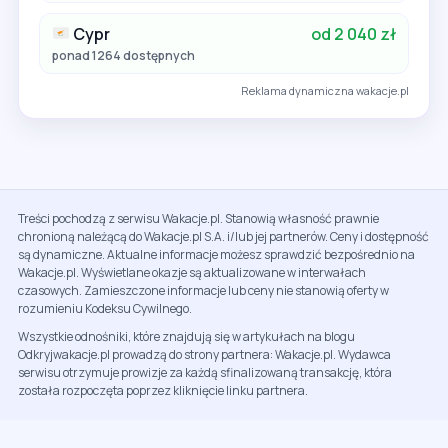
Cypr
od 2 040 zł
ponad 1264 dostępnych
Reklama dynamiczna wakacje.pl
Treści pochodzą z serwisu Wakacje.pl. Stanowią własność prawnie
chronioną należącą do Wakacje.pl S.A. i/lub jej partnerów. Ceny i dostępność
są dynamiczne. Aktualne informacje możesz sprawdzić bezpośrednio na
Wakacje.pl. Wyświetlane okazje są aktualizowane w interwałach
czasowych. Zamieszczone informacje lub ceny nie stanowią oferty w
rozumieniu Kodeksu Cywilnego.
Wszystkie odnośniki, które znajdują się w artykułach na blogu
Odkryjwakacje.pl prowadzą do strony partnera: Wakacje.pl. Wydawca
serwisu otrzymuje prowizje za każdą sfinalizowaną transakcję, która
została rozpoczęta poprzez kliknięcie linku partnera.