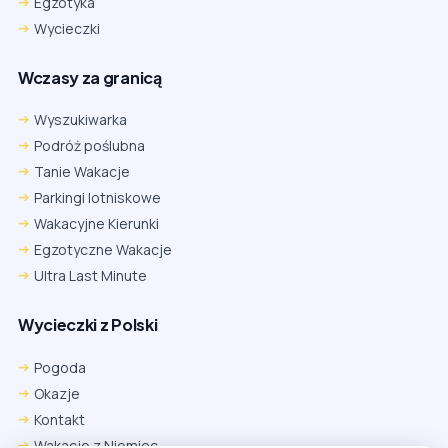
Egzotyka
Wycieczki
Wczasy za granicą
Wyszukiwarka
Podróż poślubna
Tanie Wakacje
Parkingi lotniskowe
Wakacyjne Kierunki
Egzotyczne Wakacje
Ultra Last Minute
Wycieczki z Polski
Chrome
Safari iOS
Safari macOS
Edge
Pogoda
Firefox
Inna
Okazje
Ustawienia → Prywatność i bezpieczeństwo → Pliki cookie innych
Kontakt
firm → ustaw „Zezwalaj”.
Na czas rezerwacji nie blokuj cookies i śledzenia dla tej witryny.
Wakacje z Niemiec