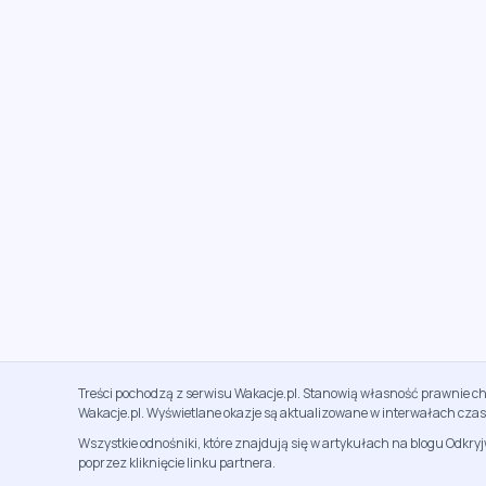
Treści pochodzą z serwisu Wakacje.pl. Stanowią własność prawnie ch
Wakacje.pl. Wyświetlane okazje są aktualizowane w interwałach cza
Wszystkie odnośniki, które znajdują się w artykułach na blogu Odkry
poprzez kliknięcie linku partnera.