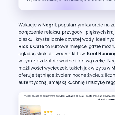
Wakacje w
Negril
, popularnym kurorcie na 
połączenie relaksu, przygody i pięknych kr
piasku i krystalicznie czystej wody, idealny
Rick’s Cafe
to kultowe miejsce, gdzie możn
oglądać skoki do wody z klifów.
Kool Runnin
w tym zjeżdżalnie wodne i leniwą rzekę. Negr
możliwości wycieczek, takich jak wizyta w
M
oferuje tętniące życiem nocne życie, z licz
autentyczną jamajską kuchnię i muzykę reg
Treści pochodzą od partnera serwisu: Wakacje.pl. Ceny i dostępność są dynamiczn
aktualizowane 
★★★