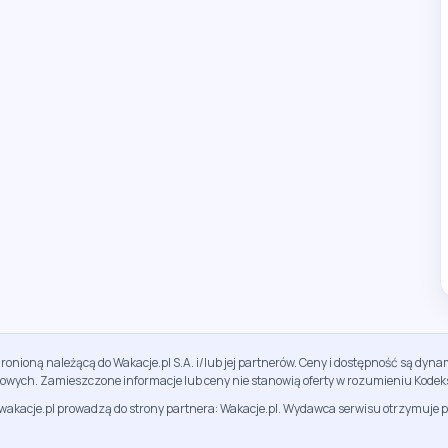
ronioną należącą do Wakacje.pl S.A. i/lub jej partnerów. Ceny i dostępność są dy
sowych. Zamieszczone informacje lub ceny nie stanowią oferty w rozumieniu Kodek
jwakacje.pl prowadzą do strony partnera: Wakacje.pl. Wydawca serwisu otrzymuje p