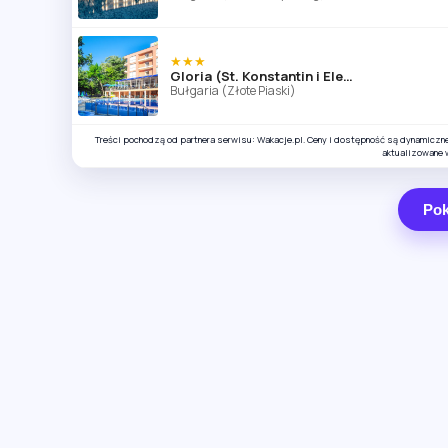
★★★
Gloria (St. Konstantin i Elena)
Bułgaria (Złote Piaski)
Treści pochodzą od partnera serwisu: Wakacje.pl. Ceny i dostępność są dynamiczn
aktualizowane 
Pok