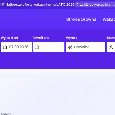
Najlepsze oferty wakacyjne na LATO 2026
Przejdź do wakacje.pl 
Strona Główna
Wakac
Wyjazd od
Powrót do
Wylot z
Ucze
Negril.