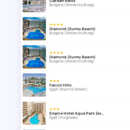
Garden Nevis
Bułgaria (Słoneczny Brzeg)
★★★★
Diamond (Sunny Beach)
Bułgaria (Słoneczny Brzeg)
★★★★
Diamond (Sunny Beach)
Bułgaria (Słoneczny Brzeg)
★★★
Falcon Hills
Egipt (Sharm El Sheikh)
★★★
Empire Hotel Aqua Park (ex. Triton Empire Hotel Hurghada)
Egipt (Hurghada)