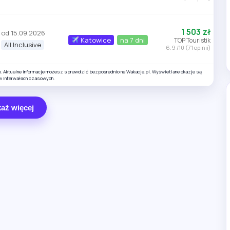
1 503 zł
od 15.09.2026
Katowice
na 7 dni
TOP Touristik
All Inclusive
6.9 /10 (71 opinii)
e. Aktualne informacje możesz sprawdzić bezpośrednio na Wakacje.pl. Wyświetlane okazje są
w interwałach czasowych.
aż więcej