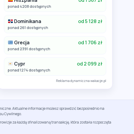
Hiszpania
od 1 567 zł
ponad 4208 dostępnych
Dominikana
od 5 128 zł
ponad 261 dostępnych
Grecja
od 1 706 zł
ponad 2391 dostępnych
Cypr
od 2 099 zł
ponad 1274 dostępnych
Reklama dynamiczna wakacje.pl
namiczne. Aktualne informacje możesz sprawdzić bezpośrednio na
su Cywilnego.
rowizje za każdą sfinalizowaną transakcję, która została rozpoczęta