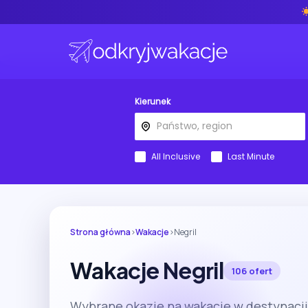
Kierunek
All Inclusive
Last Minute
Strona główna
›
Wakacje
›
Negril
Wakacje Negril
106 ofert
Wybrane okazje na wakacje w destynacji 