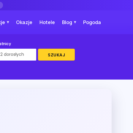
→
je
Okazje
Hotele
Blog
Pogoda
stnicy
SZUKAJ