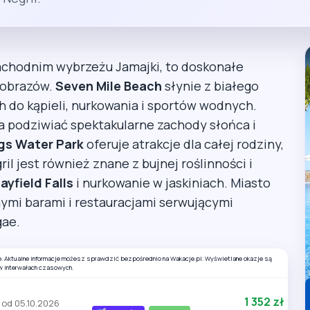
zachodnim wybrzeżu Jamajki, to doskonałe
ajobrazów.
Seven Mile Beach
słynie z białego
ch do kąpieli, nurkowania i sportów wodnych.
a podziwiać spektakularne zachody słońca i
gs Water Park
oferuje atrakcje dla całej rodziny,
il jest również znane z bujnej roślinności i
ayfield Falls
i nurkowanie w jaskiniach. Miasto
nymi barami i restauracjami serwującymi
gae.
e. Aktualne informacje możesz sprawdzić bezpośrednio na Wakacje.pl. Wyświetlane okazje są
w interwałach czasowych.
1 352 zł
od 05.10.2026