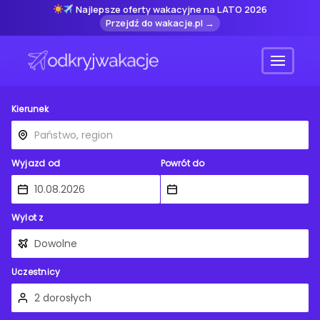
Najlepsze oferty wakacyjne na LATO 2026
Przejdź do wakacje.pl →
Menu
Kierunek
Wyjazd od
Powrót do
Wylot z
Uczestnicy