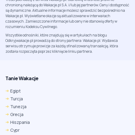
chronioną należącą do Wakacje.pl S.A. i/lub jej partnerów. Ceny i dostępność
są dynamiczne. Aktualne informacje możesz sprawdzić bezpośrednio na
Wakacje.pl. Wyświetlane okazje są aktualizowane w interwałach
czasowych. Zamieszczone informacje lub ceny nie stanowią oferty w
rozumieniu Kodeksu Cywilnego.
Wszystkie odnośniki, które znajdują się w artykułach na blogu
Odkryjwakacje.pl prowadzą do strony partnera: Wakacje.pl. Wydawca
serwisu otrzymuje prowizje za każdą sfinalizowaną transakcję, która
została rozpoczęta poprzez kliknięcie linku partnera.
Tanie Wakacje
Egipt
Turcja
Tunezja
Grecja
Hiszpania
Cypr