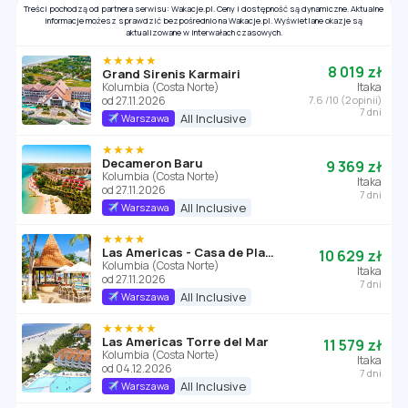
Treści pochodzą od partnera serwisu: Wakacje.pl. Ceny i dostępność są dynamiczne. Aktualne
informacje możesz sprawdzić bezpośrednio na Wakacje.pl. Wyświetlane okazje są
aktualizowane w interwałach czasowych.
★★★★★
8 019 zł
Grand Sirenis Karmairi
Kolumbia (Costa Norte)
Itaka
od 27.11.2026
7.6 /10 (2 opinii)
7 dni
All Inclusive
Warszawa
★★★★
Decameron Baru
9 369 zł
Kolumbia (Costa Norte)
Itaka
od 27.11.2026
7 dni
All Inclusive
Warszawa
★★★★
Las Americas - Casa de Playa
10 629 zł
Kolumbia (Costa Norte)
Itaka
od 27.11.2026
7 dni
All Inclusive
Warszawa
★★★★★
Las Americas Torre del Mar
11 579 zł
Kolumbia (Costa Norte)
Itaka
od 04.12.2026
7 dni
All Inclusive
Warszawa