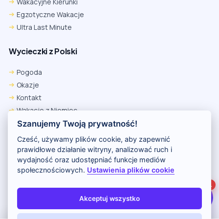
Wakacyjne Kierunki
Egzotyczne Wakacje
Ultra Last Minute
Wycieczki z Polski
Chrome
Safari iOS
Safari macOS
Edge
Pogoda
Firefox
Inna
Okazje
Ustawienia → Prywatność i bezpieczeństwo → Pliki cookie innych
Kontakt
firm → ustaw „Zezwalaj”.
Na czas rezerwacji nie blokuj cookies i śledzenia dla tej witryny.
Wakacje z Niemiec
Na czas rezerwacji nie korzystaj z trybu incognito.
Polityka Prywatności
Szanujemy Twoją prywatność!
Wakacje w Egipcie
Cześć, używamy plików cookie, aby zapewnić
Rankingi hoteli
prawidłowe działanie witryny, analizować ruch i
wydajność oraz udostępniać funkcje mediów
społecznościowych.
Ustawienia plików cookie
Partnerem serwisu jest portal Wakacje.pl
1
O nas
Kontakt i reklama
Polityka prywatności
Akceptuj wszystko
Copyright (c) 2026 Odkryj Wakacje