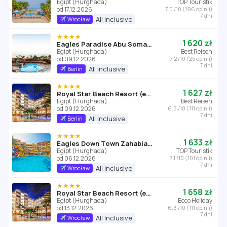
Egipt (Hurghada)
TOP Touristik
od 17.12.2026
7.0 /10 (196 opinii)
7 dni
All Inclusive
Wrocław
★★★★
1 620 zł
Eagles Paradise Abu Soma Resort
Egipt (Hurghada)
Best Reisen
od 09.12.2026
7.2 /10 (25 opinii)
7 dni
All Inclusive
Berlin
★★★★
1 627 zł
Royal Star Beach Resort (ex Three Corners)
Egipt (Hurghada)
Best Reisen
od 09.12.2026
6.3 /10 (111 opinii)
7 dni
All Inclusive
Berlin
★★★★
1 633 zł
Eagles Down Town Zahabia Resort
Egipt (Hurghada)
TOP Touristik
od 06.12.2026
7.1 /10 (101 opinii)
7 dni
All Inclusive
Wrocław
★★★★
1 658 zł
Royal Star Beach Resort (ex Three Corners)
Egipt (Hurghada)
Ecco Holiday
od 13.12.2026
6.3 /10 (111 opinii)
7 dni
All Inclusive
Wrocław