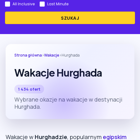
All Inclusive
Last Minute
SZUKAJ
Strona główna
›
Wakacje
›
Hurghada
Wakacje Hurghada
1 434 ofert
Wybrane okazje na wakacje w destynacji
Hurghada.
Wakacje w
Hurghadzie
, popularnym
egipskim