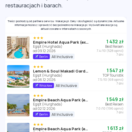
restauracjach i barach.
Treści pochodzą od partnera serwisu: Wakacje.pl. Ceny i dostępność są dynamiczne. Aktualne
informacje możesz sprawdzić bezpośrednio na Wakacje.pl. Wyświetlane okazje są
aktualizowane w interwałach czasowych.
★★★
1 432 zł
Empire Hotel Aqua Park (ex. Triton Empire Hotel Hurghada)
Egipt (Hurghada)
Best Reisen
od 09.12.2026
7.4 /10 (528 opinii)
7 dni
All Inclusive
Berlin
★★★
1 547 zł
Lemon & Soul Makadi Garden (ex Labranda Garden Makadi)
Egipt (Hurghada)
TOP Touristik
od 06.12.2026
7.5 /10 (68 opinii)
7 dni
All Inclusive
Wrocław
★★★
1 549 zł
Empire Beach Aqua Park (ex. Triton Empire Beach Resort Hurghada)
Egipt (Hurghada)
Best Reisen
od 02.12.2026
7.0 /10 (196 opinii)
7 dni
All Inclusive
Berlin
★★★
1 613 zł
Empire Beach Aqua Park (ex. Triton Empire Beach Resort Hurghada)