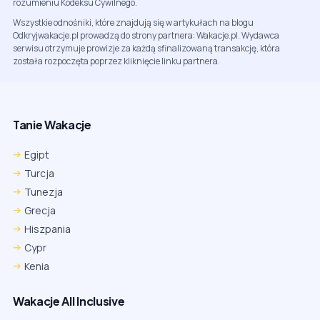
rozumieniu Kodeksu Cywilnego.
Wszystkie odnośniki, które znajdują się w artykułach na blogu
Odkryjwakacje.pl prowadzą do strony partnera: Wakacje.pl. Wydawca
serwisu otrzymuje prowizje za każdą sfinalizowaną transakcję, która
została rozpoczęta poprzez kliknięcie linku partnera.
Tanie Wakacje
Egipt
Turcja
Tunezja
Grecja
Hiszpania
Cypr
Kenia
Wakacje All Inclusive