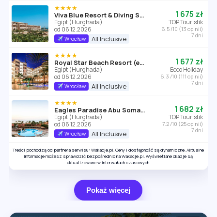
★★★★
1 675 zł
Viva Blue Resort & Diving Sports
Egipt (Hurghada)
TOP Touristik
od 06.12.2026
6.5 /10 (13 opinii)
7 dni
All Inclusive
Wrocław
★★★★
1 677 zł
Royal Star Beach Resort (ex Three Corners)
Egipt (Hurghada)
Ecco Holiday
od 06.12.2026
6.3 /10 (111 opinii)
7 dni
All Inclusive
Wrocław
★★★★
1 682 zł
Eagles Paradise Abu Soma Resort
Egipt (Hurghada)
TOP Touristik
od 06.12.2026
7.2 /10 (25 opinii)
7 dni
All Inclusive
Wrocław
Treści pochodzą od partnera serwisu: Wakacje.pl. Ceny i dostępność są dynamiczne. Aktualne
informacje możesz sprawdzić bezpośrednio na Wakacje.pl. Wyświetlane okazje są
aktualizowane w interwałach czasowych.
Pokaż więcej