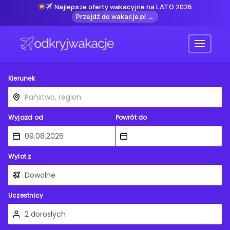
Najlepsze oferty wakacyjne na LATO 2026
Przejdź do wakacje.pl →
Menu
Kierunek
Wyjazd od
Powrót do
Wylot z
Uczestnicy