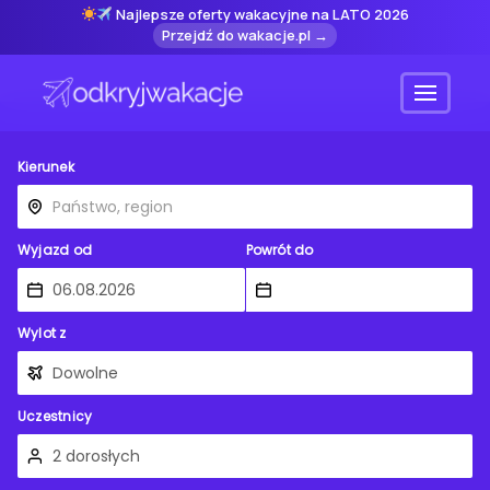
Najlepsze oferty wakacyjne na LATO 2026
Przejdź do wakacje.pl →
Menu
Kierunek
Wyjazd od
Powrót do
Wylot z
Uczestnicy