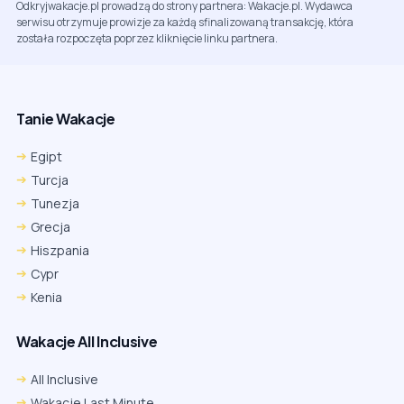
Odkryjwakacje.pl prowadzą do strony partnera: Wakacje.pl. Wydawca
serwisu otrzymuje prowizje za każdą sfinalizowaną transakcję, która
została rozpoczęta poprzez kliknięcie linku partnera.
Tanie Wakacje
Egipt
Turcja
Tunezja
Grecja
Hiszpania
Cypr
Kenia
Wakacje All Inclusive
All Inclusive
Wakacje Last Minute