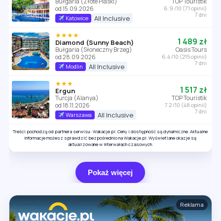
Bułgaria (Złote Piaski)
TOP Touristik
od 15.09.2026
6.9 /10 (71 opinii)
7 dni
All Inclusive
Katowice
★★★★
1 489 zł
Diamond (Sunny Beach)
Bułgaria (Słoneczny Brzeg)
Oasis Tours
od 28.09.2026
6.4 /10 (215 opinii)
7 dni
All Inclusive
Modlin
★★★
1 517 zł
Ergun
Turcja (Alanya)
TOP Touristik
od 18.11.2026
7.2 /10 (48 opinii)
7 dni
All Inclusive
Warszawa
Treści pochodzą od partnera serwisu: Wakacje.pl. Ceny i dostępność są dynamiczne. Aktualne
informacje możesz sprawdzić bezpośrednio na Wakacje.pl. Wyświetlane okazje są
aktualizowane w interwałach czasowych.
Pokaż więcej
Reklama