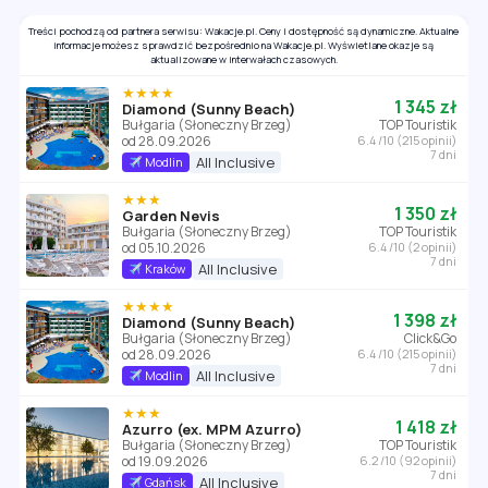
Treści pochodzą od partnera serwisu: Wakacje.pl. Ceny i dostępność są dynamiczne. Aktualne
informacje możesz sprawdzić bezpośrednio na Wakacje.pl. Wyświetlane okazje są
aktualizowane w interwałach czasowych.
★★★★
1 345 zł
Diamond (Sunny Beach)
Bułgaria (Słoneczny Brzeg)
TOP Touristik
od 28.09.2026
6.4 /10 (215 opinii)
7 dni
All Inclusive
Modlin
★★★
1 350 zł
Garden Nevis
Bułgaria (Słoneczny Brzeg)
TOP Touristik
od 05.10.2026
6.4 /10 (2 opinii)
7 dni
All Inclusive
Kraków
★★★★
1 398 zł
Diamond (Sunny Beach)
Bułgaria (Słoneczny Brzeg)
Click&Go
od 28.09.2026
6.4 /10 (215 opinii)
7 dni
All Inclusive
Modlin
★★★
1 418 zł
Azurro (ex. MPM Azurro)
Bułgaria (Słoneczny Brzeg)
TOP Touristik
od 19.09.2026
6.2 /10 (92 opinii)
7 dni
All Inclusive
Gdańsk