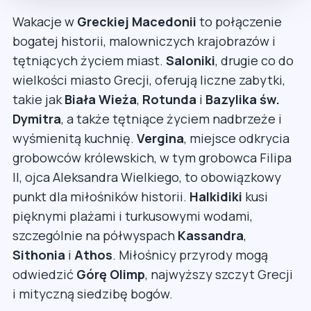
Wakacje w
Greckiej Macedonii
to połączenie
bogatej historii, malowniczych krajobrazów i
tętniących życiem miast.
Saloniki
, drugie co do
wielkości miasto Grecji, oferują liczne zabytki,
takie jak
Biała Wieża
,
Rotunda
i
Bazylika św.
Dymitra
, a także tętniące życiem nadbrzeże i
wyśmienitą kuchnię.
Vergina
, miejsce odkrycia
grobowców królewskich, w tym grobowca Filipa
II, ojca Aleksandra Wielkiego, to obowiązkowy
punkt dla miłośników historii.
Halkidiki
kusi
pięknymi plażami i turkusowymi wodami,
szczególnie na półwyspach
Kassandra
,
Sithonia
i
Athos
. Miłośnicy przyrody mogą
odwiedzić
Górę Olimp
, najwyższy szczyt Grecji
i mityczną siedzibę bogów.