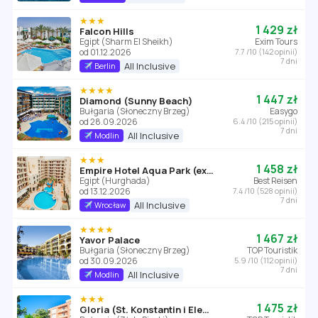
★★★
1 429 zł
Falcon Hills
Egipt (Sharm El Sheikh)
Exim Tours
od 01.12.2026
7.7 /10 (142 opinii)
7 dni
All Inclusive
Berlin
★★★★
1 447 zł
Diamond (Sunny Beach)
Bułgaria (Słoneczny Brzeg)
Easygo
od 28.09.2026
6.4 /10 (215 opinii)
7 dni
All Inclusive
Modlin
★★★
1 458 zł
Empire Hotel Aqua Park (ex. Triton Empire Hotel Hurghada)
Egipt (Hurghada)
Best Reisen
od 13.12.2026
7.4 /10 (528 opinii)
7 dni
All Inclusive
Wrocław
★★★★
1 467 zł
Yavor Palace
Bułgaria (Słoneczny Brzeg)
TOP Touristik
od 30.09.2026
5.9 /10 (112 opinii)
7 dni
All Inclusive
Modlin
★★★
1 475 zł
Gloria (St. Konstantin i Elena)