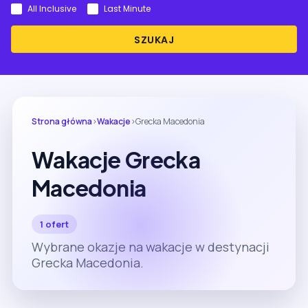
All Inclusive
Last Minute
SZUKAJ
Strona główna
›
Wakacje
›
Grecka Macedonia
Wakacje Grecka
Macedonia
1 ofert
Wybrane okazje na wakacje w destynacji
Grecka Macedonia.