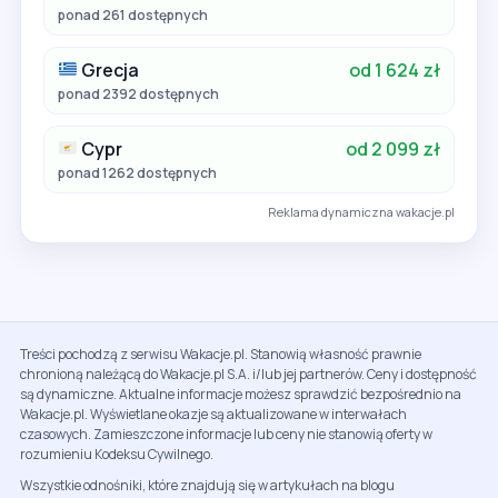
ponad 261 dostępnych
Grecja
od 1 624 zł
ponad 2392 dostępnych
Cypr
od 2 099 zł
ponad 1262 dostępnych
Reklama dynamiczna wakacje.pl
Treści pochodzą z serwisu Wakacje.pl. Stanowią własność prawnie
chronioną należącą do Wakacje.pl S.A. i/lub jej partnerów. Ceny i dostępność
są dynamiczne. Aktualne informacje możesz sprawdzić bezpośrednio na
Wakacje.pl. Wyświetlane okazje są aktualizowane w interwałach
czasowych. Zamieszczone informacje lub ceny nie stanowią oferty w
rozumieniu Kodeksu Cywilnego.
Wszystkie odnośniki, które znajdują się w artykułach na blogu