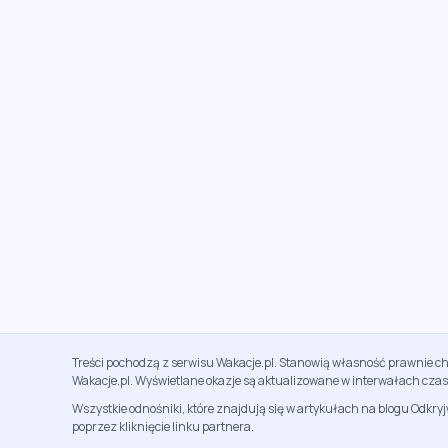
Treści pochodzą z serwisu Wakacje.pl. Stanowią własność prawnie ch
Wakacje.pl. Wyświetlane okazje są aktualizowane w interwałach cza
Wszystkie odnośniki, które znajdują się w artykułach na blogu Odkry
poprzez kliknięcie linku partnera.