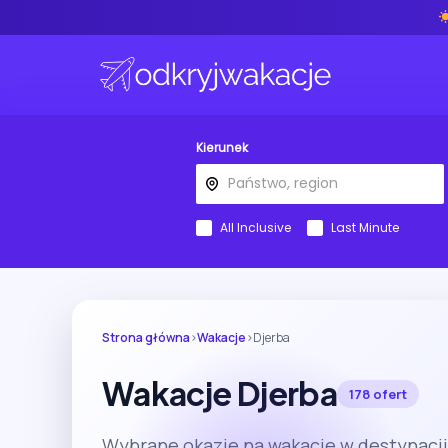
Kierunek
All Inclusive
Last Minute
Strona główna
›
Wakacje
›
Djerba
Wakacje Djerba
178 ofert
Wybrane okazje na wakacje w destynacji