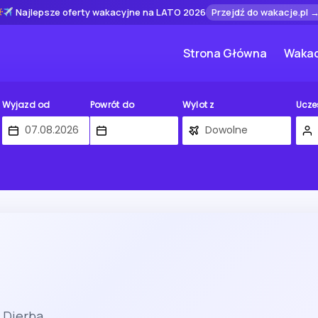
Najlepsze oferty wakacyjne na LATO 2026
Przejdź do wakacje.pl 
Strona Główna
Wakac
Wyjazd od
Powrót do
Wylot z
Ucze
 Djerba.