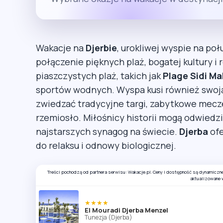
Wakacje na
Djerbie
, urokliwej wyspie na p
połączenie pięknych plaż, bogatej kultury i 
piaszczystych plaż, takich jak
Plage Sidi Ma
sportów wodnych. Wyspa kusi również swoją
zwiedzać tradycyjne targi, zabytkowe mecz
rzemiosło. Miłośnicy historii mogą odwied
najstarszych synagog na świecie.
Djerba
ofe
do relaksu i odnowy biologicznej.
Treści pochodzą od partnera serwisu: Wakacje.pl. Ceny i dostępność są dynamiczn
aktualizowane 
★★★★
El Mouradi Djerba Menzel
Tunezja (Djerba)