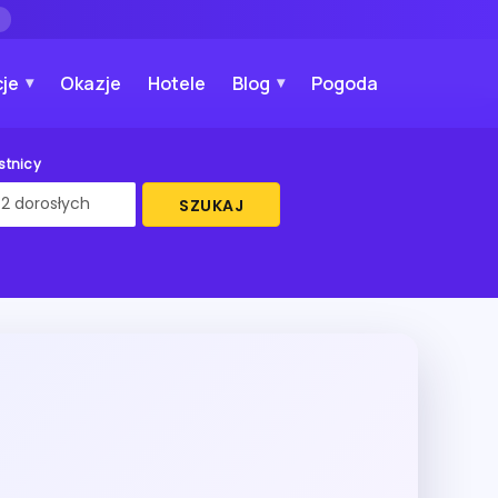
→
je
Okazje
Hotele
Blog
Pogoda
stnicy
SZUKAJ