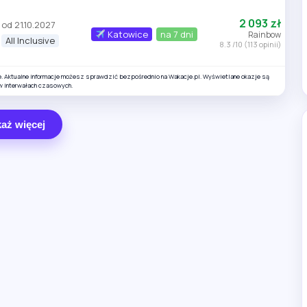
2 093 zł
od 21.10.2027
Katowice
na 7 dni
Rainbow
All Inclusive
8.3 /10 (113 opinii)
e. Aktualne informacje możesz sprawdzić bezpośrednio na Wakacje.pl. Wyświetlane okazje są
w interwałach czasowych.
aż więcej