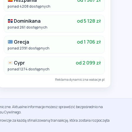
Hiszpania
od 1 567 zł
ponad 4208 dostępnych
Dominikana
od 5 128 zł
ponad 261 dostępnych
Grecja
od 1 706 zł
ponad 2391 dostępnych
Cypr
od 2 099 zł
ponad 1274 dostępnych
Reklama dynamiczna wakacje.pl
namiczne. Aktualne informacje możesz sprawdzić bezpośrednio na
su Cywilnego.
rowizje za każdą sfinalizowaną transakcję, która została rozpoczęta