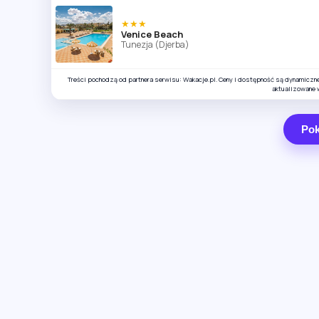
★★★
Venice Beach
Tunezja (Djerba)
Treści pochodzą od partnera serwisu: Wakacje.pl. Ceny i dostępność są dynamiczn
aktualizowane 
Pok