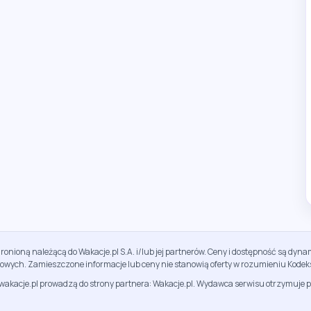
ronioną należącą do Wakacje.pl S.A. i/lub jej partnerów. Ceny i dostępność są dy
sowych. Zamieszczone informacje lub ceny nie stanowią oferty w rozumieniu Kodek
jwakacje.pl prowadzą do strony partnera: Wakacje.pl. Wydawca serwisu otrzymuje p