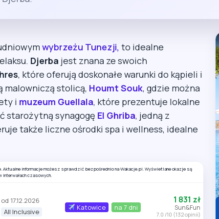
ołudniowym
wybrzeżu Tunezji,
to idealne
relaksu.
Djerba
jest znana ze swoich
hres
, które oferują doskonałe warunki do kąpieli i
 malowniczą stolicą,
Houmt Souk
, gdzie można
ety i
muzeum Guellala
, które prezentuje lokalne
zić starożytną synagogę
El Ghriba
, jedną z
ruje także liczne ośrodki spa i wellness, idealne
e. Aktualne informacje możesz sprawdzić bezpośrednio na Wakacje.pl. Wyświetlane okazje są
w interwałach czasowych.
1 831 zł
od 17.12.2026
Katowice
na 7 dni
Sun&Fun
All Inclusive
7.0 /10 (132 opinii)