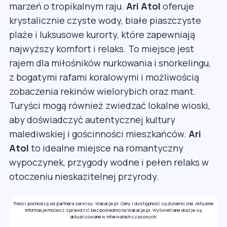
marzeń o tropikalnym raju.
Ari Atol
oferuje
krystalicznie czyste wody, białe piaszczyste
plaże i luksusowe kurorty, które zapewniają
najwyższy komfort i relaks. To miejsce jest
rajem dla miłośników nurkowania i snorkelingu,
z bogatymi rafami koralowymi i możliwością
zobaczenia rekinów wielorybich oraz mant.
Turyści mogą również zwiedzać lokalne wioski,
aby doświadczyć autentycznej kultury
malediwskiej i gościnności mieszkańców.
Ari
Atol
to idealne miejsce na romantyczny
wypoczynek, przygody wodne i pełen relaks w
otoczeniu nieskazitelnej przyrody.
Treści pochodzą od partnera serwisu: Wakacje.pl. Ceny i dostępność są dynamiczne. Aktualne
informacje możesz sprawdzić bezpośrednio na Wakacje.pl. Wyświetlane okazje są
aktualizowane w interwałach czasowych.