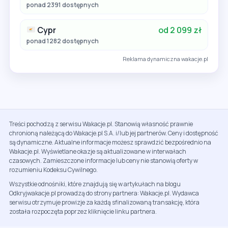
ponad 2391 dostępnych
Cypr
od 2 099 zł
ponad 1282 dostępnych
Reklama dynamiczna wakacje.pl
Treści pochodzą z serwisu Wakacje.pl. Stanowią własność prawnie
chronioną należącą do Wakacje.pl S.A. i/lub jej partnerów. Ceny i dostępność
są dynamiczne. Aktualne informacje możesz sprawdzić bezpośrednio na
Wakacje.pl. Wyświetlane okazje są aktualizowane w interwałach
czasowych. Zamieszczone informacje lub ceny nie stanowią oferty w
rozumieniu Kodeksu Cywilnego.
Wszystkie odnośniki, które znajdują się w artykułach na blogu
Odkryjwakacje.pl prowadzą do strony partnera: Wakacje.pl. Wydawca
serwisu otrzymuje prowizje za każdą sfinalizowaną transakcję, która
została rozpoczęta poprzez kliknięcie linku partnera.