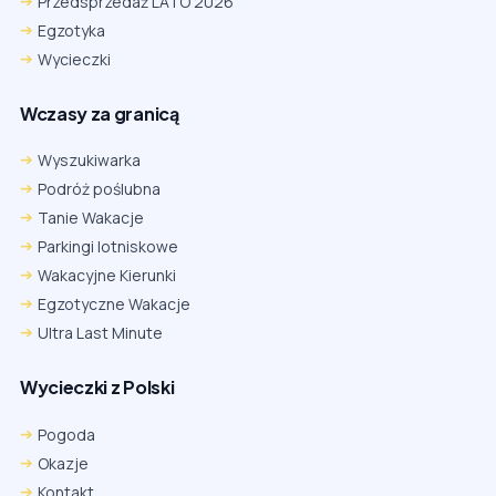
Przedsprzedaż LATO 2026
Egzotyka
Wycieczki
Wczasy za granicą
Wyszukiwarka
Podróż poślubna
Tanie Wakacje
Parkingi lotniskowe
Wakacyjne Kierunki
Egzotyczne Wakacje
Ultra Last Minute
Wycieczki z Polski
Chrome
Safari iOS
Safari macOS
Edge
Pogoda
Firefox
Inna
Okazje
Ustawienia → Prywatność i bezpieczeństwo → Pliki cookie innych
Kontakt
firm → ustaw „Zezwalaj”.