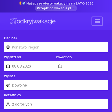
Najlepsze oferty wakacyjne na LATO 2026
Przejdź do wakacje.pl →
Menu
Kierunek
Wyjazd od
Powrót do
Wylot z
Uczestnicy