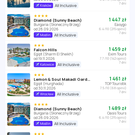
7 dni
All Inclusive
Kraków
★★★★
1 447 zł
Diamond (Sunny Beach)
Bułgaria (Słoneczny Brzeg)
Easygo
od 28.09.2026
6.4 /10 (215 opinii)
7 dni
All Inclusive
Modlin
★★★
1 459 zł
Falcon Hills
Egipt (Sharm El Sheikh)
Exim Tours
od 19.11.2026
7.7 /10 (142 opinii)
7 dni
All Inclusive
Katowice
★★★
1 461 zł
Lemon & Soul Makadi Garden (ex Labranda Garden Makadi)
Egipt (Hurghada)
TOP Touristik
od 30.11.2026
7.5 /10 (68 opinii)
7 dni
All Inclusive
Wrocław
★★★★
1 489 zł
Diamond (Sunny Beach)
Bułgaria (Słoneczny Brzeg)
Oasis Tours
od 28.09.2026
6.4 /10 (215 opinii)
7 dni
All Inclusive
Modlin
★★★