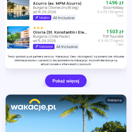
1 496 zł
Azurro (ex. MPM Azurro)
Bułgaria (Słoneczny Brzeg)
Ecco Holiday
od 18.09.2026
6.2 /10 (92 opinii)
7 dni
All Inclusive
Modlin
★★★
1 503 zł
Gloria (St. Konstantin i Elena)
Bułgaria (Złote Piaski)
TOP Touristik
od 15.09.2026
6.9 /10 (71 opinii)
7 dni
All Inclusive
Katowice
Treści pochodzą od partnera serwisu: Wakacje.pl. Ceny i dostępność są dynamiczne. Aktualne
informacje możesz sprawdzić bezpośrednio na Wakacje.pl. Wyświetlane okazje są
aktualizowane w interwałach czasowych.
Pokaż więcej
Reklama