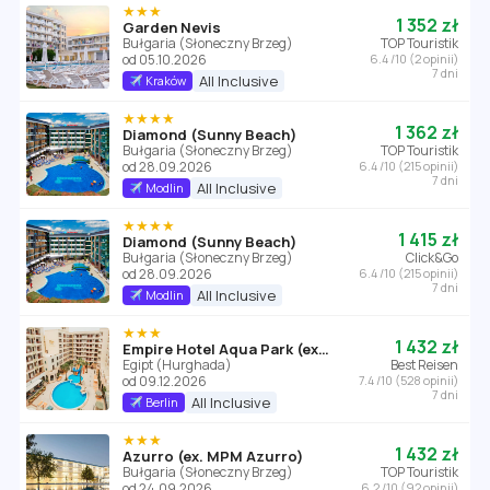
★★★
1 352 zł
Garden Nevis
Bułgaria (Słoneczny Brzeg)
TOP Touristik
od 05.10.2026
6.4 /10 (2 opinii)
7 dni
All Inclusive
Kraków
★★★★
1 362 zł
Diamond (Sunny Beach)
Bułgaria (Słoneczny Brzeg)
TOP Touristik
od 28.09.2026
6.4 /10 (215 opinii)
7 dni
All Inclusive
Modlin
★★★★
1 415 zł
Diamond (Sunny Beach)
Bułgaria (Słoneczny Brzeg)
Click&Go
od 28.09.2026
6.4 /10 (215 opinii)
7 dni
All Inclusive
Modlin
★★★
1 432 zł
Empire Hotel Aqua Park (ex. Triton Empire Hotel Hurghada)
Egipt (Hurghada)
Best Reisen
od 09.12.2026
7.4 /10 (528 opinii)
7 dni
All Inclusive
Berlin
★★★
1 432 zł
Azurro (ex. MPM Azurro)
Bułgaria (Słoneczny Brzeg)
TOP Touristik
od 24.09.2026
6.2 /10 (92 opinii)