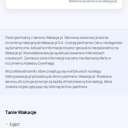
Reklama dynamiczna wakacje.pl
Treści pochodzą z serwisu Wakacje.pl. Stanowią własność prawnie
chronioną należącą do Wakacje.pl S.A. i/lub jej partnerów. Ceny i dostępność
są dynamiczne. Aktualne informacje możesz sprawdzić bezpośrednio na
Wakacje.pl. Wyświetlane okazje są aktualizowane w interwałach
czasowych. Zamieszczone informacje lub ceny nie stanowią oferty w
rozumieniu Kodeksu Cywilnego.
Wszystkie odnośniki, które znajdują się w artykułach na blogu
Odkryjwakacje.pl prowadzą do strony partnera: Wakacje.pl. Wydawca
serwisu otrzymuje prowizje za każdą sfinalizowaną transakcję, która
została rozpoczęta poprzez kliknięcie linku partnera.
Tanie Wakacje
Egipt