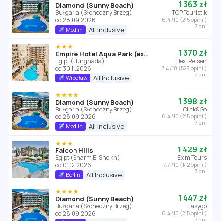
1 363 zł
Diamond (Sunny Beach)
Bułgaria (Słoneczny Brzeg)
TOP Touristik
od 28.09.2026
6.4 /10 (215 opinii)
7 dni
All Inclusive
Modlin
★★★
1 370 zł
Empire Hotel Aqua Park (ex. Triton Empire Hotel Hurghada)
Egipt (Hurghada)
Best Reisen
od 30.11.2026
7.4 /10 (528 opinii)
7 dni
All Inclusive
Wrocław
★★★★
1 398 zł
Diamond (Sunny Beach)
Bułgaria (Słoneczny Brzeg)
Click&Go
od 28.09.2026
6.4 /10 (215 opinii)
7 dni
All Inclusive
Modlin
★★★
1 429 zł
Falcon Hills
Egipt (Sharm El Sheikh)
Exim Tours
od 01.12.2026
7.7 /10 (142 opinii)
7 dni
All Inclusive
Berlin
★★★★
1 447 zł
Diamond (Sunny Beach)
Bułgaria (Słoneczny Brzeg)
Easygo
od 28.09.2026
6.4 /10 (215 opinii)
7 dni