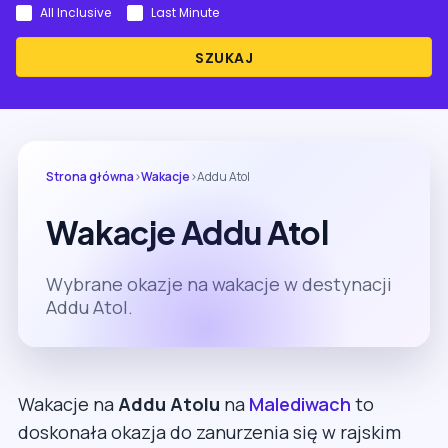
All Inclusive
Last Minute
SZUKAJ
Strona główna
›
Wakacje
›
Addu Atol
Wakacje Addu Atol
Wybrane okazje na wakacje w destynacji
Addu Atol.
Wakacje na
Addu Atolu
na
Malediwach
to
doskonała okazja do zanurzenia się w rajskim