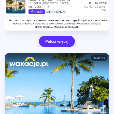
Bułgaria (Słoneczny Brzeg)
TOP Touristik
od 24.09.2026
6.2 /10 (92 opinii)
7 dni
All Inclusive
Kraków
Treści pochodzą od partnera serwisu: Wakacje.pl. Ceny i dostępność są dynamiczne. Aktualne
informacje możesz sprawdzić bezpośrednio na Wakacje.pl. Wyświetlane okazje są
aktualizowane w interwałach czasowych.
Pokaż więcej
Reklama