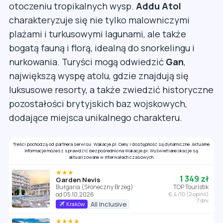
otoczeniu tropikalnych wysp.
Addu Atol
charakteryzuje się nie tylko malowniczymi
plażami i turkusowymi lagunami, ale także
bogatą fauną i florą, idealną do snorkelingu i
nurkowania. Turyści mogą odwiedzić
Gan
,
największą wyspę atolu, gdzie znajdują się
luksusowe resorty, a także zwiedzić historyczne
pozostałości brytyjskich baz wojskowych,
dodające miejsca unikalnego charakteru.
Treści pochodzą od partnera serwisu: Wakacje.pl. Ceny i dostępność są dynamiczne. Aktualne
informacje możesz sprawdzić bezpośrednio na Wakacje.pl. Wyświetlane okazje są
aktualizowane w interwałach czasowych.
★★★
1 349 zł
Garden Nevis
Bułgaria (Słoneczny Brzeg)
TOP Touristik
od 05.10.2026
6.4 /10 (2 opinii)
7 dni
All Inclusive
Kraków
★★★★