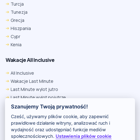
Turcja
Tunezja
Grecja
Hiszpania
Cypr
Kenia
Wakacje All Inclusive
Chrome
Safari iOS
Safari macOS
Edge
All Inclusive
Firefox
Inna
Wakacje Last Minute
Ustawienia → Prywatność i bezpieczeństwo → Pliki cookie innych
Last Minute wylot jutro
firm → ustaw „Zezwalaj”.
Na czas rezerwacji nie blokuj cookies i śledzenia dla tej witryny.
Last Minute wylot pojutrze
Na czas rezerwacji nie korzystaj z trybu incognito.
Przedsprzedaż LATO 2026
Szanujemy Twoją prywatność!
Egzotyka
Cześć, używamy plików cookie, aby zapewnić
Wycieczki
prawidłowe działanie witryny, analizować ruch i
wydajność oraz udostępniać funkcje mediów
społecznościowych.
Ustawienia plików cookie
Wczasy za granicą