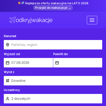
Najlepsze oferty wakacyjne na LATO 2026
Przejdź do wakacje.pl →
Menu
Kierunek
Wyjazd od
Powrót do
Wylot z
Uczestnicy