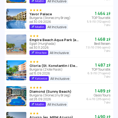
All Inclusive
Modlin
★★★★
1 464 zł
Yavor Palace
Bułgaria (Słoneczny Brzeg)
TOP Touristik
od 30.09.2026
5.9 /10 (112 opinii)
7 dni
All Inclusive
Modlin
★★★
1 468 zł
Empire Beach Aqua Park (ex. Triton Empire Beach Resort Hurghada)
Egipt (Hurghada)
Best Reisen
od 30.11.2026
7.0 /10 (196 opinii)
7 dni
All Inclusive
Wrocław
★★★
1 487 zł
Gloria (St. Konstantin i Elena)
Bułgaria (Złote Piaski)
TOP Touristik
od 15.09.2026
6.9 /10 (71 opinii)
7 dni
All Inclusive
Katowice
★★★★
1 489 zł
Diamond (Sunny Beach)
Bułgaria (Słoneczny Brzeg)
Oasis Tours
od 28.09.2026
6.4 /10 (215 opinii)
7 dni
All Inclusive
Modlin
★★★
1 490 zł
Azurro (ex. MPM Azurro)