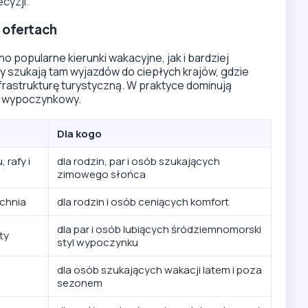
cyzji.
w ofertach
 popularne kierunki wakacyjne, jak i bardziej
 szukają tam wyjazdów do ciepłych krajów, gdzie
infrastrukturę turystyczną. W praktyce dominują
p wypoczynkowy.
Dla kogo
 rafy i
dla rodzin, par i osób szukających
zimowego słońca
uchnia
dla rodzin i osób ceniących komfort
dla par i osób lubiących śródziemnomorski
ty
styl wypoczynku
dla osób szukających wakacji latem i poza
sezonem