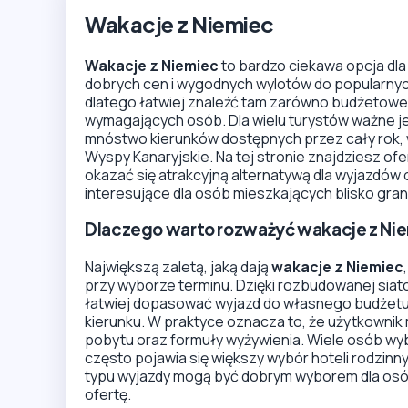
Wakacje z Niemiec
Wakacje z Niemiec
to bardzo ciekawa opcja dla
dobrych cen i wygodnych wylotów do popularnych 
dlatego łatwiej znaleźć tam zarówno budżetowe p
wymagających osób. Dla wielu turystów ważne je
mnóstwo kierunków dostępnych przez cały rok, w 
Wyspy Kanaryjskie. Na tej stronie znajdziesz ofe
okazać się atrakcyjną alternatywą dla wyjazdów 
interesujące dla osób mieszkających blisko granic
Dlaczego warto rozważyć wakacje z Ni
Największą zaletą, jaką dają
wakacje z Niemiec
przy wyborze terminu. Dzięki rozbudowanej siat
łatwiej dopasować wyjazd do własnego budżetu
kierunku. W praktyce oznacza to, że użytkownik
pobytu oraz formuły wyżywienia. Wiele osób wy
często pojawia się większy wybór hoteli rodzinn
typu wyjazdy mogą być dobrym wyborem dla osób
ofertę.