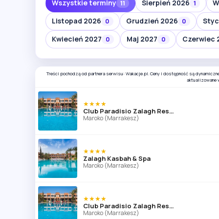
Wszystkie terminy
Sierpień 2026
W
11
1
Listopad 2026
Grudzień 2026
Styc
0
0
Kwiecień 2027
Maj 2027
Czerwiec 
0
0
Treści pochodzą od partnera serwisu: Wakacje.pl. Ceny i dostępność są dynamiczn
aktualizowane 
★★★★
Club Paradisio Zalagh Resort and Spa
Maroko (Marrakesz)
★★★★
Zalagh Kasbah & Spa
Maroko (Marrakesz)
★★★★
Club Paradisio Zalagh Resort and Spa
Maroko (Marrakesz)