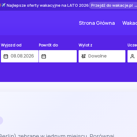
Najlepsze oferty wakacyjne na LATO 2026
Przejdź do wakacje.pl 
Strona Główna
Wakac
Wyjazd od
Powrót do
Wylot z
Ucze
Berlin) zebrane w jednym miejscu. Porównaj