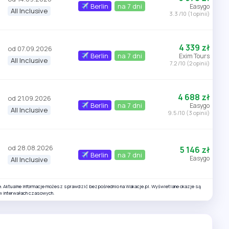
Berlin
na 7 dni
Easygo
All Inclusive
3.3 /10 (1 opinii)
4 339 zł
od 07.09.2026
Berlin
na 7 dni
Exim Tours
All Inclusive
7.2 /10 (2 opinii)
4 688 zł
od 21.09.2026
Berlin
na 7 dni
Easygo
All Inclusive
9.5 /10 (3 opinii)
od 28.08.2026
5 146 zł
Berlin
na 7 dni
Easygo
All Inclusive
e. Aktualne informacje możesz sprawdzić bezpośrednio na Wakacje.pl. Wyświetlane okazje są
w interwałach czasowych.