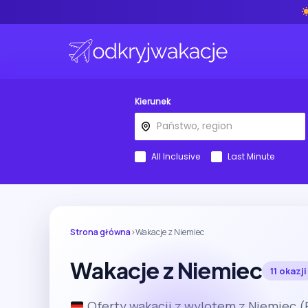
Kierunek
All Inclusive
Last Minute
Strona główna
›
Wakacje z Niemiec
Wakacje z Niemiec
11 okazji
Oferty wakacji z wylotem z Niemiec (