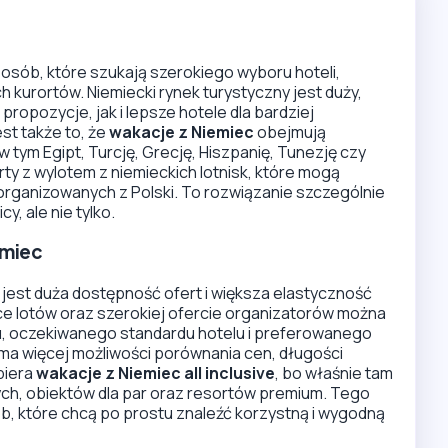
 osób, które szukają szerokiego wyboru hoteli,
kurortów. Niemiecki rynek turystyczny jest duży,
ropozycje, jak i lepsze hotele dla bardziej
st także to, że
wakacje z Niemiec
obejmują
tym Egipt, Turcję, Grecję, Hiszpanię, Tunezję czy
rty z wylotem z niemieckich lotnisk, które mogą
organizowanych z Polski. To rozwiązanie szczególnie
y, ale nie tylko.
emiec
, jest duża dostępność ofert i większa elastyczność
ce lotów oraz szerokiej ofercie organizatorów można
, oczekiwanego standardu hotelu i preferowanego
 ma więcej możliwości porównania cen, długości
biera
wakacje z Niemiec all inclusive
, bo właśnie tam
ych, obiektów dla par oraz resortów premium. Tego
, które chcą po prostu znaleźć korzystną i wygodną