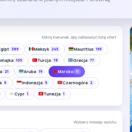
.
Kliknij kierunek, aby odświeżyć listę ofert
Egipt
Meksyk
Mauritius
389
245
195
amajka
Turcja
Grecja
105
78
77
ia
Aruba
Maroko
21
19
11
a
Indonezja
Czarnogóra
5
5
2
Cypr
Tunezja
1
1
Wybierz miesiąc wylotu