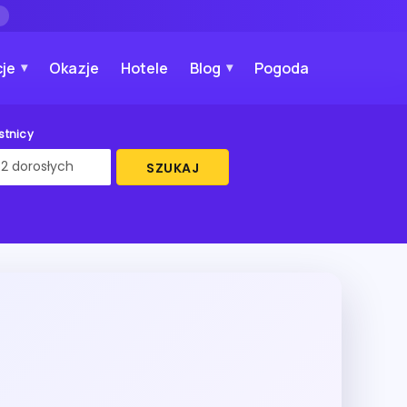
→
je
Okazje
Hotele
Blog
Pogoda
stnicy
SZUKAJ