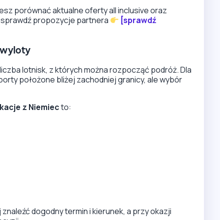
esz porównać aktualne oferty all inclusive oraz
k, sprawdź propozycje partnera
[sprawdź
ę wyloty
liczba lotnisk, z których można rozpocząć podróż. Dla
porty położone bliżej zachodniej granicy, ale wybór
kacje z Niemiec
to:
 znaleźć dogodny termin i kierunek, a przy okazji