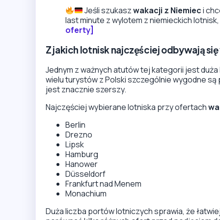
Jeśli szukasz
wakacji z Niemiec
i chc
last minute z wylotem z niemieckich lotnis
oferty]
Z jakich lotnisk najczęściej odbywają si
Jednym z ważnych atutów tej kategorii jest duża 
wielu turystów z Polski szczególnie wygodne są 
jest znacznie szerszy.
Najczęściej wybierane lotniska przy ofertach
wa
Berlin
Drezno
Lipsk
Hamburg
Hanower
Düsseldorf
Frankfurt nad Menem
Monachium
Duża liczba portów lotniczych sprawia, że łatwiej