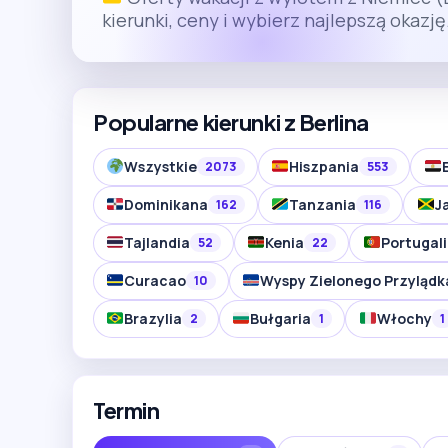
kierunki, ceny i wybierz najlepszą okazję
Popularne kierunki z Berlina
Wszystkie
Hiszpania
2073
553
Dominikana
Tanzania
J
162
116
Tajlandia
Kenia
Portugal
52
22
Curacao
Wyspy Zielonego Przylądk
10
Brazylia
Bułgaria
Włochy
2
1
1
Termin