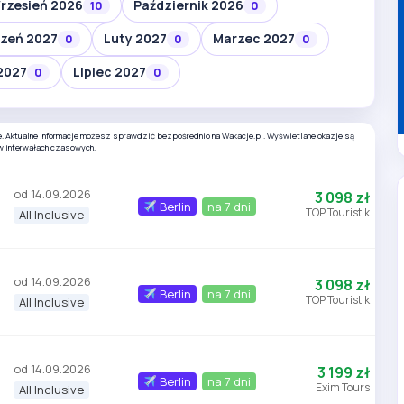
rzesień 2026
Październik 2026
10
0
zeń 2027
Luty 2027
Marzec 2027
0
0
0
2027
Lipiec 2027
0
0
e. Aktualne informacje możesz sprawdzić bezpośrednio na Wakacje.pl. Wyświetlane okazje są
w interwałach czasowych.
od 14.09.2026
3 098 zł
Berlin
na 7 dni
TOP Touristik
All Inclusive
od 14.09.2026
3 098 zł
Berlin
na 7 dni
TOP Touristik
All Inclusive
od 14.09.2026
3 199 zł
Berlin
na 7 dni
Exim Tours
All Inclusive