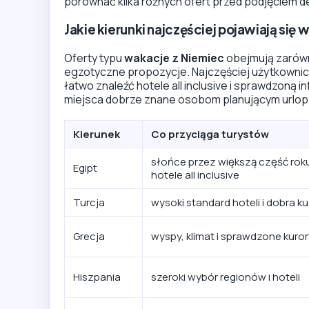
porównać kilka różnych ofert przed podjęciem de
Jakie kierunki najczęściej pojawiają się 
Oferty typu
wakacje z Niemiec
obejmują zarówno
egzotyczne propozycje. Najczęściej użytkownicy
łatwo znaleźć hotele all inclusive i sprawdzoną 
miejsca dobrze znane osobom planującym urlo
Kierunek
Co przyciąga turystów
słońce przez większą część roku,
Egipt
hotele all inclusive
Turcja
wysoki standard hoteli i dobra k
Grecja
wyspy, klimat i sprawdzone kuror
Hiszpania
szeroki wybór regionów i hoteli