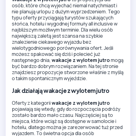
o takim spontanicznym wyjeździe.
Jak działają wakacje z wylotem jutro
Oferty z kategorii
wakacje z wylotem jutro
pojawiają się wtedy, gdy do rozpoczęcia podróży
zostało bardzo mało czasu. Najczęściej są to
miejsca, które wciąż są dostępne w samolocie i
hotelu, dlatego można je zarezerwować tuż przed
wyjazdem. To świetna opcja dla osób
elastycznych, które nie są przywiązane do
jednego konkretnego hotelu czy jednego
kierunku. W praktyce liczy się tu szybkość decyzji,
ale także rozsądne porównanie ceny, standardu
obiektu i warunków pobytu.
Wylot jutro
to więc
nie tylko spontaniczność, ale też możliwość
złapania bardzo aktualnej okazji urlopowej.
Jeśli szukasz wakacji z wylotem jutro
i chcesz polecieć już następnego dnia,
sprawdź aktualne oferty partnera i
porównaj dostępne wyjazdy