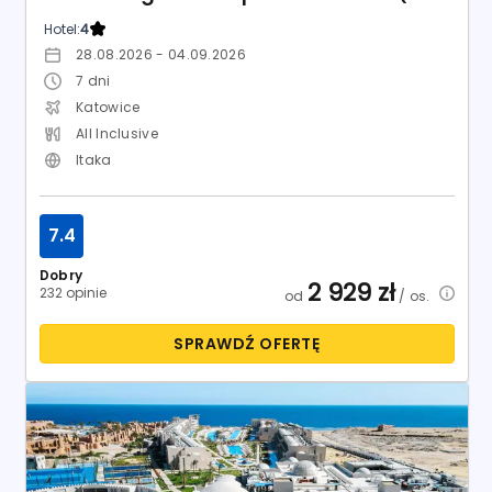
Dobry
2 929
zł
232 opinie
od
/ os.
SPRAWDŹ OFERTĘ
Egipt / Marsa El Alam / Al-Kusajr
Diamond Beach by Pearl Resort
Hotel:
5
13.12.2026 - 21.12.2026