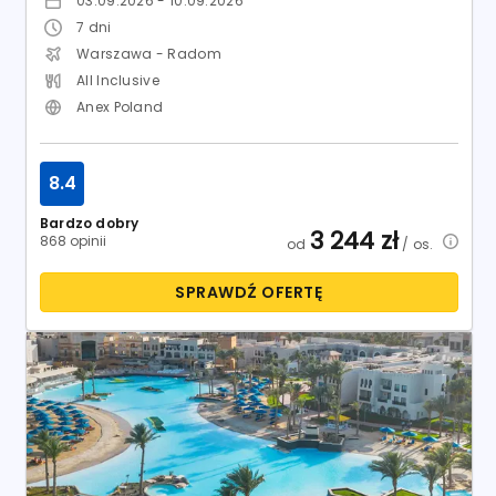
SPRAWDŹ OFERTĘ
Egipt / Marsa El Alam / Port Ghalib
Albatros Palace Port Ghalib (ex. Red Sea The Palace)
Hotel:
5
28.11.2026 - 06.12.2026
7
dni
Katowice