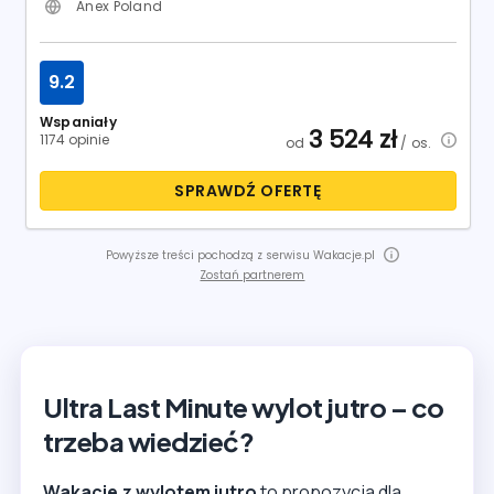
Zostań partnerem
Ultra Last Minute wylot jutro – co
trzeba wiedzieć?
Wakacje z wylotem jutro
to propozycja dla
osób, które chcą wyjechać niemal natychmiast i
nie planują urlopu z dużym wyprzedzeniem. Tego
typu oferty przyciągają turystów szukających
słońca, hotelu i wygodnej formuły all inclusive w
najbliższym możliwym terminie. Dla wielu osób
największą zaletą jest szansa na szybkie
znalezienie ciekawego wyjazdu bez
wielotygodniowego porównywania ofert. Jeśli
możesz spakować się dziś i polecieć już
następnego dnia,
wakacje z wylotem jutro
mogą
być bardzo dobrym rozwiązaniem. Na tej stronie
znajdziesz propozycje stworzone właśnie z myślą