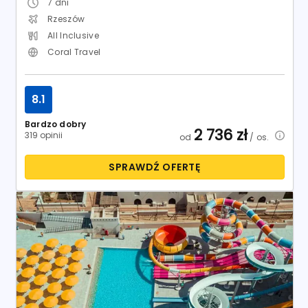
Egipt / Marsa El Alam / Port Ghalib
Pickalbatros Sands Port Ghalib (ex. Red Sea Siva Sands)
Hotel:
5
09.12.2026 - 16.12.2026
7
dni
Kraków
All Inclusive