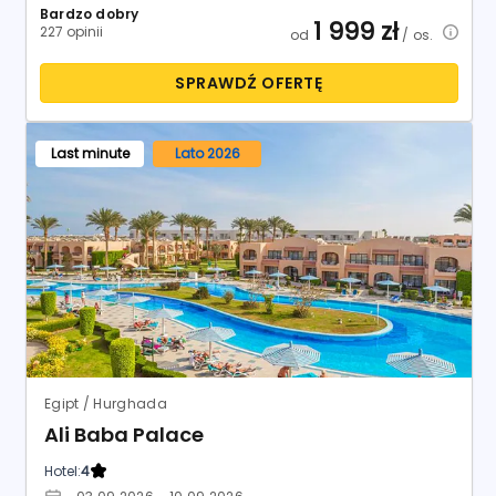
Egipt / Hurghada
Ali Baba Palace
Hotel:
4
03.09.2026 - 10.09.2026
7
dni
Warszawa - Radom
All Inclusive
Anex Poland
8.4
Bardzo dobry
3 244
zł
868 opinii
od
/ os.