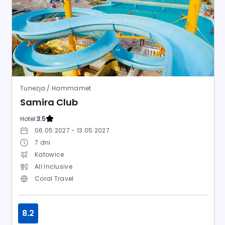
06.05.2027 - 13.05.2027
7
dni
Katowice
All Inclusive
Coral Travel
8.2
Bardzo dobry
1 999
zł
227 opinii
od
/ os.
SPRAWDŹ OFERTĘ
Last minute
Lato 2026