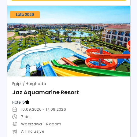
Egipt / Hurghada
Jaz Aquamarine Resort
Hotel:
5
10.09.2026 - 17.09.2026
7
dni
Warszawa - Radom
All Inclusive
Anex Poland
9.2
Wspaniały
3 524
zł
1174 opinie
od
/ os.
SPRAWDŹ OFERTĘ
Powyższe treści pochodzą z serwisu Wakacje.pl