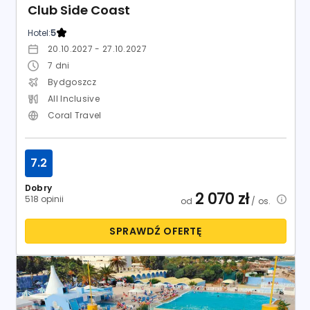
Dobry
2 070
zł
518 opinii
od
/ os.
SPRAWDŹ OFERTĘ
Tunezja / Hammamet
Samira Club
Hotel:
3.5