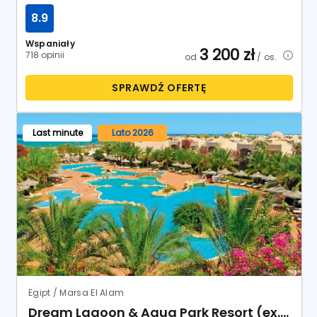
Egipt / Marsa El Alam
Dream Lagoon & Aqua Park Resort (ex. Floriana Dream Lagoon)
Hotel:
4
28.08.2026 - 04.09.2026
7
dni
Katowice
All Inclusive
Itaka
7.4