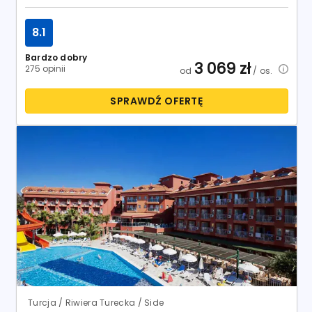
Turcja / Riwiera Turecka / Side
Club Side Coast
Hotel:
5
20.10.2027 - 27.10.2027
7
dni
Bydgoszcz
All Inclusive
Coral Travel
7.2