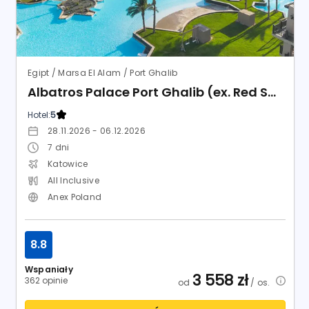
All Inclusive
Anex Poland
8.8
Wspaniały
3 558
zł
362 opinie
od
/ os.
SPRAWDŹ OFERTĘ
Lato 2026