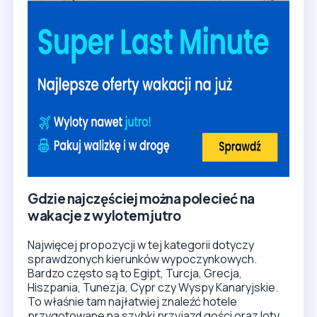
Gdzie najczęściej można polecieć na
wakacje z wylotem jutro
Najwięcej propozycji w tej kategorii dotyczy
sprawdzonych kierunków wypoczynkowych.
Bardzo często są to Egipt, Turcja, Grecja,
Hiszpania, Tunezja, Cypr czy Wyspy Kanaryjskie.
To właśnie tam najłatwiej znaleźć hotele
przygotowane na szybki przyjazd gości oraz loty
dostępne w najbliższym terminie. Dla wielu osób
ważne jest także to, że
wakacje z wylotem jutro
obejmują zarówno budżetowe hotele, jak i lepsze
obiekty dla bardziej wymagających turystów.
Dzięki temu łatwiej dobrać wyjazd do swoich
oczekiwań, nawet jeśli decyzja zapada niemal w
ostatniej chwili.
Najczęściej wybierane warianty przy wylocie
jutro