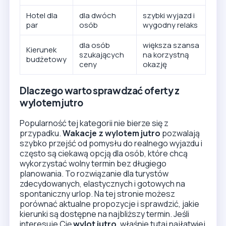
Popularność tej kategorii nie bierze się z
przypadku.
Wakacje z wylotem jutro
pozwalają
szybko przejść od pomysłu do realnego wyjazdu i
często są ciekawą opcją dla osób, które chcą
wykorzystać wolny termin bez długiego
planowania. To rozwiązanie dla turystów
zdecydowanych, elastycznych i gotowych na
spontaniczny urlop. Na tej stronie możesz
porównać aktualne propozycje i sprawdzić, jakie
kierunki są dostępne na najbliższy termin. Jeśli
Szanujemy Twoją prywatność!
interesuje Cię
wylot jutro
, właśnie tutaj najłatwiej
znaleźć wakacje dopasowane do budżetu, terminu
Cześć, używamy plików cookie, aby zapewnić
i oczekiwanego standardu.
prawidłowe działanie witryny, analizować ruch i
wydajność oraz udostępniać funkcje mediów
społecznościowych.
Ustawienia plików cookie
FAQ – Ultra Last Minute
Akceptuj wszystko
Najczęstsze pytania o szybkie terminy wylotów.
Ustawienia
Co oznaczają wakacje z wylotem jutro?
All Inclusive
Last Minute
LATO 2026
Z dziećmi
To oferty urlopowe, które można zarezerwować