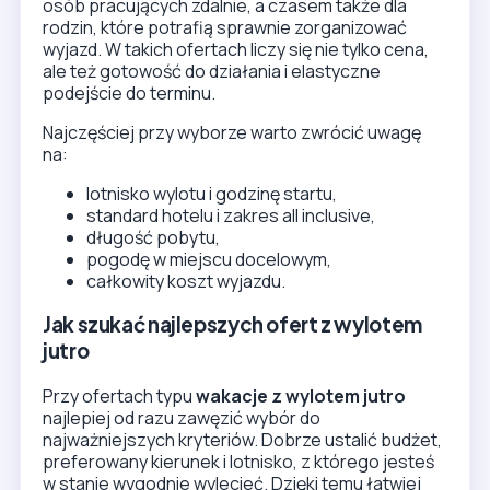
całkowity koszt wyjazdu.
Jak szukać najlepszych ofert z wylotem
jutro
Przy ofertach typu
wakacje z wylotem jutro
najlepiej od razu zawęzić wybór do
najważniejszych kryteriów. Dobrze ustalić budżet,
preferowany kierunek i lotnisko, z którego jesteś
w stanie wygodnie wylecieć. Dzięki temu łatwiej
porównać dostępne propozycje i nie tracić czasu
na przypadkowe oferty, które nie pasują do
Twoich planów. Warto również sprawdzić, czy
cena obejmuje pełen pakiet, czyli lot, hotel i
wyżywienie zgodne z warunkami danej oferty.
Osoby szukające
wylotu jutro
najczęściej
porównują popularne kierunki wakacyjne, gdzie
regularnie pojawiają się oferty all inclusive na
ostatnią chwilę.