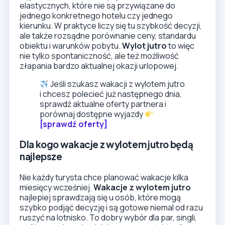
[sprawdź oferty]
Dla kogo wakacje z wylotem jutro będą
najlepsze
Nie każdy turysta chce planować wakacje kilka
miesięcy wcześniej.
Wakacje z wylotem jutro
najlepiej sprawdzają się u osób, które mogą
szybko podjąć decyzję i są gotowe niemal od razu
ruszyć na lotnisko. To dobry wybór dla par, singli,
osób pracujących zdalnie, a czasem także dla
rodzin, które potrafią sprawnie zorganizować
wyjazd. W takich ofertach liczy się nie tylko cena,
ale też gotowość do działania i elastyczne
podejście do terminu.
Najczęściej przy wyborze warto zwrócić uwagę
na:
lotnisko wylotu i godzinę startu,
standard hotelu i zakres all inclusive,
długość pobytu,
pogodę w miejscu docelowym,