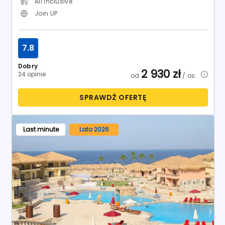
Last minute
Lato 2026
Egipt / Marsa El Alam / Port Ghalib
Amarina Jannah Resort Aquapark
Hotel:
5
29.08.2026 - 05.09.2026
7
dni
Warszawa - Chopin
All Inclusive
Anex Poland