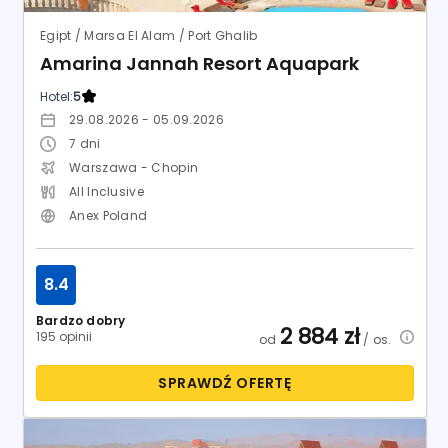
8.4
Bardzo dobry
2 884
zł
195 opinii
od
/ os.
SPRAWDŹ OFERTĘ
Egipt / Marsa El Alam / Al-Kusajr