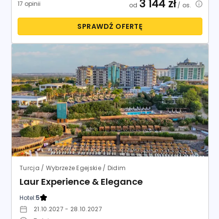
Turcja / Wybrzeże Egejskie / Didim
Laur Experience & Elegance
Hotel:
5
21.10.2027 - 28.10.2027
7
dni
Rzeszów
All Inclusive
Coral Travel
8.1
Bardzo dobry
2 736
zł
319 opinii
od
/ os.
SPRAWDŹ OFERTĘ