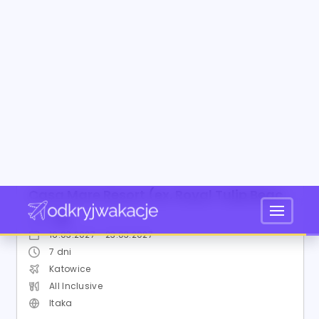
Egipt / Marsa El Alam / Port Ghalib
Casa Mare Resort (ex. Royal Tulip Beach Resort)
Hotel:
5
16.03.2027 - 23.03.2027
7
dni
Katowice
All Inclusive
Itaka
8.1
Bardzo dobry
3 069
zł
275 opinii
od
/ os.
SPRAWDŹ OFERTĘ