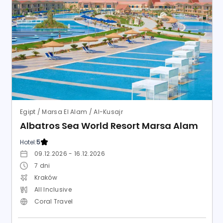
Albatros Sea World Resort Marsa Alam
Hotel:
5
09.12.2026 - 16.12.2026
7
dni
Kraków
All Inclusive
Coral Travel
8.9
Wspaniały
3 200
zł
718 opinii
od
/ os.
SPRAWDŹ OFERTĘ
Last minute
Lato 2026