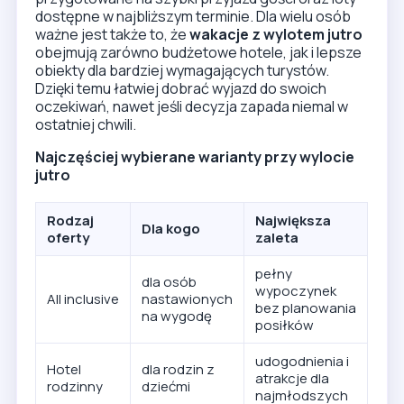
Rodzaj
Największa
Dla kogo
oferty
zaleta
pełny
dla osób
wypoczynek
All inclusive
nastawionych
bez planowania
na wygodę
posiłków
udogodnienia i
Hotel
dla rodzin z
atrakcje dla
rodzinny
dziećmi
najmłodszych
Hotel dla
dla dwóch
szybki wyjazd i
par
osób
wygodny relaks
dla osób
większa szansa
Kierunek
szukających
na korzystną
budżetowy
ceny
okazję
Dlaczego warto sprawdzać oferty z
wylotem jutro