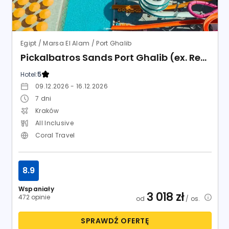
Coral Travel
8.9
Wspaniały
3 018
zł
472 opinie
od
/ os.
SPRAWDŹ OFERTĘ
Lato 2026