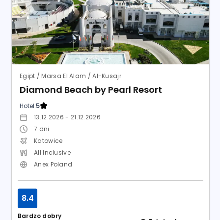
7
dni
Katowice
All Inclusive
Anex Poland
8.4
Bardzo dobry
3 144
zł
17 opinii
od
/ os.
SPRAWDŹ OFERTĘ