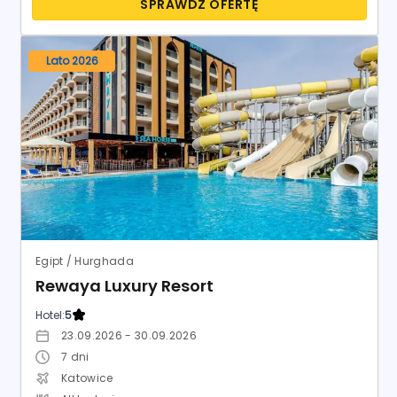
Egipt / Hurghada
Rewaya Luxury Resort
Hotel:
5
23.09.2026 - 30.09.2026
7
dni
Katowice
All Inclusive
Join UP
7.8
Dobry
2 930
zł
24 opinie
od
/ os.
SPRAWDŹ OFERTĘ