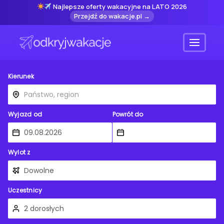
Najlepsze oferty wakacyjne na LATO 2026
Przejdź do wakacje.pl →
Menu
Kierunek
Wyjazd od
Powrót do
Wylot z
Uczestnicy