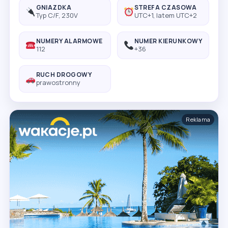
GNIAZDKA
STREFA CZASOWA
Typ C/F, 230V
UTC+1, latem UTC+2
NUMERY ALARMOWE
NUMER KIERUNKOWY
112
+36
RUCH DROGOWY
prawostronny
Reklama