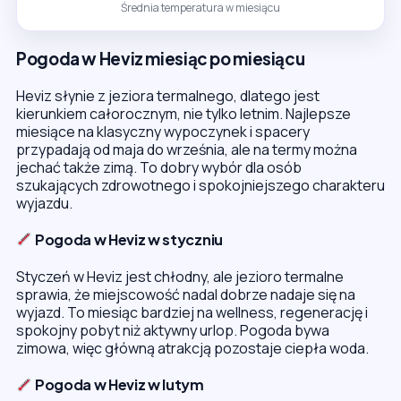
Średnia temperatura w miesiącu
Pogoda w Heviz miesiąc po miesiącu
Heviz słynie z jeziora termalnego, dlatego jest
kierunkiem całorocznym, nie tylko letnim. Najlepsze
miesiące na klasyczny wypoczynek i spacery
przypadają od maja do września, ale na termy można
jechać także zimą. To dobry wybór dla osób
szukających zdrowotnego i spokojniejszego charakteru
wyjazdu.
Pogoda w Heviz w styczniu
Styczeń w Heviz jest chłodny, ale jezioro termalne
sprawia, że miejscowość nadal dobrze nadaje się na
wyjazd. To miesiąc bardziej na wellness, regenerację i
spokojny pobyt niż aktywny urlop. Pogoda bywa
zimowa, więc główną atrakcją pozostaje ciepła woda.
Pogoda w Heviz w lutym