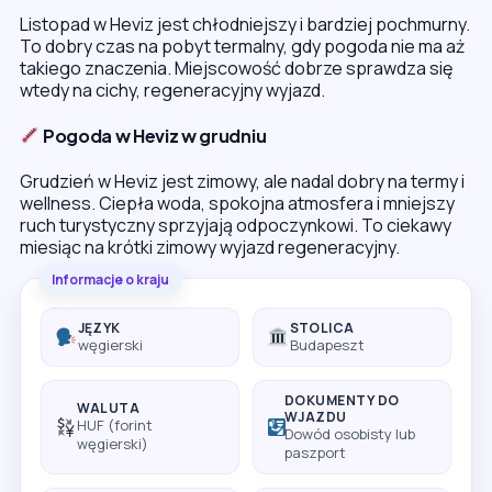
Listopad w Heviz jest chłodniejszy i bardziej pochmurny.
To dobry czas na pobyt termalny, gdy pogoda nie ma aż
takiego znaczenia. Miejscowość dobrze sprawdza się
wtedy na cichy, regeneracyjny wyjazd.
Pogoda w Heviz w grudniu
Grudzień w Heviz jest zimowy, ale nadal dobry na termy i
wellness. Ciepła woda, spokojna atmosfera i mniejszy
ruch turystyczny sprzyjają odpoczynkowi. To ciekawy
miesiąc na krótki zimowy wyjazd regeneracyjny.
Informacje o kraju
JĘZYK
STOLICA
węgierski
Budapeszt
DOKUMENTY DO
WALUTA
WJAZDU
HUF (forint
Dowód osobisty lub
węgierski)
paszport