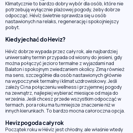
Klimatycznie to bardzo dobry wybór dla osób, które nie
potrzebują wyłącznie plażowej pogody, żeby dobrze
odpocząć. Hévíz świetnie sprawdza się u osób
nastawionych na relaks, regenerację i spokojniejszy
pobyt.
Kiedy jechać do Heviz?
Hévíz dobrze wypada przez cały rok, ale najbardziej
uniwersalny termin przypada od wiosny do jesieni, gdy
można połączyć jezioro termalne z wyjazdami nad
Balaton i spokojnym zwiedzaniem okolicy. Zimą również
ma sens, szczególnie dla osób nastawionych głównie
na wypoczynek termalny i klimat uzdrowiskowy. Jeśli
zależy Ci na połączeniu wellness i przyjemnej pogody
na zewnątrz, najlepiej wybierać miesiące od maja do
września. Jeśli chcesz przede wszystkim odpocząć w
termach, pora roku ma tu mniejsze znaczenie niż w
innych kierunkach. To bardzo mocna całoroczna opcja.
Heviz pogoda cały rok
Początek roku w Hévíz jest chłodny, ale właśnie wtedy