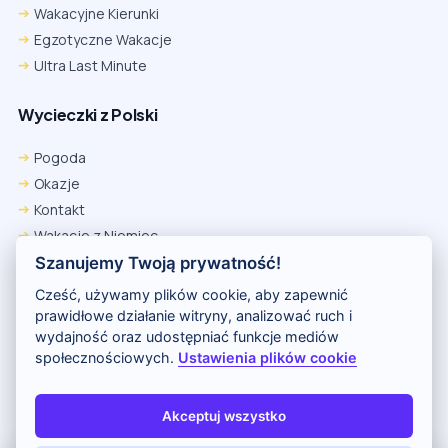
Wakacyjne Kierunki
Egzotyczne Wakacje
Ultra Last Minute
Wycieczki z Polski
Pogoda
Okazje
Kontakt
Wakacje z Niemiec
Polityka Prywatności
Szanujemy Twoją prywatność!
Wakacje w Egipcie
Cześć, używamy plików cookie, aby zapewnić
Rankingi hoteli
prawidłowe działanie witryny, analizować ruch i
wydajność oraz udostępniać funkcje mediów
społecznościowych.
Ustawienia plików cookie
Partnerem serwisu jest portal Wakacje.pl
O nas
Kontakt i reklama
Polityka prywatności
Akceptuj wszystko
Copyright (c) 2026 Odkryj Wakacje