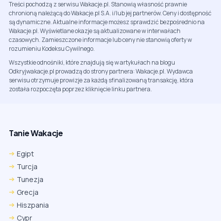
Treści pochodzą z serwisu Wakacje.pl. Stanowią własność prawnie
chronioną należącą do Wakacje.pl S.A. i/lub jej partnerów. Ceny i dostępność
są dynamiczne. Aktualne informacje możesz sprawdzić bezpośrednio na
Wakacje.pl. Wyświetlane okazje są aktualizowane w interwałach
czasowych. Zamieszczone informacje lub ceny nie stanowią oferty w
rozumieniu Kodeksu Cywilnego.
Wszystkie odnośniki, które znajdują się w artykułach na blogu
Odkryjwakacje.pl prowadzą do strony partnera: Wakacje.pl. Wydawca
serwisu otrzymuje prowizje za każdą sfinalizowaną transakcję, która
została rozpoczęta poprzez kliknięcie linku partnera.
Tanie Wakacje
Egipt
Turcja
Tunezja
Grecja
Hiszpania
Cypr