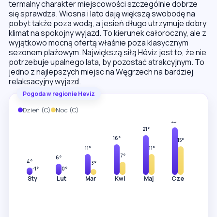
termalny charakter miejscowości szczególnie dobrze
się sprawdza. Wiosna i lato dają większą swobodę na
pobyt także poza wodą, a jesień długo utrzymuje dobry
klimat na spokojny wyjazd. To kierunek całoroczny, ale z
wyjątkowo mocną ofertą właśnie poza klasycznym
sezonem plażowym. Największą siłą Hévíz jest to, że nie
potrzebuje upalnego lata, by pozostać atrakcyjnym. To
jedno z najlepszych miejsc na Węgrzech na bardziej
relaksacyjny wyjazd.
Pogoda w regionie Heviz
Dzień (C)
Noc (C)
28°
25°
21°
17°
16°
15°
11°
11°
7°
6°
4°
3°
-1°
0°
Sty
Lut
Mar
Kwi
Maj
Cze
Lip