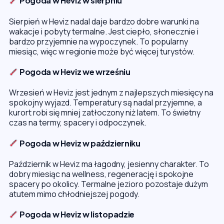
Pogoda w Heviz w sierpniu
Sierpień w Heviz nadal daje bardzo dobre warunki na
wakacje i pobyty termalne. Jest ciepło, słonecznie i
bardzo przyjemnie na wypoczynek. To popularny
miesiąc, więc w regionie może być więcej turystów.
Pogoda w Heviz we wrześniu
Wrzesień w Heviz jest jednym z najlepszych miesięcy na
spokojny wyjazd. Temperatury są nadal przyjemne, a
kurort robi się mniej zatłoczony niż latem. To świetny
czas na termy, spacery i odpoczynek.
Pogoda w Heviz w październiku
Październik w Heviz ma łagodny, jesienny charakter. To
dobry miesiąc na wellness, regenerację i spokojne
spacery po okolicy. Termalne jezioro pozostaje dużym
atutem mimo chłodniejszej pogody.
Pogoda w Heviz w listopadzie