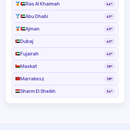
Ras Al Khaimah
44°
Abu Dhabi
43°
Ajman
43°
Dubaj
43°
Fujairah
42°
Maskat
38°
Marrakesz
38°
Sharm El Sheikh
34°