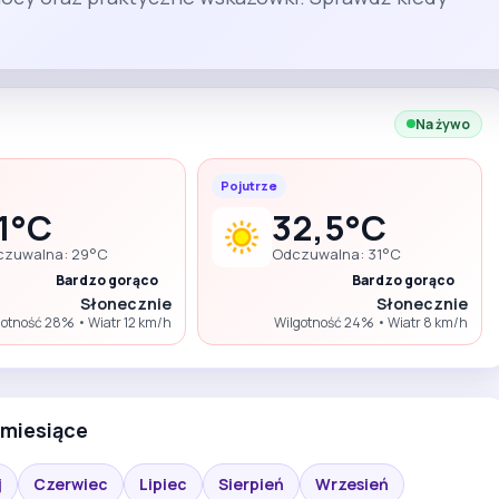
Na żywo
Pojutrze
1°C
32,5°C
czuwalna: 29°C
Odczuwalna: 31°C
Bardzo gorąco
Bardzo gorąco
Słonecznie
Słonecznie
gotność 28% • Wiatr 12 km/h
Wilgotność 24% • Wiatr 8 km/h
 miesiące
j
Czerwiec
Lipiec
Sierpień
Wrzesień