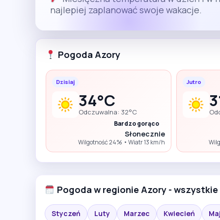
najlepiej zaplanować swoje wakacje.
Pogoda Azory
Dzisiaj
Jutro
34°C
3
Odczuwalna: 32°C
Od
Bardzo gorąco
Słonecznie
Wilgotność 24% • Wiatr 13 km/h
Wil
Pogoda w regionie Azory - wszystkie
Styczeń
Luty
Marzec
Kwiecień
Ma