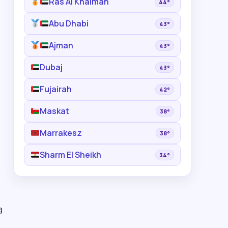
Ras Al Khaimah
44°
Abu Dhabi
43°
Ajman
43°
Dubaj
43°
Fujairah
42°
Maskat
38°
Marrakesz
38°
Sharm El Sheikh
34°
ą