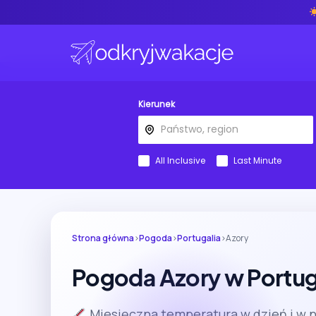
Kierunek
All Inclusive
Last Minute
Strona główna
›
Pogoda
›
Portugalia
›
Azory
Pogoda Azory w Portuga
Miesięczna temperatura w dzień i w 