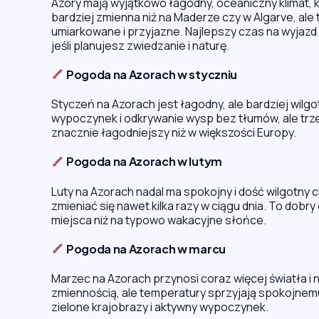
Azory mają wyjątkowo łagodny, oceaniczny klimat, k
bardziej zmienna niż na Maderze czy w Algarve, al
umiarkowane i przyjazne. Najlepszy czas na wyjazd
jeśli planujesz zwiedzanie i naturę.
Pogoda na Azorach w styczniu
Styczeń na Azorach jest łagodny, ale bardziej wilgo
wypoczynek i odkrywanie wysp bez tłumów, ale trze
znacznie łagodniejszy niż w większości Europy.
Pogoda na Azorach w lutym
Luty na Azorach nadal ma spokojny i dość wilgotny
zmieniać się nawet kilka razy w ciągu dnia. To dobry 
miejsca niż na typowo wakacyjne słońce.
Pogoda na Azorach w marcu
Marzec na Azorach przynosi coraz więcej światła i n
zmiennością, ale temperatury sprzyjają spokojnemu
zielone krajobrazy i aktywny wypoczynek.