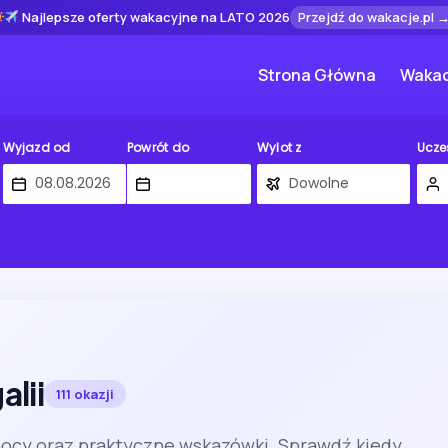
Najlepsze oferty wakacyjne na LATO 2026
Przejdź do wakacje.pl 
Strona Główna
Wakac
Wyjazd od
Powrót do
Wylot z
Ucze
lii
111 okazji
nocy oraz praktyczne wskazówki. Sprawdź kiedy