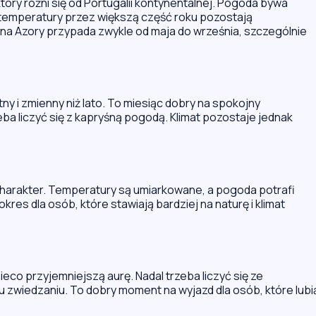
tóry różni się od Portugalii kontynentalnej. Pogoda bywa
e temperatury przez większą część roku pozostają
 na Azory przypada zwykle od maja do września, szczególnie
tny i zmienny niż lato. To miesiąc dobry na spokojny
ba liczyć się z kapryśną pogodą. Klimat pozostaje jednak
 charakter. Temperatury są umiarkowane, a pogoda potrafi
okres dla osób, które stawiają bardziej na naturę i klimat
ieco przyjemniejszą aurę. Nadal trzeba liczyć się ze
 zwiedzaniu. To dobry moment na wyjazd dla osób, które lubi