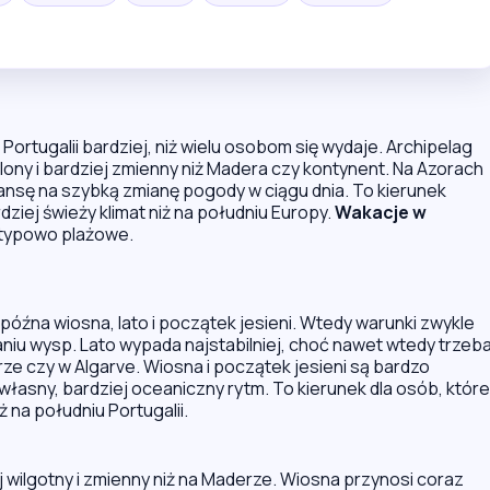
 Portugalii bardziej, niż wielu osobom się wydaje. Archipelag
ielony i bardziej zmienny niż Madera czy kontynent. Na Azorach
szansę na szybką zmianę pogody w ciągu dnia. To kierunek
rdziej świeży klimat niż na południu Europy.
Wakacje w
 typowo plażowe.
późna wiosna, lato i początek jesieni. Wtedy warunki zwykle
waniu wysp. Lato wypada najstabilniej, choć nawet wtedy trzeb
rze czy w Algarve. Wiosna i początek jesieni są bardzo
własny, bardziej oceaniczny rytm. To kierunek dla osób, które
 na południu Portugalii.
j wilgotny i zmienny niż na Maderze. Wiosna przynosi coraz