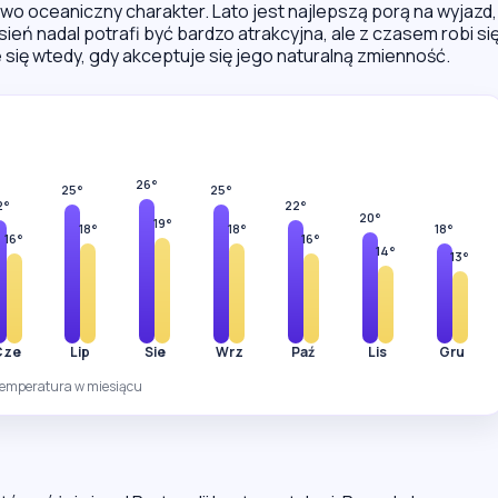
wo oceaniczny charakter. Lato jest najlepszą porą na wyjazd,
ień nadal potrafi być bardzo atrakcyjna, ale z czasem robi si
je się wtedy, gdy akceptuje się jego naturalną zmienność.
26°
25°
25°
2°
22°
20°
19°
18°
18°
18°
16°
16°
14°
13°
Cze
Lip
Sie
Wrz
Paź
Lis
Gru
temperatura w miesiącu