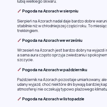
lubią wielkiego skwaru.
Pogoda na Azorach w sierpniu
Sierpień na Azorach nadal daje bardzo dobre warunki
stabilnie niż w chłodniejszej części roku. To miesi
trekkingiem.
Pogoda na Azorach we wrześniu
Wrzesień na Azorach jest bardzo dobry na wyjazd 
a sama aura często sprzyja zwiedzaniu i spokojne
szczycie.
Pogoda na Azorach w październiku
Październik na Azorach pozostaje umiarkowany, ale 
udany wyjazd, choć niektóre dni bywają bardziej kap
atmosferę i nie oczekują typowo plażowego klimatu
Pogoda na Azorach w listopadzie