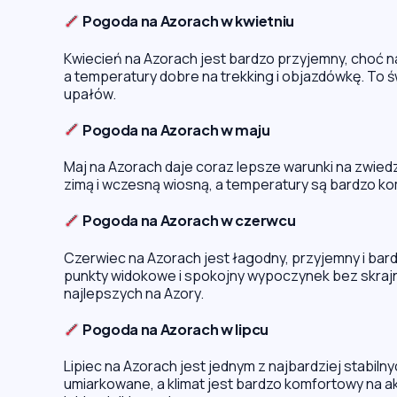
Pogoda na Azorach w kwietniu
Kwiecień na Azorach jest bardzo przyjemny, choć n
a temperatury dobre na trekking i objazdówkę. To ś
upałów.
Pogoda na Azorach w maju
Maj na Azorach daje coraz lepsze warunki na zwied
zimą i wczesną wiosną, a temperatury są bardzo ko
Pogoda na Azorach w czerwcu
Czerwiec na Azorach jest łagodny, przyjemny i bard
punkty widokowe i spokojny wypoczynek bez skrajn
najlepszych na Azory.
Pogoda na Azorach w lipcu
Lipiec na Azorach jest jednym z najbardziej stabi
umiarkowane, a klimat jest bardzo komfortowy na ak