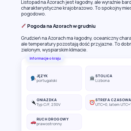
Listopad na Azorach jest łagodny, ale wyraźnie bardz
charakterystyczne krajobrazowo. To spokojny miesi
pogodowo.
Pogoda na Azorach w grudniu
Grudzień na Azorach ma łagodny, oceaniczny charakt
ale temperatury pozostają dość przyjazne. To dob
zielonym, wyspiarskim klimacie.
Informacje o kraju
JĘZYK
STOLICA
portugalski
Lizbona
GNIAZDKA
STREFA CZASOW
Typ C/F, 230V
UTC+0, latem UTC+
RUCH DROGOWY
prawostronny