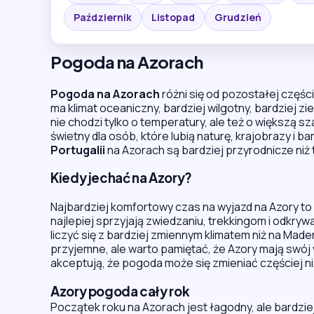
Październik
Listopad
Grudzień
Pogoda na Azorach
Pogoda na Azorach
różni się od pozostałej części
ma klimat oceaniczny, bardziej wilgotny, bardziej z
nie chodzi tylko o temperatury, ale też o większą 
świetny dla osób, które lubią naturę, krajobrazy i ba
Portugalii
na Azorach są bardziej przyrodnicze niż
Kiedy jechać na Azory?
Najbardziej komfortowy czas na wyjazd na Azory to 
najlepiej sprzyjają zwiedzaniu, trekkingom i odkry
liczyć się z bardziej zmiennym klimatem niż na Made
przyjemne, ale warto pamiętać, że Azory mają swój 
akceptują, że pogoda może się zmieniać częściej niż
Azory pogoda cały rok
Początek roku na Azorach jest łagodny, ale bardzie