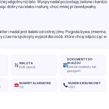
iej wilgotny niż lato. Wyspy nadal pozostają zielone i bardzo
ąc dobry na relaks i naturę, choć mniej przewidywalny
er i nadal jest daleki od ostrej zimy. Pogoda bywa zmienna,
ry czas na spokojny wyjazd dla osób, które chcą odpocząć w
DOKUMENTY DO
WJAZDU
WALUTA
Dowód osobisty lub
EUR (euro)
paszport
A
NUMERY ALARMOWE
NUMER KIERUNKOWY
1
112
+351