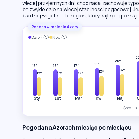
więcej przyjemnych dni, choć nadal zachowuje typo
bo zwykle daje najwięcej stabilności pogodowej. Jes
bardziej wilgotno. To region, który najlepiej pozna
Pogoda w regionie Azory
Dzień (C)
Noc (C)
2
20°
18°
17°
17°
17°
14°
13°
12°
12°
12°
Sty
Lut
Mar
Kwi
Maj
Średnia 
Pogoda na Azorach miesiąc po miesiącu