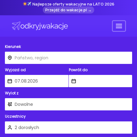
Najlepsze oferty wakacyjne na LATO 2026
Przejdź do wakacje.pl →
Menu
Kierunek
Wyjazd od
Powrót do
Wylot z
Uczestnicy