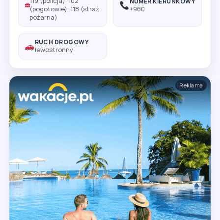
119 (policja), 102
NUMER KIERUNKOWY
(pogotowie), 118 (straż
+960
pożarna)
RUCH DROGOWY
lewostronny
Reklama