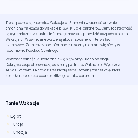
Treści pochodzą z serwisu Wakacje.pl. Stanowią własność prawnie
chronioną należącą do Wakacje.pl S.A. i/lub jej partnerów. Ceny i dostępność
są dynamiczne. Aktualne informacje możesz sprawdzić bezpośrednio na
Wakacje.pl. Wyświetlane okazje są aktualizowane w interwałach
czasowych. Zamieszczone informacje lub ceny nie stanowią oferty w
rozumieniu Kodeksu Cywilnego.
Wszystkie odnośniki, które znajdują się w artykułach na blogu
Odkryjwakacje.pl prowadzą do strony partnera: Wakacje.pl. Wydawca
serwisu otrzymuje prowizje za każdą sfinalizowaną transakcję, która
została rozpoczęta poprzez kliknięcie linku partnera.
Tanie Wakacje
Egipt
Turcja
Tunezja