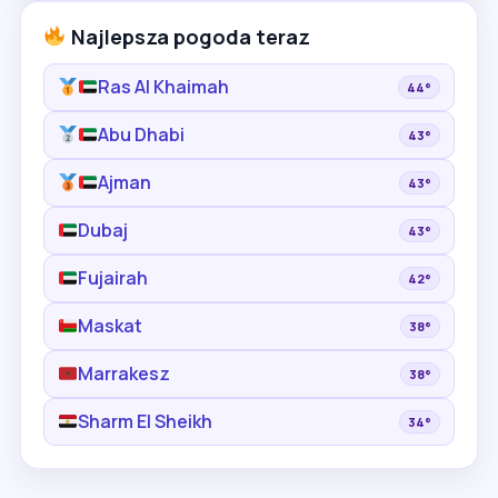
Najlepsza pogoda teraz
Ras Al Khaimah
44°
Abu Dhabi
43°
Ajman
43°
Dubaj
43°
Fujairah
42°
Maskat
38°
Marrakesz
38°
Sharm El Sheikh
34°