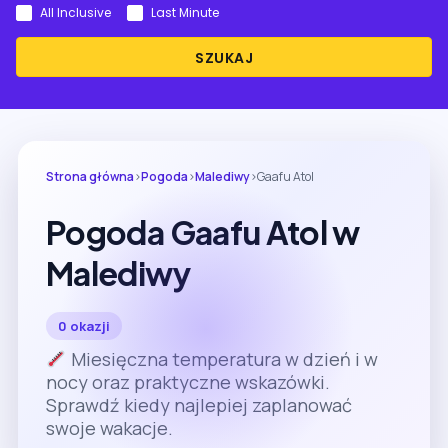
All Inclusive
Last Minute
SZUKAJ
Strona główna
›
Pogoda
›
Malediwy
›
Gaafu Atol
Pogoda Gaafu Atol w
Malediwy
0 okazji
Miesięczna temperatura w dzień i w
nocy oraz praktyczne wskazówki.
Sprawdź kiedy najlepiej zaplanować
swoje wakacje.