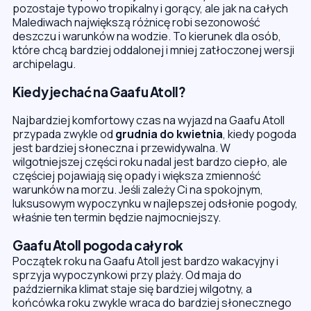
pozostaje typowo tropikalny i gorący, ale jak na całych
Malediwach największą różnicę robi sezonowość
deszczu i warunków na wodzie. To kierunek dla osób,
które chcą bardziej oddalonej i mniej zatłoczonej wersji
archipelagu.
Kiedy jechać na Gaafu Atoll?
Najbardziej komfortowy czas na wyjazd na Gaafu Atoll
przypada zwykle od
grudnia do kwietnia
, kiedy pogoda
jest bardziej słoneczna i przewidywalna. W
wilgotniejszej części roku nadal jest bardzo ciepło, ale
częściej pojawiają się opady i większa zmienność
warunków na morzu. Jeśli zależy Ci na spokojnym,
luksusowym wypoczynku w najlepszej odsłonie pogody,
właśnie ten termin będzie najmocniejszy.
Gaafu Atoll pogoda cały rok
Początek roku na Gaafu Atoll jest bardzo wakacyjny i
sprzyja wypoczynkowi przy plaży. Od maja do
października klimat staje się bardziej wilgotny, a
końcówka roku zwykle wraca do bardziej słonecznego