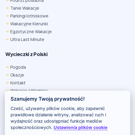
Podróż poślubna
Tanie Wakacje
Parkingi lotniskowe
Wakacyjne Kierunki
Egzotyczne Wakacje
Ultra Last Minute
Wycieczki z Polski
Pogoda
Okazje
Kontakt
Wakacje z Niemiec
Polityka Prywatności
Szanujemy Twoją prywatność!
Wakacje w Egipcie
Cześć, używamy plików cookie, aby zapewnić
Rankingi hoteli
prawidłowe działanie witryny, analizować ruch i
wydajność oraz udostępniać funkcje mediów
społecznościowych.
Ustawienia plików cookie