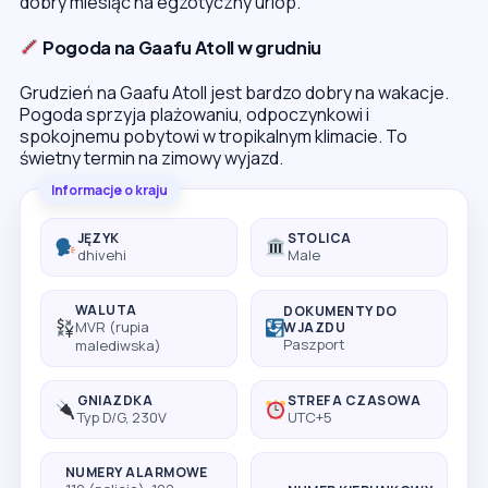
dobry miesiąc na egzotyczny urlop.
Pogoda na Gaafu Atoll w grudniu
Grudzień na Gaafu Atoll jest bardzo dobry na wakacje.
Pogoda sprzyja plażowaniu, odpoczynkowi i
spokojnemu pobytowi w tropikalnym klimacie. To
świetny termin na zimowy wyjazd.
Informacje o kraju
JĘZYK
STOLICA
dhivehi
Male
WALUTA
DOKUMENTY DO
MVR (rupia
WJAZDU
Paszport
malediwska)
GNIAZDKA
STREFA CZASOWA
Typ D/G, 230V
UTC+5
NUMERY ALARMOWE