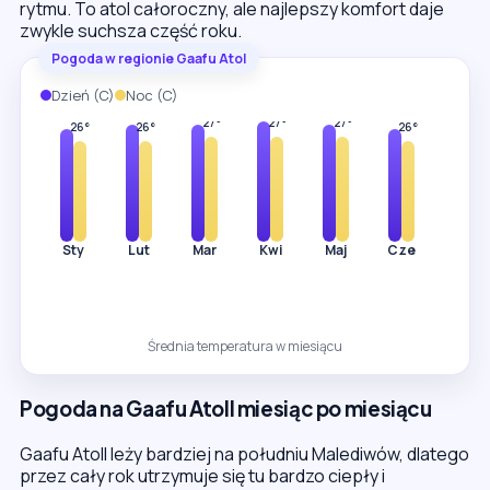
rytmu. To atol całoroczny, ale najlepszy komfort daje
zwykle suchsza część roku.
Pogoda w regionie Gaafu Atol
Dzień (C)
Noc (C)
31°
30°
30°
30°
29°
29°
29°
27°
27°
27°
26°
26°
26°
26°
Sty
Lut
Mar
Kwi
Maj
Cze
Lip
Średnia temperatura w miesiącu
Pogoda na Gaafu Atoll miesiąc po miesiącu
Gaafu Atoll leży bardziej na południu Malediwów, dlatego
przez cały rok utrzymuje się tu bardzo ciepły i