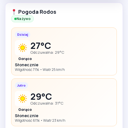
Pogoda Rodos
Na żywo
Dzisiaj
27°C
Odczuwalna: 29°C
Gorąco
Słonecznie
Wilgotność 71% • Wiatr 25 km/h
Jutro
29°C
Odczuwalna: 31°C
Gorąco
Słonecznie
Wilgotność 61% • Wiatr 23 km/h