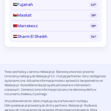
Fujairah
42°
Maskat
38°
Marrakesz
38°
Sharm El Sheikh
34°
Treści pochodzą z serwisu Wakacje.pl. Stanowią własność prawnie
chronioną należącą do Wakacje.pl S.A. i/lub jej partnerów. Ceny i dostępność
są dynamiczne. Aktualne informacje możesz sprawdzić bezpośrednio na
Wakacje.pl. Wyświetlane okazje są aktualizowane w interwałach
czasowych. Zamieszczone informacje lub ceny nie stanowią oferty w
rozumieniu Kodeksu Cywilnego.
Wszystkie odnośniki, które znajdują się w artykułach na blogu
Odkryjwakacje.pl prowadzą do strony partnera: Wakacje.pl. Wydawca
serwisu otrzymuje prowizje za każdą sfinalizowaną transakcję, która