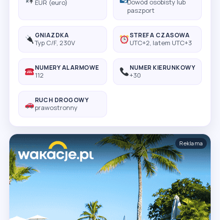
Dowód osobisty lub
EUR (euro)
paszport
GNIAZDKA
STREFA CZASOWA
Typ C/F, 230V
UTC+2, latem UTC+3
NUMERY ALARMOWE
NUMER KIERUNKOWY
112
+30
RUCH DROGOWY
prawostronny
Reklama