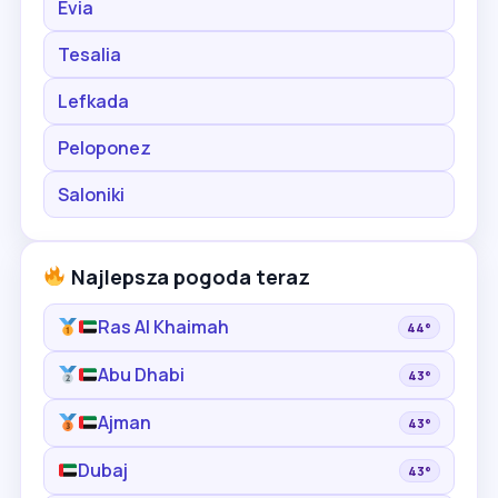
Evia
Tesalia
Lefkada
Peloponez
Saloniki
Najlepsza pogoda teraz
Ras Al Khaimah
44°
Abu Dhabi
43°
Ajman
43°
Dubaj
43°