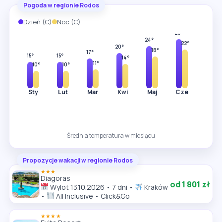
Pogoda w regionie Rodos
Dzień (C)
Noc (C)
31°
28°
24°
24°
22°
20°
18°
17°
15°
15°
14°
11°
10°
10°
Sty
Lut
Mar
Kwi
Maj
Cze
Lip
Średnia temperatura w miesiącu
Propozycje wakacji w regionie Rodos
★★★
Diagoras
od 1 801 zł
Wylot 13.10.2026 • 7 dni •
Kraków
•
All Inclusive • Click&Go
★★★★