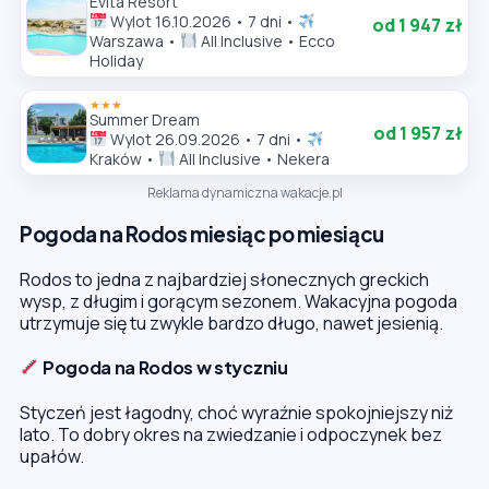
Evita Resort
Wylot 16.10.2026 • 7 dni •
od 1 947 zł
Warszawa •
All Inclusive • Ecco
Holiday
★★★
Summer Dream
od 1 957 zł
Wylot 26.09.2026 • 7 dni •
Kraków •
All Inclusive • Nekera
Reklama dynamiczna wakacje.pl
Pogoda na Rodos miesiąc po miesiącu
Rodos to jedna z najbardziej słonecznych greckich
wysp, z długim i gorącym sezonem. Wakacyjna pogoda
utrzymuje się tu zwykle bardzo długo, nawet jesienią.
Pogoda na Rodos w styczniu
Styczeń jest łagodny, choć wyraźnie spokojniejszy niż
lato. To dobry okres na zwiedzanie i odpoczynek bez
upałów.