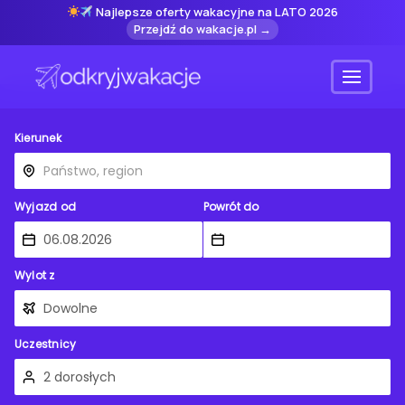
Najlepsze oferty wakacyjne na LATO 2026
Przejdź do wakacje.pl →
Menu
Kierunek
Wyjazd od
Powrót do
Wylot z
Uczestnicy