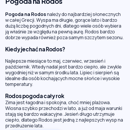
Pogoda na Rodos
Pogoda na Rodos
należy do najbardziej słonecznych
w całej Grecji. Wyspa ma długie, gorące lato i bardzo
dużą liczbę pogodnych dni, dlatego wiele osób wybiera
ją właśnie ze względu na pewną aurę. Rodos bardzo
dobrze wypada również poza samym szczytem sezonu.
Kiedy jechać na Rodos?
Najlepsze miesiące to maj, czerwiec, wrzesień i
październik. Wtedy nadal jest bardzo ciepło, ale zwykle
wygodniej niż w samym środku lata. Lipiec i sierpień są
idealne dla osób kochających mocne słońce i wysokie
temperatury.
Rodos pogoda cały rok
Zima jest łagodna i spokojna, choć mniej plażowa.
Wiosna szybko przechodzi w lato, a już od maja warunki
stają się bardzo wakacyjne. Jesień długo utrzymuje
ciepło, dlatego Rodos jest jedną z najlepszych wysp na
przedłużenie lata.