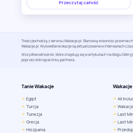
Przeczytaj całość
Treści pochodzą z serwisu Wakacje.pl. Stanowią własność prawnie ch
Wakacje.pl. Wyświetlane okazje są aktualizowane w interwałach cza
Wszystkie odnośniki, które znajdują się w artykułach na blogu Odkry
poprzez kliknięcie linku partnera.
Tanie Wakacje
Wakacje A
Egipt
All Inclu
Turcja
Wakacje
Tunezja
Last Mi
Grecja
Last Mi
Hiszpania
Przeds