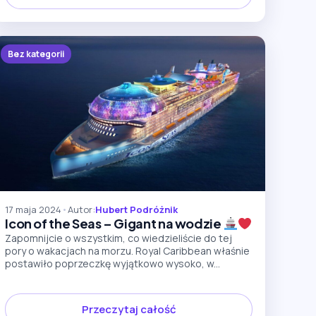
Bez kategorii
17 maja 2024
•
Autor:
Hubert Podróżnik
Icon of the Seas – Gigant na wodzie
Zapomnijcie o wszystkim, co wiedzieliście do tej
pory o wakacjach na morzu. Royal Caribbean właśnie
postawiło poprzeczkę wyjątkowo wysoko, w...
Przeczytaj całość