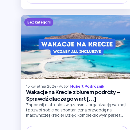
Bez kategorii
15 kwietnia 2024
•
Autor:
Hubert Podróżnik
Wakacje na Krecie z biurem podróży –
Sprawdź dlaczego wart [...]
Zapomnij o stresie związanym z organizacją wakacji
i pozwól sobie na spontaniczną przygodę na
malowniczej Krecie! Dzięki kompleksowym pakiet...