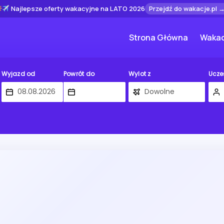
Najlepsze oferty wakacyjne na LATO 2026
Przejdź do wakacje.pl 
Strona Główna
Wakac
Wyjazd od
Powrót do
Wylot z
Ucze