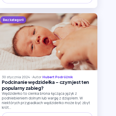
Bez kategorii
30 stycznia 2024
•
Autor:
Hubert Podróżnik
Podcinanie wędzidełka – czym jest ten
popularny zabieg?
Wędzidełko to cienka błona łącząca język z
podniebieniem dolnym lub wargę z dziąsłem. W
niektórych przypadkach wędzidełko może być zbyt
krót...