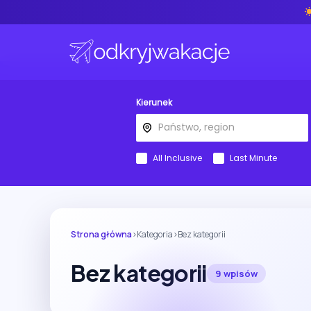
Kierunek
All Inclusive
Last Minute
Strona główna
›
Kategoria
›
Bez kategorii
Bez kategorii
9 wpisów