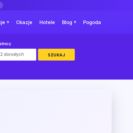
→
je
Okazje
Hotele
Blog
Pogoda
stnicy
SZUKAJ