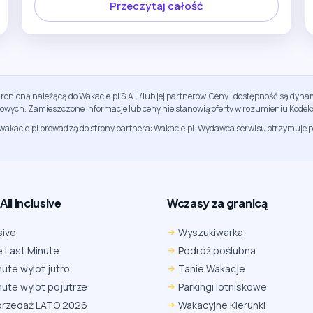
Przeczytaj całość
ronioną należącą do Wakacje.pl S.A. i/lub jej partnerów. Ceny i dostępność są dy
sowych. Zamieszczone informacje lub ceny nie stanowią oferty w rozumieniu Kodek
jwakacje.pl prowadzą do strony partnera: Wakacje.pl. Wydawca serwisu otrzymuje p
ll Inclusive
Wczasy za granicą
sive
Wyszukiwarka
 Last Minute
Podróż poślubna
nute wylot jutro
Tanie Wakacje
nute wylot pojutrze
Parkingi lotniskowe
przedaż LATO 2026
Wakacyjne Kierunki