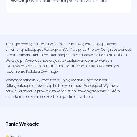
Wakacje w Albanii i nocleg w apartamentach.
Treści pochodzą z serwisu Wakacje.pl. Stanowią własność prawnie
chronioną należącą do Wakacje.pl S.A. i/lub jej partnerów. Ceny i dostępność
są dynamiczne. Aktualne informacje możesz sprawdzić bezpośrednio na
Wakacje.pl. Wyświetlane okazje są aktualizowane w interwałach
czasowych. Zamieszczone informacje lub ceny nie stanowią oferty w
rozumieniu Kodeksu Cywilnego.
Wszystkie odnośniki, które znajdują się w artykułach na blogu
Odkryjwakacje.pl prowadzą do strony partnera: Wakacje.pl. Wydawca
serwisu otrzymuje prowizje za każdą sfinalizowaną transakcję, która
została rozpoczęta poprzez kliknięcie linku partnera.
Tanie Wakacje
Egipt