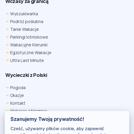
Wczasy za granicą
Wyszukiwarka
Podróż poślubna
Tanie Wakacje
Parkingi lotniskowe
Wakacyjne Kierunki
Egzotyczne Wakacje
Ultra Last Minute
Wycieczki z Polski
Pogoda
Okazje
Kontakt
Wakacje z Niemiec
Polityka Prywatności
Szanujemy Twoją prywatność!
Wakacje w Egipcie
Cześć, używamy plików cookie, aby zapewnić