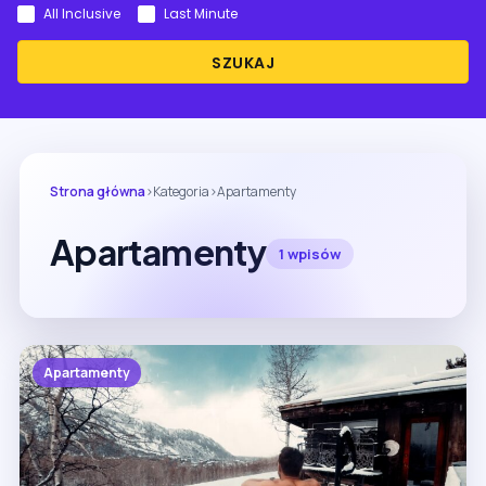
All Inclusive
Last Minute
SZUKAJ
Strona główna
›
Kategoria
›
Apartamenty
Apartamenty
1 wpisów
Apartamenty