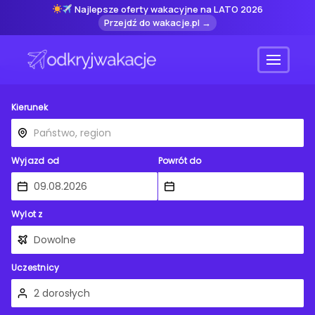
Najlepsze oferty wakacyjne na LATO 2026
Przejdź do wakacje.pl →
Menu
Kierunek
Wyjazd od
Powrót do
Wylot z
Uczestnicy