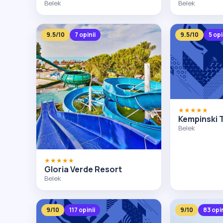
Belek
Belek
9.5/10
7 opinii
9.5/10
5 opi
★★★★★
Kempinski 
Belek
★★★★★
Gloria Verde Resort
Belek
9/10
117 opinii
9/10
83 opin