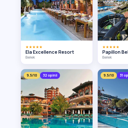
★★★★★
★★★★★
Ela Excellence Resort
Papillon Bel
Belek
Belek
9.5/10
32 opinii
9.5/10
31 op