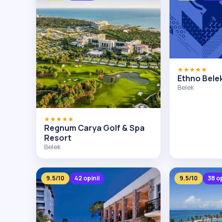
★★★★★
Ethno Bele
Belek
★★★★★
Regnum Carya Golf & Spa
Resort
Belek
9.5/10
42 opinii
9.5/10
38 op