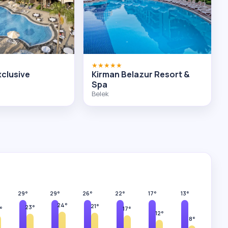
★★★★★
clusive
Kirman Belazur Resort &
Spa
Belek
29°
29°
26°
22°
17°
13°
24°
21°
23°
17°
°
12°
8°