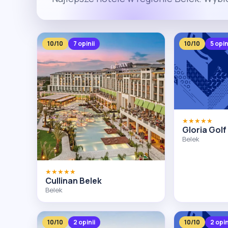
10/10
7 opinii
10/10
5 opin
★★★★★
Gloria Golf
Belek
★★★★★
Cullinan Belek
Belek
10/10
2 opinii
10/10
2 opin