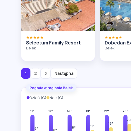
★★★★★
★★★★★
Selectum Family Resort
Dobedan Ex
Belek
Belek
1
2
3
Następna
Pogoda w regionie Belek
Dzień (C)
Noc (C)
11°
12°
14°
18°
22°
26°
20
15°
11°
8°
6°
6°