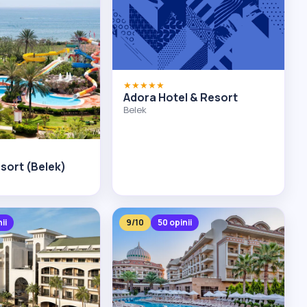
★★★★★
Adora Hotel & Resort
Belek
sort (Belek)
ii
9/10
50 opinii