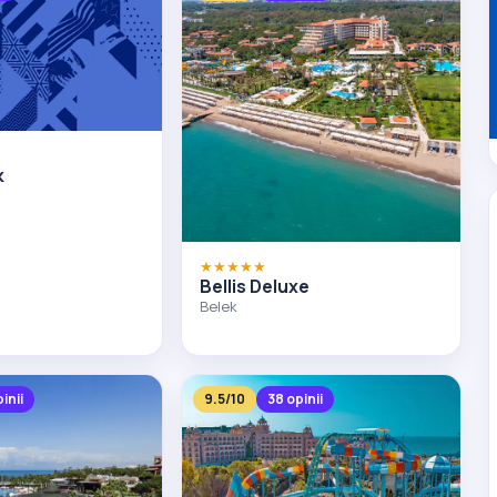
k
★★★★★
Bellis Deluxe
Belek
inii
9.5/10
38 opinii