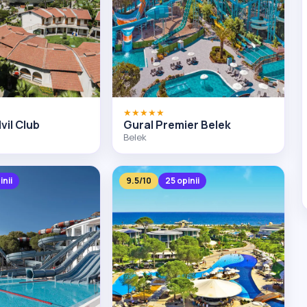
★★★★★
vil Club
Gural Premier Belek
Belek
inii
9.5/10
25 opinii