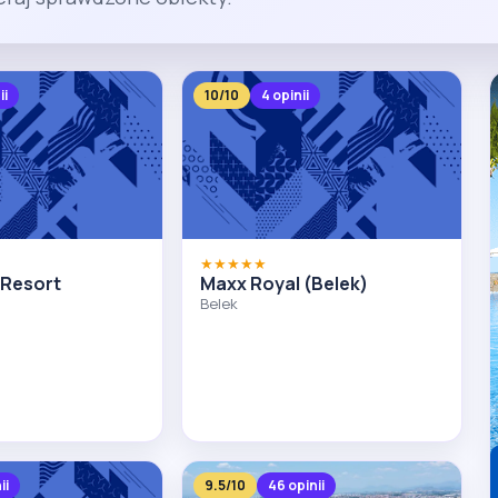
ii
10/10
4 opinii
★★★★★
 Resort
Maxx Royal (Belek)
Belek
ii
9.5/10
46 opinii