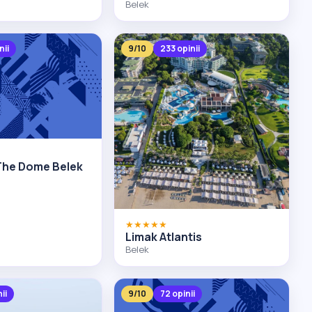
Belek
nii
9/10
233 opinii
The Dome Belek
★★★★★
Limak Atlantis
Belek
ii
9/10
72 opinii