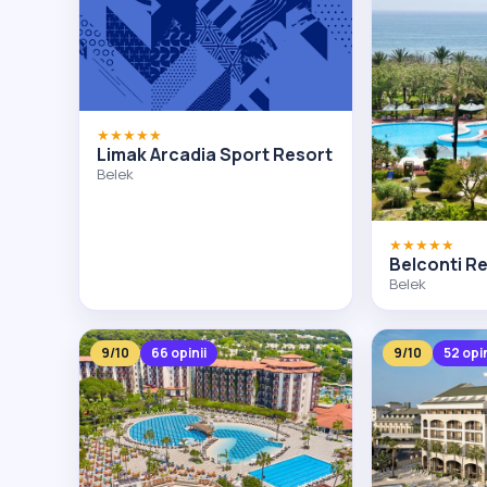
★★★★★
Limak Arcadia Sport Resort
Belek
★★★★★
Belconti Re
Belek
9/10
66 opinii
9/10
52 opin