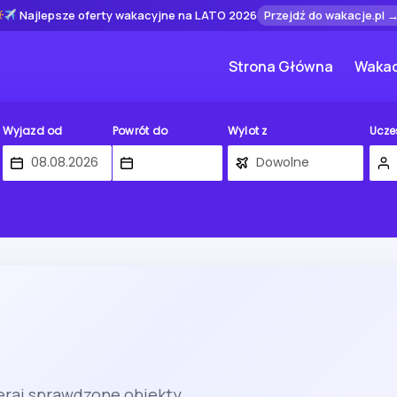
Najlepsze oferty wakacyjne na LATO 2026
Przejdź do wakacje.pl 
Strona Główna
Wakac
Wyjazd od
Powrót do
Wylot z
Ucze
eraj sprawdzone obiekty.