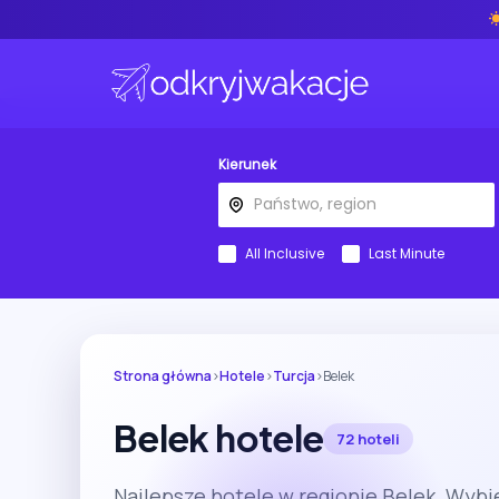
Kierunek
All Inclusive
Last Minute
Strona główna
›
Hotele
›
Turcja
›
Belek
Belek hotele
72 hoteli
Najlepsze hotele w regionie Belek. Wybi