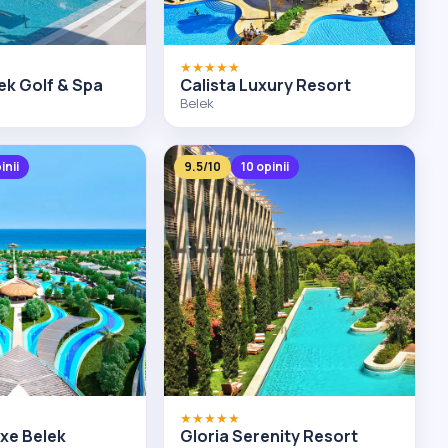
★★★★★
ek Golf & Spa
Calista Luxury Resort
Belek
inii
9.5/10
10 opinii
★★★★★
xe Belek
Gloria Serenity Resort