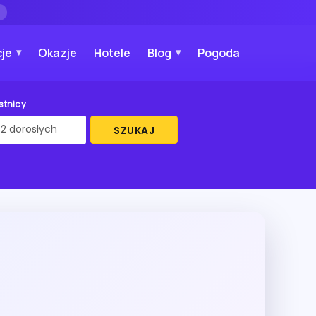
→
je
Okazje
Hotele
Blog
Pogoda
stnicy
SZUKAJ