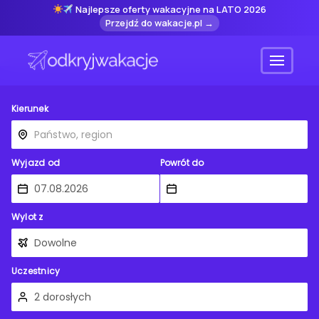
Najlepsze oferty wakacyjne na LATO 2026
Przejdź do wakacje.pl →
Menu
Kierunek
Wyjazd od
Powrót do
Wylot z
Uczestnicy