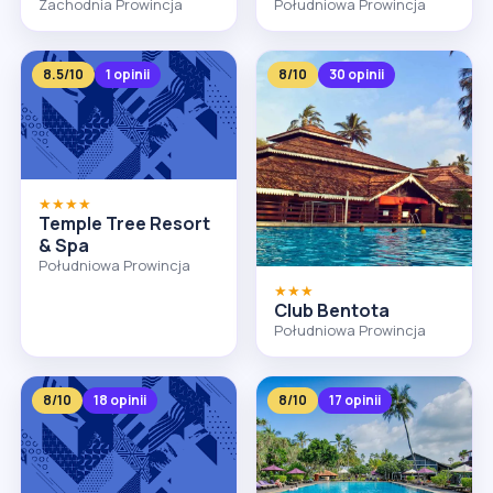
Zachodnia Prowincja
Południowa Prowincja
8.5/10
1 opinii
8/10
30 opinii
★★★★
Temple Tree Resort
& Spa
Południowa Prowincja
★★★
Club Bentota
Południowa Prowincja
8/10
18 opinii
8/10
17 opinii