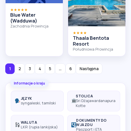
★★★★★
Blue Water
(Wadduwa)
Zachodnia Prowincja
★★★★
Thaala Bentota
Resort
Południowa Prowincja
1
2
3
4
5
…
6
Następna
Informacje o kraju
STOLICA
JĘZYK
Sri Dźajawardanapura
syngaleski, tamilski
Kotte
DOKUMENTY DO
WALUTA
WJAZDU
LKR (rupia lankijska)
Paszport i ETA