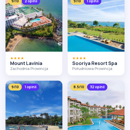
9/10
2 opinii
9/10
1 opinii
★★★★
★★★★
Mount Lavinia
Sooriya Resort Spa
Zachodnia Prowincja
Południowa Prowincja
9/10
1 opinii
8.5/10
32 opinii