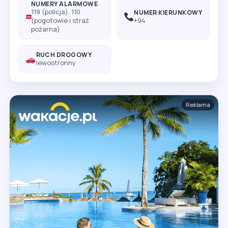
NUMERY ALARMOWE
119 (policja), 110
NUMER KIERUNKOWY
(pogotowie i straż
+94
pożarna)
RUCH DROGOWY
lewostronny
Reklama