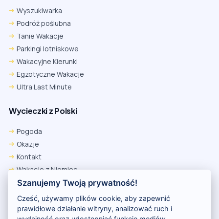
Wyszukiwarka
Podróż poślubna
Tanie Wakacje
Parkingi lotniskowe
Wakacyjne Kierunki
Egzotyczne Wakacje
Ultra Last Minute
Wycieczki z Polski
Chrome
Safari iOS
Safari macOS
Edge
Pogoda
Firefox
Inna
Okazje
Ustawienia → Prywatność i bezpieczeństwo → Pliki cookie innych
Kontakt
firm → ustaw „Zezwalaj”.
Na czas rezerwacji nie blokuj cookies i śledzenia dla tej witryny.
Wakacje z Niemiec
Na czas rezerwacji nie korzystaj z trybu incognito.
Polityka Prywatności
Szanujemy Twoją prywatność!
Wakacje w Egipcie
Cześć, używamy plików cookie, aby zapewnić
Rankingi hoteli
prawidłowe działanie witryny, analizować ruch i
wydajność oraz udostępniać funkcje mediów