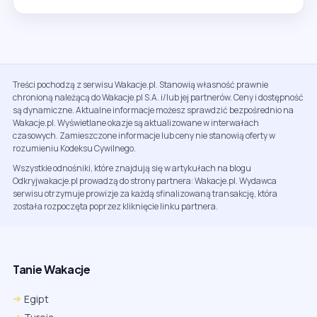
Treści pochodzą z serwisu Wakacje.pl. Stanowią własność prawnie
chronioną należącą do Wakacje.pl S.A. i/lub jej partnerów. Ceny i dostępność
są dynamiczne. Aktualne informacje możesz sprawdzić bezpośrednio na
Wakacje.pl. Wyświetlane okazje są aktualizowane w interwałach
czasowych. Zamieszczone informacje lub ceny nie stanowią oferty w
rozumieniu Kodeksu Cywilnego.
Wszystkie odnośniki, które znajdują się w artykułach na blogu
Odkryjwakacje.pl prowadzą do strony partnera: Wakacje.pl. Wydawca
serwisu otrzymuje prowizje za każdą sfinalizowaną transakcję, która
została rozpoczęta poprzez kliknięcie linku partnera.
Tanie Wakacje
Egipt