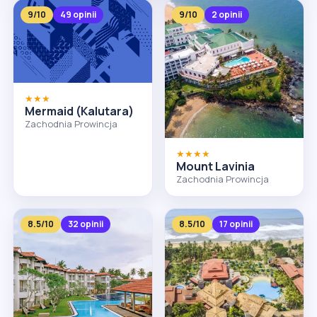
9/10
49 opinii
9/10
2 opinii
★★★
Mermaid (Kalutara)
Zachodnia Prowincja
★★★★
Mount Lavinia
Zachodnia Prowincja
8.5/10
32 opinii
8.5/10
17 opinii