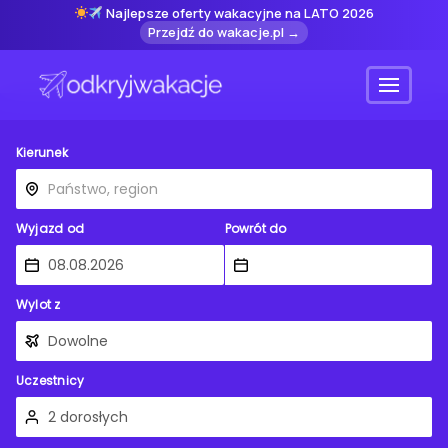
Najlepsze oferty wakacyjne na LATO 2026
Przejdź do wakacje.pl →
Menu
Kierunek
Wyjazd od
Powrót do
Wylot z
Uczestnicy