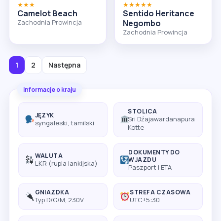
★★★
★★★★★
Camelot Beach
Sentido Heritance
Zachodnia Prowincja
Negombo
Zachodnia Prowincja
1
2
Następna
Informacje o kraju
STOLICA
JĘZYK
Sri Dźajawardanapura
syngaleski, tamilski
Kotte
DOKUMENTY DO
WALUTA
WJAZDU
LKR (rupia lankijska)
Paszport i ETA
GNIAZDKA
STREFA CZASOWA
Typ D/G/M, 230V
UTC+5:30