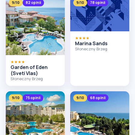
9/10
82 opinii
9/10
78 opinii
★★★★
Marina Sands
Słoneczny Brzeg
★★★★
Garden of Eden
(Sveti Vlas)
Słoneczny Brzeg
9/10
75 opinii
9/10
68 opinii