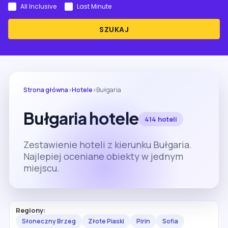
All Inclusive
Last Minute
SZUKAJ
Strona główna
›
Hotele
›
Bułgaria
Bułgaria hotele
414 hoteli
Zestawienie hoteli z kierunku Bułgaria.
Najlepiej oceniane obiekty w jednym
miejscu.
Regiony:
Słoneczny Brzeg
Złote Piaski
Pirin
Sofia