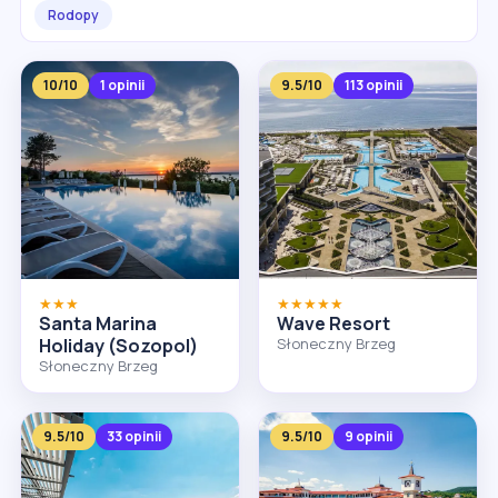
Rodopy
10/10
1 opinii
9.5/10
113 opinii
★★★
★★★★★
Santa Marina
Wave Resort
Holiday (Sozopol)
Słoneczny Brzeg
Słoneczny Brzeg
9.5/10
33 opinii
9.5/10
9 opinii