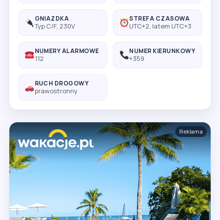
GNIAZDKA
STREFA CZASOWA
Typ C/F, 230V
UTC+2, latem UTC+3
NUMERY ALARMOWE
NUMER KIERUNKOWY
112
+359
RUCH DROGOWY
prawostronny
Reklama