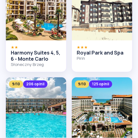
★★
★★★
Harmony Suites 4, 5,
Royal Park and Spa
6 - Monte Carlo
Pirin
Słoneczny Brzeg
9/10
206 opinii
9/10
125 opinii