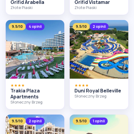
Grifid Arabella
Grifid Vistamar
Złote Piaski
Złote Piaski
9.5/10
4 opinii
9.5/10
2 opinii
★★★★
★★★★
Trakia Plaza
Duni Royal Belleville
Apartments
Słoneczny Brzeg
Słoneczny Brzeg
9.5/10
2 opinii
9.5/10
1 opinii