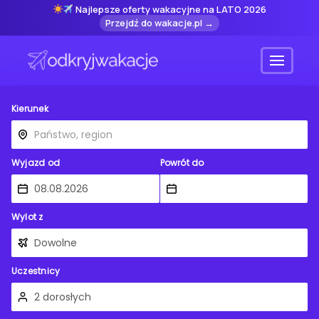
Najlepsze oferty wakacyjne na LATO 2026
Przejdź do wakacje.pl →
Menu
Kierunek
Wyjazd od
Powrót do
Wylot z
Uczestnicy