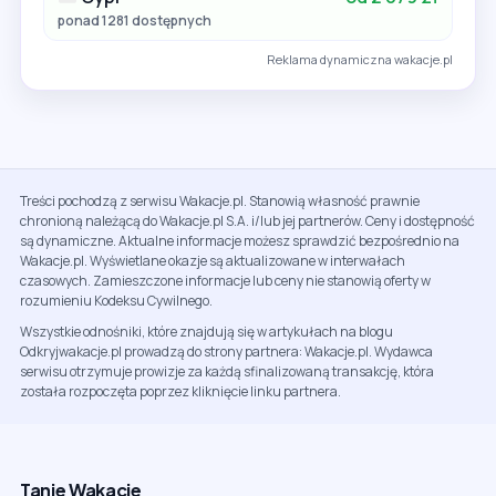
ponad 1281 dostępnych
Reklama dynamiczna wakacje.pl
Treści pochodzą z serwisu Wakacje.pl. Stanowią własność prawnie
chronioną należącą do Wakacje.pl S.A. i/lub jej partnerów. Ceny i dostępność
są dynamiczne. Aktualne informacje możesz sprawdzić bezpośrednio na
Wakacje.pl. Wyświetlane okazje są aktualizowane w interwałach
czasowych. Zamieszczone informacje lub ceny nie stanowią oferty w
rozumieniu Kodeksu Cywilnego.
Wszystkie odnośniki, które znajdują się w artykułach na blogu
Odkryjwakacje.pl prowadzą do strony partnera: Wakacje.pl. Wydawca
serwisu otrzymuje prowizje za każdą sfinalizowaną transakcję, która
została rozpoczęta poprzez kliknięcie linku partnera.
Tanie Wakacje