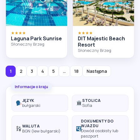
★★★★
★★★★
Laguna Park Sunrise
DIT Majestic Beach
Słoneczny Brzeg
Resort
Słoneczny Brzeg
1
2
3
4
5
…
18
Następna
Informacje o kraju
JĘZYK
STOLICA
bułgarski
Sofia
DOKUMENTY DO
WJAZDU
WALUTA
Dowód osobisty lub
BGN (lew bułgarski)
paszport