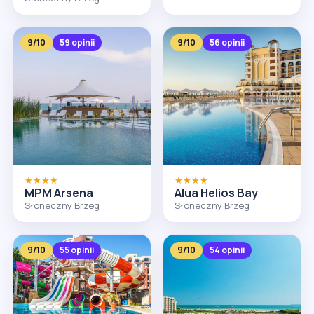
9/10
59 opinii
9/10
56 opinii
★★★★
★★★★
MPM Arsena
Alua Helios Bay
Słoneczny Brzeg
Słoneczny Brzeg
9/10
55 opinii
9/10
54 opinii