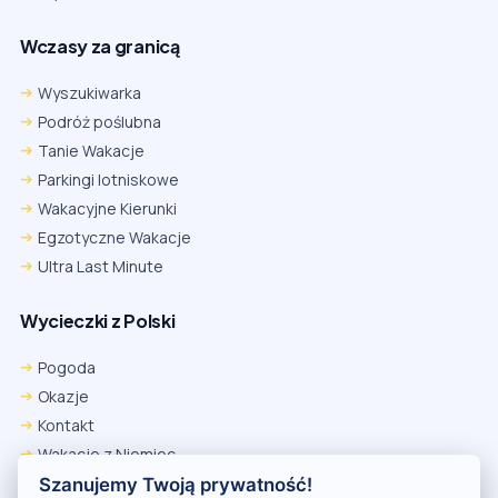
Wczasy za granicą
Wyszukiwarka
Podróż poślubna
Tanie Wakacje
Parkingi lotniskowe
Wakacyjne Kierunki
Egzotyczne Wakacje
Ultra Last Minute
Wycieczki z Polski
Chrome
Safari iOS
Safari macOS
Edge
Pogoda
Firefox
Inna
Okazje
Ustawienia → Prywatność i bezpieczeństwo → Pliki cookie innych
Kontakt
firm → ustaw „Zezwalaj”.
Na czas rezerwacji nie blokuj cookies i śledzenia dla tej witryny.
Wakacje z Niemiec
Na czas rezerwacji nie korzystaj z trybu incognito.
Polityka Prywatności
Szanujemy Twoją prywatność!