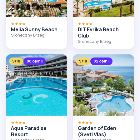
★★★★
★★★★
Melia Sunny Beach
DIT Evrika Beach
Słoneczny Brzeg
Club
Słoneczny Brzeg
9/10
88 opinii
9/10
82 opinii
★★★★
★★★★
Aqua Paradise
Garden of Eden
Resort
(Sveti Vlas)
Słoneczny Brzeg
Słoneczny Brzeg