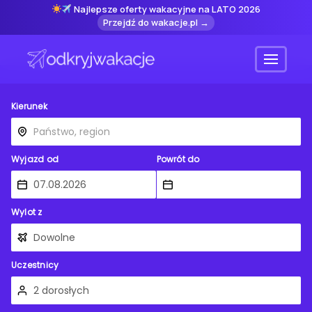
Najlepsze oferty wakacyjne na LATO 2026
Przejdź do wakacje.pl →
Menu
Kierunek
Wyjazd od
Powrót do
Wylot z
Uczestnicy