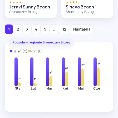
★★★★
★★★★
Jeravi Sunny Beach
Sineva Beach
Słoneczny Brzeg
Słoneczny Brzeg
1
2
3
4
5
…
12
Następna
Pogoda w regionie Słoneczny Brzeg
Dzień (C)
Noc (C)
7°
8°
11°
16°
21°
26°
29°
20°
17°
13°
8°
4°
1°
1°
Sty
Lut
Mar
Kwi
Maj
Cze
Lip