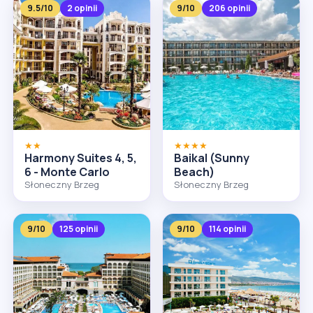
9.5/10
2 opinii
9/10
206 opinii
★★
★★★★
Harmony Suites 4, 5,
Baikal (Sunny
6 - Monte Carlo
Beach)
Słoneczny Brzeg
Słoneczny Brzeg
9/10
125 opinii
9/10
114 opinii