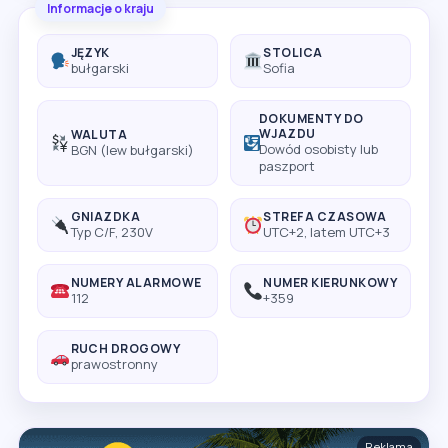
Informacje o kraju
JĘZYK
STOLICA
bułgarski
Sofia
DOKUMENTY DO
WJAZDU
WALUTA
Dowód osobisty lub
BGN (lew bułgarski)
paszport
GNIAZDKA
STREFA CZASOWA
Typ C/F, 230V
UTC+2, latem UTC+3
NUMERY ALARMOWE
NUMER KIERUNKOWY
112
+359
RUCH DROGOWY
prawostronny
Reklama