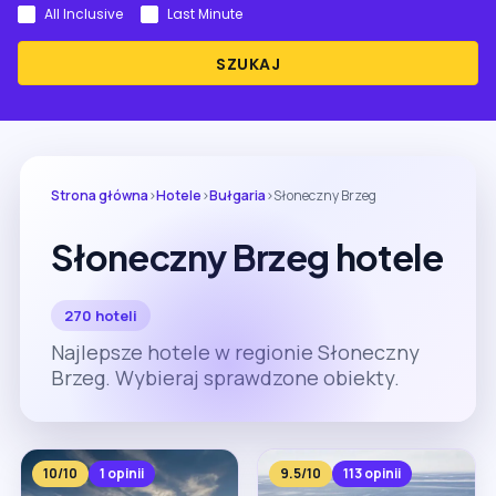
All Inclusive
Last Minute
SZUKAJ
Strona główna
›
Hotele
›
Bułgaria
›
Słoneczny Brzeg
Słoneczny Brzeg hotele
270 hoteli
Najlepsze hotele w regionie Słoneczny
Brzeg. Wybieraj sprawdzone obiekty.
10/10
1 opinii
9.5/10
113 opinii