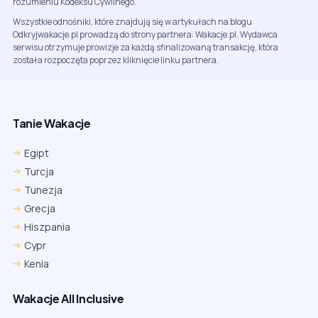
rozumieniu Kodeksu Cywilnego.
Wszystkie odnośniki, które znajdują się w artykułach na blogu
Odkryjwakacje.pl prowadzą do strony partnera: Wakacje.pl. Wydawca
serwisu otrzymuje prowizje za każdą sfinalizowaną transakcję, która
została rozpoczęta poprzez kliknięcie linku partnera.
Tanie Wakacje
Egipt
Turcja
Tunezja
Grecja
Hiszpania
Cypr
Kenia
Wakacje All Inclusive