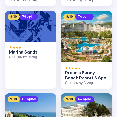
9/10
78 opinii
9/10
74 opinii
★★★★
Marina Sands
Słoneczny Brzeg
★★★★★
Dreams Sunny
Beach Resort & Spa
Słoneczny Brzeg
9/10
68 opinii
9/10
64 opinii