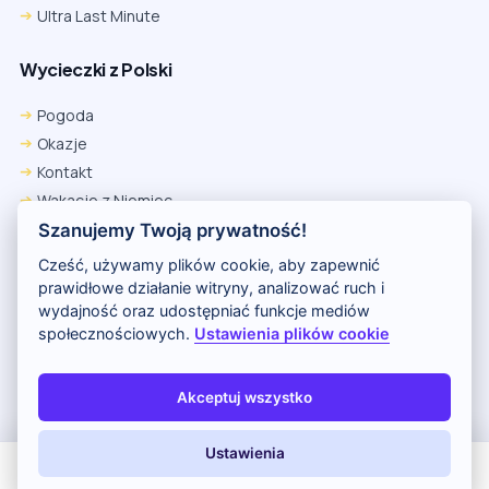
Ultra Last Minute
Wycieczki z Polski
Pogoda
Okazje
Kontakt
Wakacje z Niemiec
Polityka Prywatności
Szanujemy Twoją prywatność!
Wakacje w Egipcie
Cześć, używamy plików cookie, aby zapewnić
Rankingi hoteli
prawidłowe działanie witryny, analizować ruch i
wydajność oraz udostępniać funkcje mediów
społecznościowych.
Ustawienia plików cookie
Partnerem serwisu jest portal Wakacje.pl
O nas
Kontakt i reklama
Polityka prywatności
Akceptuj wszystko
Copyright (c) 2026 Odkryj Wakacje
Ustawienia