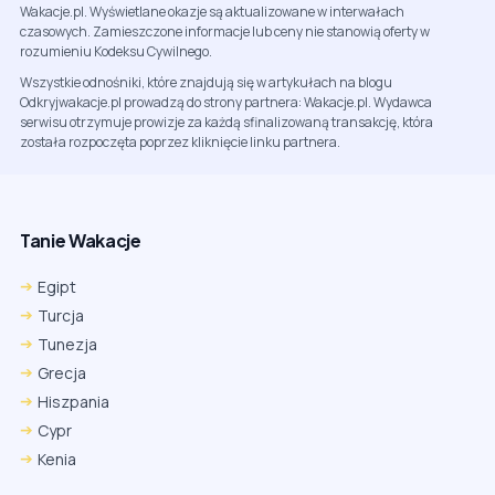
Wakacje.pl. Wyświetlane okazje są aktualizowane w interwałach
czasowych. Zamieszczone informacje lub ceny nie stanowią oferty w
rozumieniu Kodeksu Cywilnego.
Wszystkie odnośniki, które znajdują się w artykułach na blogu
Odkryjwakacje.pl prowadzą do strony partnera: Wakacje.pl. Wydawca
serwisu otrzymuje prowizje za każdą sfinalizowaną transakcję, która
została rozpoczęta poprzez kliknięcie linku partnera.
Tanie Wakacje
Egipt
Turcja
Tunezja
Grecja
Hiszpania
Cypr
Kenia