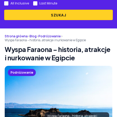
All Inclusive
Last Minute
SZUKAJ
Strona główna
›
Blog
›
Podróżowanie
›
Wyspa Faraona – historia, atrakcje i nurkowanie w Egipcie
Wyspa Faraona – historia, atrakcje
i nurkowanie w Egipcie
Podróżowanie
Wyspa Faraona – historia, atrakcje i