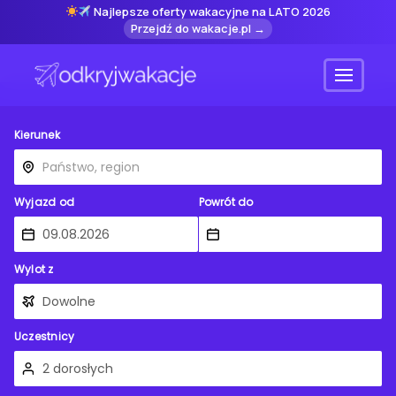
Najlepsze oferty wakacyjne na LATO 2026
Przejdź do wakacje.pl →
Menu
Kierunek
Wyjazd od
Powrót do
Wylot z
Uczestnicy