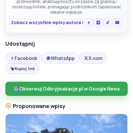
przewodniki, analizuję koszty wczasów za granicą i
recenzuję hotele, pomagając podróżnikom zaplanować
idealne wakacje.
Zobacz wszystkie wpisy autora
Udostępnij
Facebook
WhatsApp
X.com
Kopiuj link
Obserwuj Odkryjwakacje.pl w Google News
Proponowane wpisy