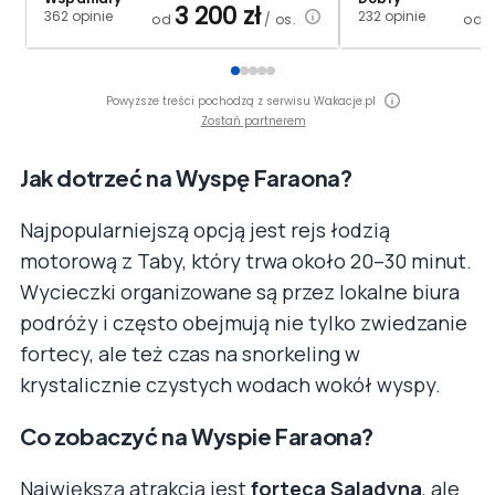
3 200
zł
362 opinie
232 opinie
od
/ os.
od
Powyższe treści pochodzą z serwisu Wakacje.pl
Zostań partnerem
Jak dotrzeć na Wyspę Faraona?
Najpopularniejszą opcją jest rejs łodzią
motorową z Taby, który trwa około 20–30 minut.
Wycieczki organizowane są przez lokalne biura
podróży i często obejmują nie tylko zwiedzanie
fortecy, ale też czas na snorkeling w
krystalicznie czystych wodach wokół wyspy.
Co zobaczyć na Wyspie Faraona?
Największą atrakcją jest
forteca Saladyna
, ale