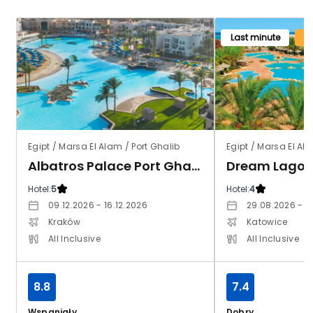
Last minute
Egipt / Marsa El Alam / Port Ghalib
Egipt / Marsa El Al
Albatros Palace Port Ghalib (ex. Red Sea The Palace)
Hotel:
5
Hotel:
4
09.12.2026 - 16.12.2026
29.08.2026 - 0
Kraków
Katowice
All Inclusive
All Inclusive
8.8
7.4
Wspaniały
Dobry