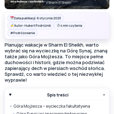
z Sharm El Sheikh
Data publikacji: 6 stycznia 2025
Autor: Hubert Podróżnik
4 min czytania
#
Podróżowanie
Planując wakacje w Sharm El Sheikh, warto
wybrać się na wycieczkę na Górę Synaj, znaną
także jako Góra Mojżesza. To miejsce pełne
duchowości i historii, gdzie można podziwiać
zapierający dech w piersiach wschód słońca.
Sprawdź, co warto wiedzieć o tej niezwykłej
wyprawie!
Spis treści
Góra Mojżesza – wycieczka fakultatywna
Góra Synaj i jej znaczenie historyczne