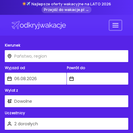
Najlepsze oferty wakacyjne na LATO 2026
Przejdź do wakacje.pl →
Menu
Kierunek
Wyjazd od
Powrót do
Wylot z
Uczestnicy