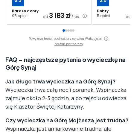
8.3
5.6
Bardzo dobry
Dobry
3 183
zł
95 opinii
5 opinii
od
/ os.
od
Powyższe treści pochodzą z serwisu Wakacje.pl
Zostań partnerem
FAQ – najczęstsze pytania o wycieczkę na
Górę Synaj
Jak długo trwa wycieczka na Górę Synaj?
Wycieczka trwa całą noc i poranek. Wspinaczka
zajmuje około 2-3 godzin, a po zejściu odwiedza
się Klasztor Świętej Katarzyny.
Czy wycieczka na Górę Mojżesza jest trudna?
Wspinaczka jest umiarkowanie trudna, ale