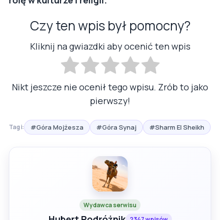
rolę w kulturze i religii.
Czy ten wpis był pomocny?
Kliknij na gwiazdki aby ocenić ten wpis
Nikt jeszcze nie ocenił tego wpisu. Zrób to jako
pierwszy!
#Góra Mojżesza
#Góra Synaj
#Sharm El Sheikh
Tagi:
Wydawca serwisu
Hubert Podróżnik
2347 wpisów