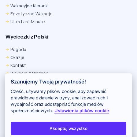
Wakacyjne Kierunki
Egzotyczne Wakacje
Ultra Last Minute
Wycieczki z Polski
Pogoda
Okazje
Kontakt
Wakacje z Niemiec
Polityka Prywatności
Szanujemy Twoją prywatność!
Wakacje w Egipcie
Cześć, używamy plików cookie, aby zapewnić
Rankingi hoteli
prawidłowe działanie witryny, analizować ruch i
wydajność oraz udostępniać funkcje mediów
społecznościowych.
Ustawienia plików cookie
Partnerem serwisu jest portal Wakacje.pl
O nas
Kontakt i reklama
Polityka prywatności
Akceptuj wszystko
Copyright (c) 2026 Odkryj Wakacje