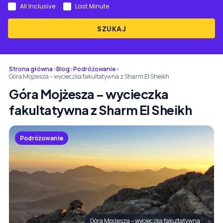
All Inclusive
Last Minute
SZUKAJ
Strona główna
›
Blog
›
Podróżowanie
›
Góra Mojżesza – wycieczka fakultatywna z Sharm El Sheikh
Góra Mojżesza – wycieczka
fakultatywna z Sharm El Sheikh
Podróżowanie
Góra Mojżesza – wycieczka fakultatywna