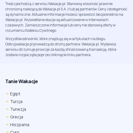
Treści pochodzą z serwisu Wakacje.pl. Stanowią własność prawnie
chronioną należącą do Wakacje.pl S.A. i/lub jej partnerów. Ceny i dostępność
są dynamiczne. Aktualne informacje możesz sprawdzić bezpośrednio na
Wakacje.pl. Wyświetlane okazje są aktualizowane w interwałach
czasowych. Zamieszczone informacje lub ceny nie stanowią oferty w
rozumieniu Kodeksu Cywilnego.
Wszystkie odnośniki, które znajdują się w artykułach na blogu
Odkryjwakacje.pl prowadzą do strony partnera: Wakacje.pl. Wydawca
serwisu otrzymuje prowizje za każdą sfinalizowaną transakcję, która
została rozpoczęta poprzez kliknięcie linku partnera.
Tanie Wakacje
Egipt
Turcja
Tunezja
Grecja
Hiszpania
Cypr