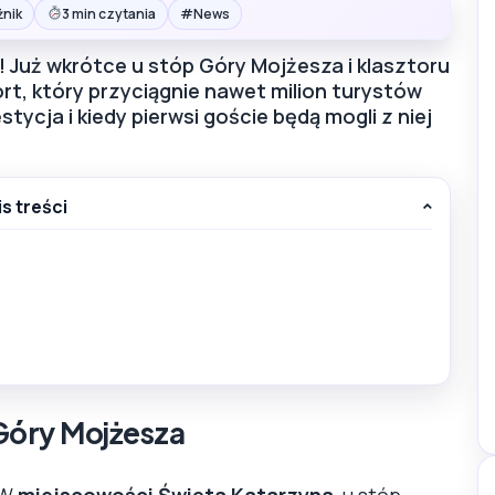
#
żnik
3 min czytania
News
! Już wkrótce u stóp Góry Mojżesza i klasztoru
t, który przyciągnie nawet milion turystów
ycja i kiedy pierwsi goście będą mogli z niej
is treści
Góry Mojżesza
 W
miejscowości Święta Katarzyna
, u stóp