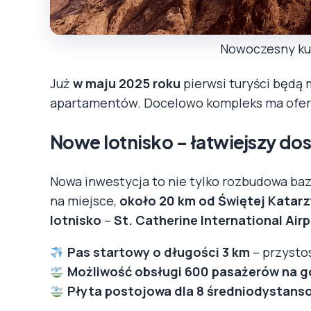
Nowoczesny kur
Już
w maju 2025 roku
pierwsi turyści będą 
apartamentów. Docelowo kompleks ma ofe
Nowe lotnisko – łatwiejszy do
Nowa inwestycja to nie tylko rozbudowa ba
na miejsce,
około 20 km od Świętej Kata
lotnisko
–
St. Catherine International Air
Pas startowy o długości 3 km
– przysto
Możliwość obsługi 600 pasażerów na g
Płyta postojowa dla 8 średniodystan