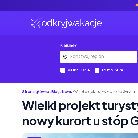
Kierunek
All Inclusive
Last Minute
Strona główna
›
Blog
›
News
›
Wielki projekt turystyczny na Synaju 
Wielki projekt turys
nowy kurort u stóp 