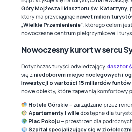
Góry Mojżesza i klasztoru św. Katarzyny
,
który ma przyciągnąć
nawet milion turystó
„Wielkie Przemienienie”
, którego celem jest
nowoczesne centrum pielgrzymkowe i turys
Nowoczesny kurort w sercu Sy
Dotychczas turyści odwiedzający
klasztor 
się z
niedoborem miejsc noclegowych i ogr
inwestycji o wartości 15 miliardów funtów 
nowe obiekty, które zapewnią komfortowy 
Hotele Górskie
– zarządzane przez ren
Apartamenty i wille
dostępne dla turyst
Plac Pokoju
– przestrzeń dla podróżnyc
Szpital specjalizujący się w ziołoleczn