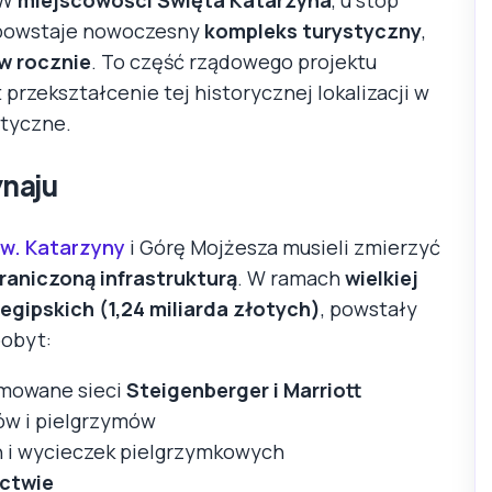
 powstaje nowoczesny
kompleks turystyczny
,
w rocznie
. To część rządowego projektu
 przekształcenie tej historycznej lokalizacji w
tyczne.
naju
św. Katarzyny
i Górę Mojżesza musieli zmierzyć
aniczoną infrastrukturą
. W ramach
wielkiej
egipskich (1,24 miliarda złotych)
, powstały
pobyt:
omowane sieci
Steigenberger i Marriott
ów i pielgrzymów
h i wycieczek pielgrzymkowych
ictwie