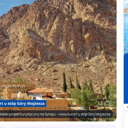
Wielki projekt turystyczny na Synaju – nowy kurort u stóp Góry Mojżesza