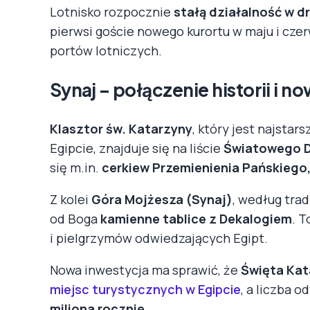
Lotnisko rozpocznie
stałą działalność w d
pierwsi goście nowego kurortu w maju i czer
portów lotniczych.
Synaj – połączenie historii i 
Klasztor św. Katarzyny
, który jest najsta
Egipcie, znajduje się na liście
Światowego 
się m.in.
cerkiew Przemienienia Pańskiego,
Z kolei
Góra Mojżesza (Synaj)
, według trad
od Boga
kamienne tablice z Dekalogiem
. 
i pielgrzymów odwiedzających Egipt.
Nowa inwestycja ma sprawić, że
Święta Kat
miejsc turystycznych w Egipcie
, a liczba 
miliona rocznie
.