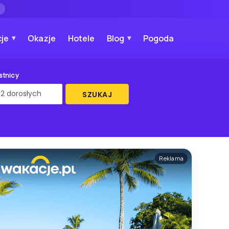
→
je
Okazje
Hotele
Blog
Pogoda
stnicy
SZUKAJ
Reklama