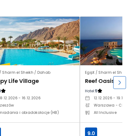
 / Sharm el Sheikh / Dahab
Egipt / Sharm el Sheikh
y Life Village
Reef Oasis Blue Ba
3
Hotel:
5
8.12.2026 - 16.12.2026
12.12.2026 - 19.12.2026
zeszów
Warszawa - Chopin
niadania i obiadokolacje (HB)
All Inclusive
9.0