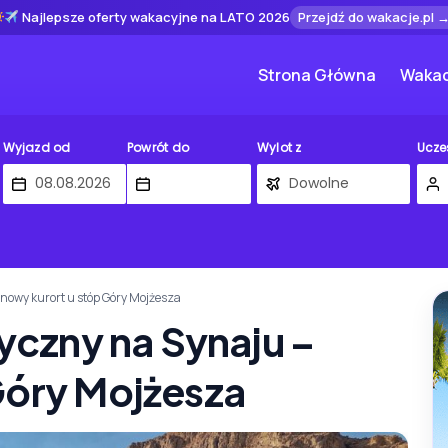
Najlepsze oferty wakacyjne na LATO 2026
Przejdź do wakacje.pl 
Strona Główna
Wakac
Wyjazd od
Powrót do
Wylot z
Ucze
– nowy kurort u stóp Góry Mojżesza
tyczny na Synaju –
Góry Mojżesza