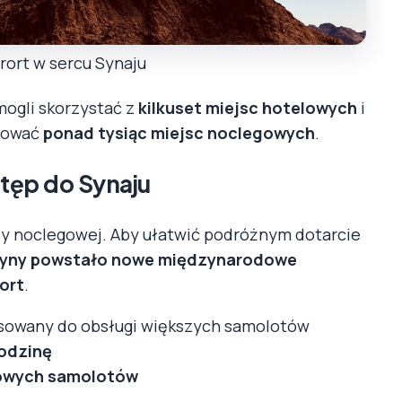
ort w sercu Synaju
mogli skorzystać z
kilkuset miejsc hotelowych
i
rować
ponad tysiąc miejsc noclegowych
.
stęp do Synaju
zy noclegowej. Aby ułatwić podróżnym dotarcie
rzyny powstało nowe międzynarodowe
port
.
sowany do obsługi większych samolotów
odzinę
sowych samolotów