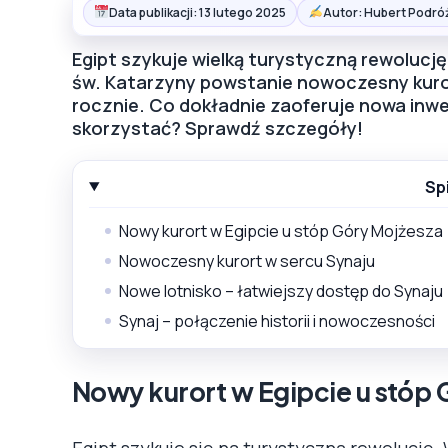
Data publikacji: 13 lutego 2025
Autor: Hubert Podró
Egipt szykuje wielką turystyczną rewolucję
św. Katarzyny powstanie nowoczesny kuror
rocznie. Co dokładnie zaoferuje nowa inwest
skorzystać? Sprawdź szczegóły!
Sp
Nowy kurort w Egipcie u stóp Góry Mojżesza
Nowoczesny kurort w sercu Synaju
Nowe lotnisko – łatwiejszy dostęp do Synaju
Synaj – połączenie historii i nowoczesności
Nowy kurort w Egipcie u stóp 
Egipt szykuje się na turystyczną rewolucję.