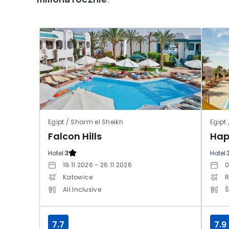
Egipt / Sharm el Sheikh
Egipt
Falcon Hills
Happ
Hotel:
3
Hotel:
19.11.2026 - 26.11.2026
0
Katowice
R
All Inclusive
Ś
7.7
7.9