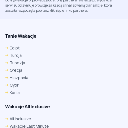
Odkryjwakacje.pl prowadzą do strony partnera: Wakacje.pl. Wydawca
serwisu otrzymuje prowizje za każdą sfinalizowaną transakcję, która
została rozpoczęta poprzez kliknięcie linku partnera.
Tanie Wakacje
Egipt
Turcja
Tunezja
Grecja
Hiszpania
Cypr
Kenia
Wakacje All Inclusive
All Inclusive
Wakacje Last Minute