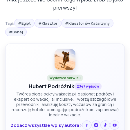
pierwszy!
#Egipt
#Klasztor
#Klasztor św Katarzyny
Tagi:
#Synaj
Wydawca serwisu
Hubert Podróżnik
2347 wpisów
Twórca bloga odkryjwakacje.pl, pasjonat podróży i
ekspert od wakacji all inclusive. Tworzę szczegółowe
przewodniki, analizuję koszty wczasów za granicą i
recenzuję hotele, pomagając podróżnikom zaplanować
idealne wakacje.
Zobacz wszystkie wpisy autora