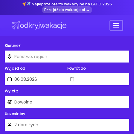
Najlepsze oferty wakacyjne na LATO 2026
Przejdź do wakacje.pl →
Menu
Kierunek
Wyjazd od
Powrót do
Wylot z
Uczestnicy