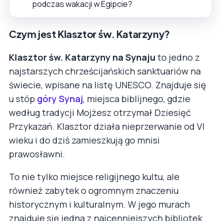
podczas wakacji w Egipcie?
Czym jest Klasztor św. Katarzyny?
Klasztor św. Katarzyny na Synaju
to jedno z
najstarszych chrześcijańskich sanktuariów na
świecie, wpisane na listę UNESCO. Znajduje się
u stóp
góry Synaj
, miejsca biblijnego, gdzie
według tradycji Mojżesz otrzymał Dziesięć
Przykazań. Klasztor działa nieprzerwanie od VI
wieku i do dziś zamieszkują go mnisi
prawosławni.
To nie tylko miejsce religijnego kultu, ale
również zabytek o ogromnym znaczeniu
historycznym i kulturalnym. W jego murach
znajduje się jedna z najcenniejszych bibliotek