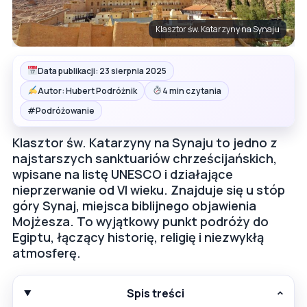
Klasztor św. Katarzyny na Synaju
Data publikacji: 23 sierpnia 2025
Autor: Hubert Podróżnik
4 min czytania
#
Podróżowanie
Klasztor św. Katarzyny na Synaju to jedno z
najstarszych sanktuariów chrześcijańskich,
wpisane na listę UNESCO i działające
nieprzerwanie od VI wieku. Znajduje się u stóp
góry Synaj, miejsca biblijnego objawienia
Mojżesza. To wyjątkowy punkt podróży do
Egiptu, łączący historię, religię i niezwykłą
atmosferę.
Spis treści