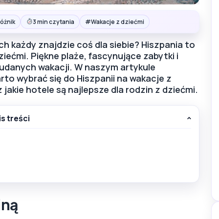
#
óżnik
3 min czytania
Wakacje z dziećmi
h każdy znajdzie coś dla siebie? Hiszpania to
ećmi. Piękne plaże, fascynujące zabytki i
a udanych wakacji. W naszym artykule
to wybrać się do Hiszpanii na wakacje z
jakie hotele są najlepsze dla rodzin z dziećmi.
is treści
iną