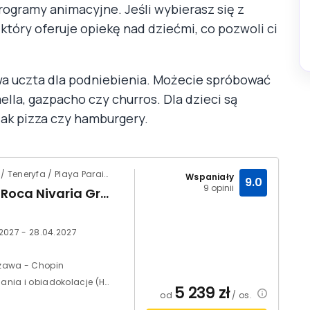
programy animacyjne. Jeśli wybierasz się z
tóry oferuje opiekę nad dziećmi, co pozwoli ci
wa uczta dla podniebienia. Możecie spróbować
ella, gazpacho czy churros. Dla dzieci są
jak pizza czy hamburgery.
Hiszpania / Teneryfa / Playa Paraiso
Wspaniały
9.0
9 opinii
Adrian Roca Nivaria Gran Hotel
.2027 - 28.04.2027
zawa - Chopin
Śniadania i obiadokolacje (HB)
5 239
zł
od
/ os.