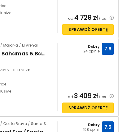
ice
clusive
4 729
zł
od
/ os.
SPRAWDŹ OFERTĘ
/ Majorka / El Arenal
Dobry
7.6
24 opinie
Azuline Bahamas & Bahamas II
2026 - 11.10.2026
ice
clusive
3 409
zł
od
/ os.
SPRAWDŹ OFERTĘ
Hiszpania / Costa Brava / Santa Susanna
Dobry
7.5
198 opinii
HTop Royal Sun (Santa Susanna)