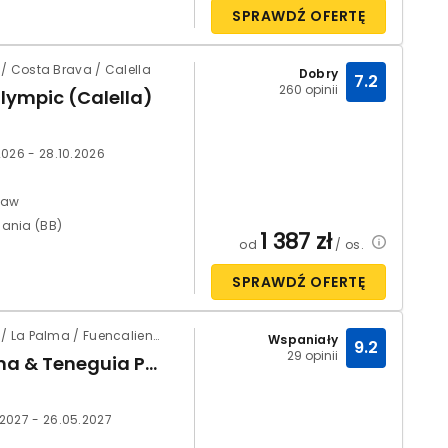
SPRAWDŹ OFERTĘ
/ Costa Brava / Calella
Dobry
7.2
260 opinii
lympic (Calella)
.2026 - 28.10.2026
ław
ania (BB)
1 387
zł
od
/ os.
SPRAWDŹ OFERTĘ
Hiszpania / La Palma / Fuencaliente de la Palma
Wspaniały
9.2
29 opinii
La Palma & Teneguia Princess
.2027 - 26.05.2027