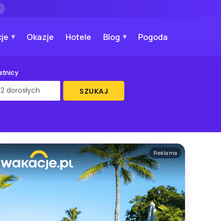
→
je
Okazje
Hotele
Blog
Pogoda
stnicy
SZUKAJ
Reklama