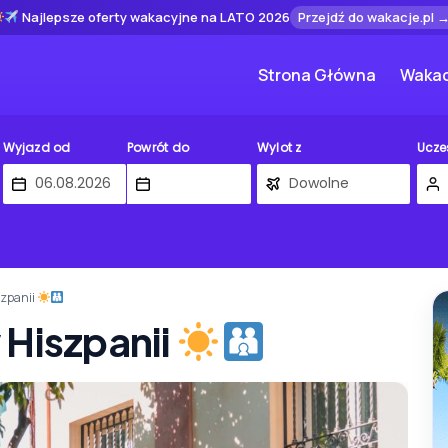
Najlepsze oferty wakacyjne na LATO 2026
Przejdź do wakacje.pl 
Strona Główna
Wakac
Wyjazd od
Powrót do
Wylot z
Ucze
szpanii
 Hiszpanii