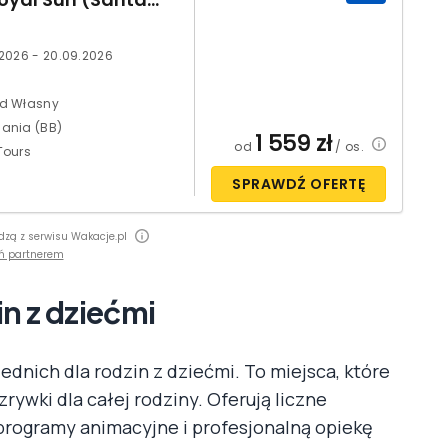
.2026 - 20.09.2026
d Własny
ania (BB)
1 559
zł
od
/ os.
Tours
SPRAWDŹ OFERTĘ
dzą z serwisu Wakacje.pl
ń partnerem
in z dziećmi
ednich dla rodzin z dziećmi. To miejsca, które
zrywki dla całej rodziny. Oferują liczne
 programy animacyjne i profesjonalną opiekę