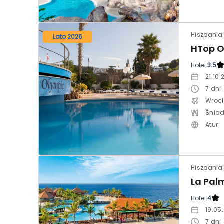
Hiszpania 
Lato 2026
HTop O
Hotel:
3.5
21.10
7
dni
Wroc
Śniad
Atur
Hotel:
4
19.05
7
dni