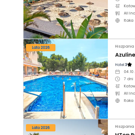
Katow
All In
Itaka
Hiszpania 
Lato 2026
Hotel:
3
04.10.
7
dni
Katow
All In
Itaka
Lato 2026