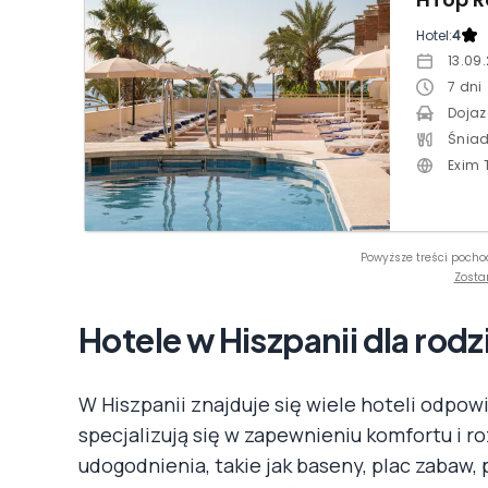
Hotel:
4
13.09
7
dni
Dojaz
Śniad
Exim 
Powyższe treści pocho
Zosta
Hotele w Hiszpanii dla rodz
W Hiszpanii znajduje się wiele hoteli odpowi
specjalizują się w zapewnieniu komfortu i ro
udogodnienia, takie jak baseny, plac zabaw,