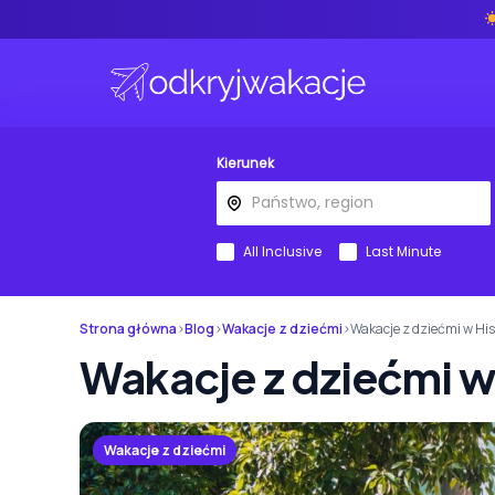
Kierunek
All Inclusive
Last Minute
Strona główna
›
Blog
›
Wakacje z dziećmi
›
Wakacje z dziećmi w Hi
Wakacje z dziećmi w
Wakacje z dziećmi