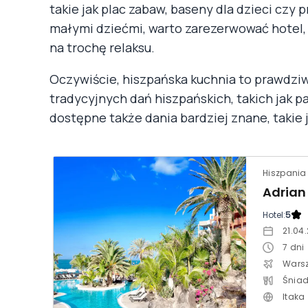
takie jak plac zabaw, baseny dla dzieci czy 
małymi dziećmi, warto zarezerwować hotel, k
na trochę relaksu.
Oczywiście, hiszpańska kuchnia to prawdzi
tradycyjnych dań hiszpańskich, takich jak pa
dostępne także dania bardziej znane, takie 
Hotel:
5
21.04
7
dni
Wars
Itaka