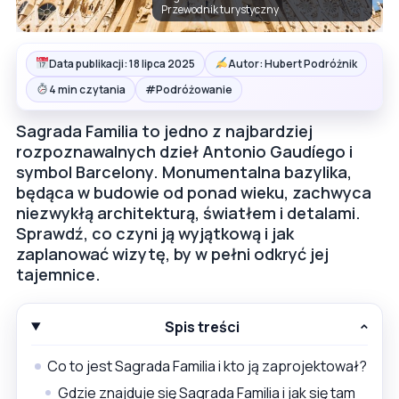
Przewodnik turystyczny
Data publikacji: 18 lipca 2025
Autor: Hubert Podróżnik
#
4 min czytania
Podróżowanie
Sagrada Familia to jedno z najbardziej
rozpoznawalnych dzieł Antonio Gaudíego i
symbol Barcelony. Monumentalna bazylika,
będąca w budowie od ponad wieku, zachwyca
niezwykłą architekturą, światłem i detalami.
Sprawdź, co czyni ją wyjątkową i jak
zaplanować wizytę, by w pełni odkryć jej
tajemnice.
Spis treści
Co to jest Sagrada Familia i kto ją zaprojektował?
Gdzie znajduje się Sagrada Familia i jak się tam