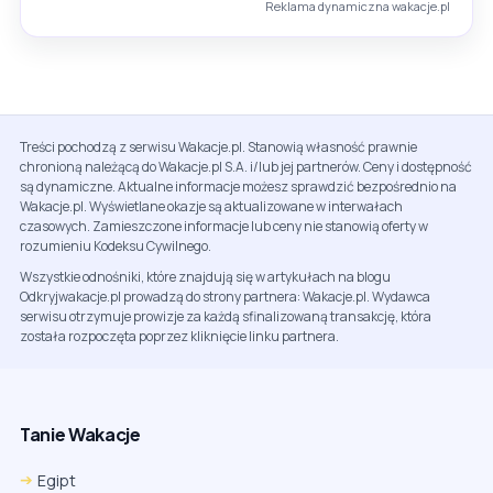
Reklama dynamiczna wakacje.pl
Treści pochodzą z serwisu Wakacje.pl. Stanowią własność prawnie
chronioną należącą do Wakacje.pl S.A. i/lub jej partnerów. Ceny i dostępność
są dynamiczne. Aktualne informacje możesz sprawdzić bezpośrednio na
Wakacje.pl. Wyświetlane okazje są aktualizowane w interwałach
czasowych. Zamieszczone informacje lub ceny nie stanowią oferty w
rozumieniu Kodeksu Cywilnego.
Wszystkie odnośniki, które znajdują się w artykułach na blogu
Odkryjwakacje.pl prowadzą do strony partnera: Wakacje.pl. Wydawca
serwisu otrzymuje prowizje za każdą sfinalizowaną transakcję, która
została rozpoczęta poprzez kliknięcie linku partnera.
Tanie Wakacje
Egipt