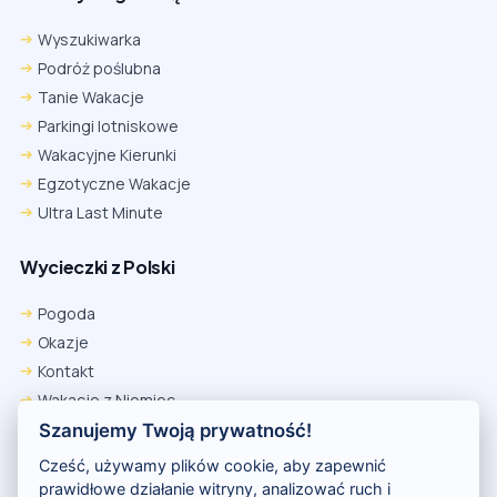
Wyszukiwarka
Podróż poślubna
Tanie Wakacje
Parkingi lotniskowe
Wakacyjne Kierunki
Egzotyczne Wakacje
Ultra Last Minute
Wycieczki z Polski
Pogoda
Okazje
Kontakt
Wakacje z Niemiec
Polityka Prywatności
Szanujemy Twoją prywatność!
Wakacje w Egipcie
Cześć, używamy plików cookie, aby zapewnić
Rankingi hoteli
prawidłowe działanie witryny, analizować ruch i