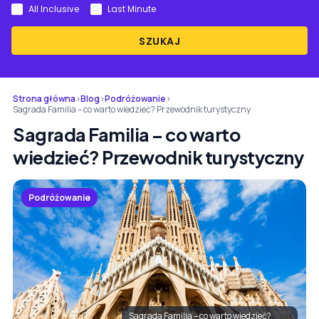
All Inclusive
Last Minute
SZUKAJ
Strona główna
›
Blog
›
Podróżowanie
›
Sagrada Familia – co warto wiedzieć? Przewodnik turystyczny
Sagrada Familia – co warto
wiedzieć? Przewodnik turystyczny
Podróżowanie
Sagrada Familia – co warto wiedzieć?