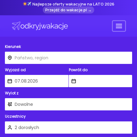
Najlepsze oferty wakacyjne na LATO 2026
Przejdź do wakacje.pl →
Menu
Kierunek
Wyjazd od
Powrót do
Wylot z
Uczestnicy