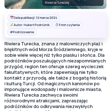
Riwierze Tureckiej
Data publikacji: 12 marca 2024
Autor: Hubert Podróżnik
3 min czytania
#
Podróżowanie
Riwiera Turecka, znana z malowniczych plaż i
błękitnych wód Morza Śródziemnego, kryje w
sobie wiele więcej niż tylko piasku i słońca. Dla
podróżników poszukujących niezapomnianych
przygód, region ten oferuje szereg wycieczek
fakultatywnych, które zapewniają nie tylko
kontakt z przyrodą, ale także z bogatą historią
i kulturą Turcji. Od magicznych kanionów po
imponujące wodospady i malownicze miasta,
Riwiera Turecka zachwyca swoimi
różnorodnymi atrakcjami, zapraszając
podróżników do odkrywania niezwykłych