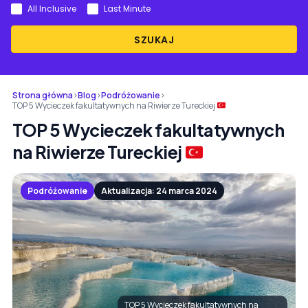
All Inclusive
Last Minute
SZUKAJ
Strona główna
›
Blog
›
Podróżowanie
›
TOP 5 Wycieczek fakultatywnych na Riwierze Tureckiej
TOP 5 Wycieczek fakultatywnych
na Riwierze Tureckiej
Podróżowanie
Aktualizacja: 24 marca 2024
TOP 5 Wycieczek fakultatywnych na