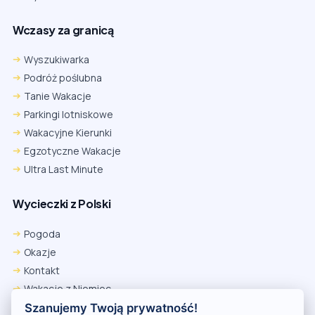
Wczasy za granicą
Wyszukiwarka
Podróż poślubna
Tanie Wakacje
Parkingi lotniskowe
Wakacyjne Kierunki
Egzotyczne Wakacje
Ultra Last Minute
Wycieczki z Polski
Pogoda
Okazje
Kontakt
Wakacje z Niemiec
Polityka Prywatności
Szanujemy Twoją prywatność!