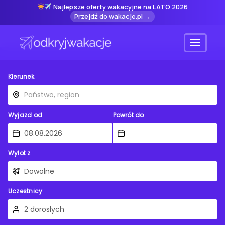
Najlepsze oferty wakacyjne na LATO 2026
Przejdź do wakacje.pl →
Menu
Kierunek
Wyjazd od
Powrót do
Wylot z
Uczestnicy