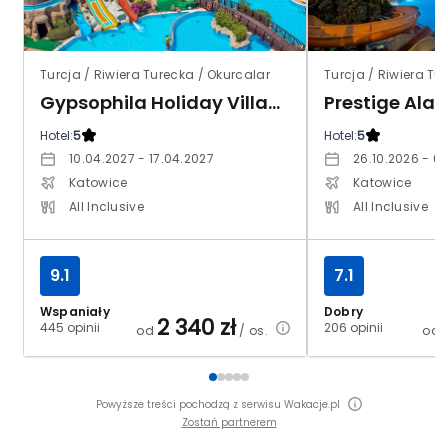
Turcja / Riwiera Turecka / Okurcalar
Turcja / Riwiera T
Gypsophila Holiday Village
Prestige Ala
Hotel:
5
Hotel:
5
10.04.2027 - 17.04.2027
26.10.2026 - 03
Katowice
Katowice
All Inclusive
All Inclusive
9.1
7.1
Wspaniały
Dobry
2 340
zł
445 opinii
206 opinii
od
/ os.
od
Powyższe treści pochodzą z serwisu Wakacje.pl
Zostań partnerem