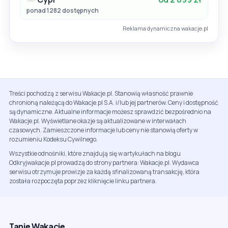
ponad 1282 dostępnych
Reklama dynamiczna wakacje.pl
Treści pochodzą z serwisu Wakacje.pl. Stanowią własność prawnie
chronioną należącą do Wakacje.pl S.A. i/lub jej partnerów. Ceny i dostępność
są dynamiczne. Aktualne informacje możesz sprawdzić bezpośrednio na
Wakacje.pl. Wyświetlane okazje są aktualizowane w interwałach
czasowych. Zamieszczone informacje lub ceny nie stanowią oferty w
rozumieniu Kodeksu Cywilnego.
Wszystkie odnośniki, które znajdują się w artykułach na blogu
Odkryjwakacje.pl prowadzą do strony partnera: Wakacje.pl. Wydawca
serwisu otrzymuje prowizje za każdą sfinalizowaną transakcję, która
została rozpoczęta poprzez kliknięcie linku partnera.
Tanie Wakacje