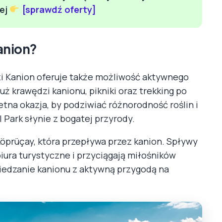
iej
[sprawdź oferty]
Kanion?
i Kanion oferuje także możliwość aktywnego
ż krawędzi kanionu, pikniki oraz trekking po
tna okazja, by podziwiać różnorodność roślin i
 Park słynie z bogatej przyrody.
 Köprüçay, która przepływa przez kanion. Spływy
ura turystyczne i przyciągają miłośników
iedzanie kanionu z aktywną przygodą na