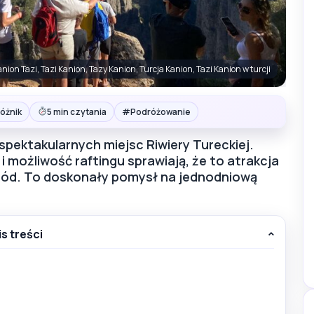
nion Tazi, Tazi Kanion, Tazy Kanion, Turcja Kanion, Tazi Kanion w turcji
#
óżnik
5 min czytania
Podróżowanie
 spektakularnych miejsc Riwiery Tureckiej.
i możliwość raftingu sprawiają, że to atrakcja
ygód. To doskonały pomysł na jednodniową
is treści