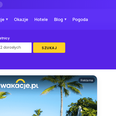
→
je
Okazje
Hotele
Blog
Pogoda
stnicy
SZUKAJ
Reklama