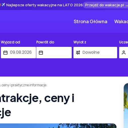
Najlepsze oferty wakacyjne na LATO 2026
Przejdź do wakacje.pl 
Strona Główna
Wakac
Wyjazd od
Powrót do
Wylot z
Ucze
e, ceny i praktyczne informacje
atrakcje, ceny i
je