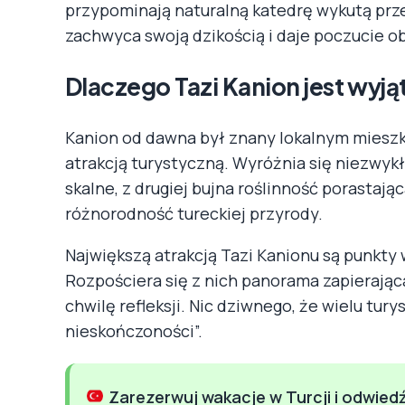
przypominają naturalną katedrę wykutą prze
zachwyca swoją dzikością i daje poczucie ob
Dlaczego Tazi Kanion jest wyj
Kanion od dawna był znany lokalnym mieszka
atrakcją turystyczną. Wyróżnia się niezwykł
skalne, z drugiej bujna roślinność porastają
różnorodność tureckiej przyrody.
Największą atrakcją Tazi Kanionu są punkty
Rozpościera się z nich panorama zapierająca
chwilę refleksji. Nic dziwnego, że wielu tu
nieskończoności”.
Zarezerwuj wakacje w Turcji i odwiedź