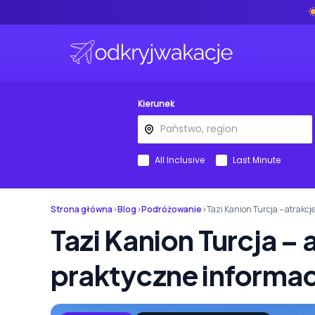
Kierunek
All Inclusive
Last Minute
Strona główna
›
Blog
›
Podróżowanie
›
Tazi Kanion Turcja – atrakcj
Tazi Kanion Turcja – 
praktyczne informac