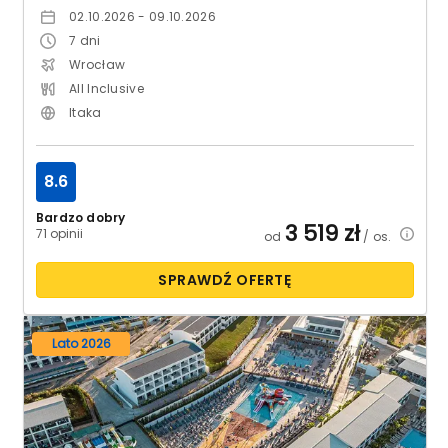
02.10.2026 - 09.10.2026
7
dni
Wrocław
All Inclusive
Itaka
8.6
Bardzo dobry
3 519
zł
71 opinii
od
/ os.
SPRAWDŹ OFERTĘ
Lato 2026