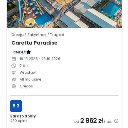
Grecja / Zakynthos / Tragaki
Caretta Paradise
Hotel:
4.5
16.10.2026 - 23.10.2026
7
dni
Wrocław
All Inclusive
Grecos
8.3
Bardzo dobry
2 862
zł
430 opinii
od
/ os.