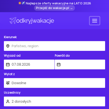
Najlepsze oferty wakacyjne na LATO 2026
Przejdź do wakacje.pl →
Menu
Kierunek
Wyjazd od
Powrót do
Wylot z
Uczestnicy