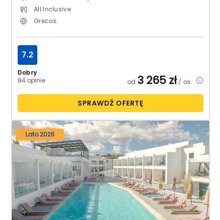
All Inclusive
Grecos
7.2
Dobry
3 265
zł
84 opinie
od
/ os.
SPRAWDŹ OFERTĘ
Lato 2026