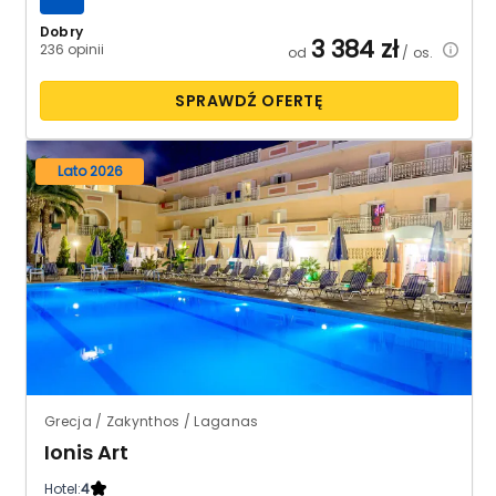
Dobry
3 384
zł
236 opinii
od
/ os.
SPRAWDŹ OFERTĘ
Lato 2026
Grecja / Zakynthos / Laganas
Ionis Art
Hotel:
4