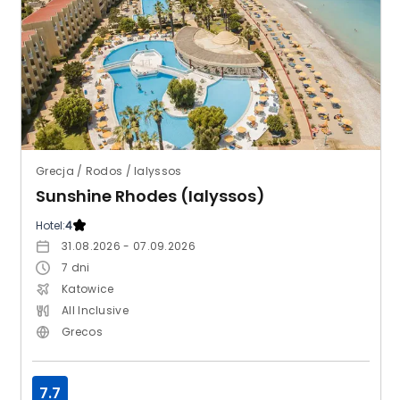
Grecja / Rodos / Ialyssos
Sunshine Rhodes (Ialyssos)
Hotel:
4
31.08.2026 - 07.09.2026
7
dni
Katowice
All Inclusive
Grecos
7.7