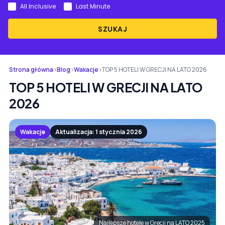
All Inclusive
Last Minute
SZUKAJ
Strona główna
›
Blog
›
Wakacje
›
TOP 5 HOTELI W GRECJI NA LATO 2026
TOP 5 HOTELI W GRECJI NA LATO
2026
Wakacje
Aktualizacja: 1 stycznia 2026
Najlepsze hotele w Grecji na LATO 2025