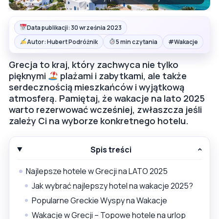
Data publikacji: 30 września 2023
#
Autor: Hubert Podróżnik
5 min czytania
Wakacje
Grecja to kraj, który zachwyca nie tylko
pięknymi
plażami i zabytkami, ale także
serdecznością mieszkańców i wyjątkową
atmosferą. Pamiętaj, że wakacje na lato 2025
warto rezerwować wcześniej, zwłaszcza jeśli
zależy Ci na wyborze konkretnego hotelu.
Spis treści
Najlepsze hotele w Grecji na LATO 2025
Jak wybrać najlepszy hotel na wakacje 2025?
Popularne Greckie Wyspy na Wakacje
Wakacje w Grecji – Topowe hotele na urlop