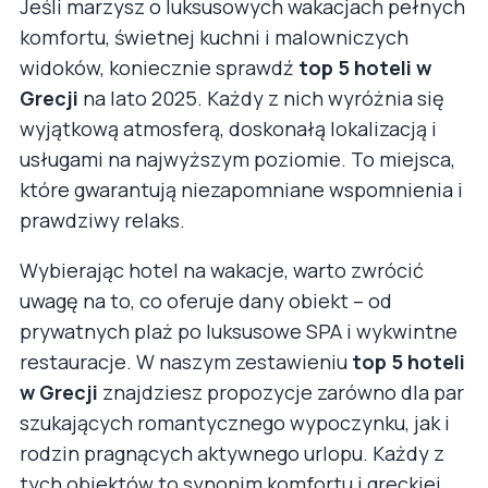
Jeśli marzysz o luksusowych wakacjach pełnych
komfortu, świetnej kuchni i malowniczych
widoków, koniecznie sprawdź
top 5 hoteli w
Grecji
na lato 2025. Każdy z nich wyróżnia się
wyjątkową atmosferą, doskonałą lokalizacją i
usługami na najwyższym poziomie. To miejsca,
które gwarantują niezapomniane wspomnienia i
prawdziwy relaks.
Wybierając hotel na wakacje, warto zwrócić
uwagę na to, co oferuje dany obiekt – od
prywatnych plaż po luksusowe SPA i wykwintne
restauracje. W naszym zestawieniu
top 5 hoteli
w Grecji
znajdziesz propozycje zarówno dla par
szukających romantycznego wypoczynku, jak i
rodzin pragnących aktywnego urlopu. Każdy z
tych obiektów to synonim komfortu i greckiej