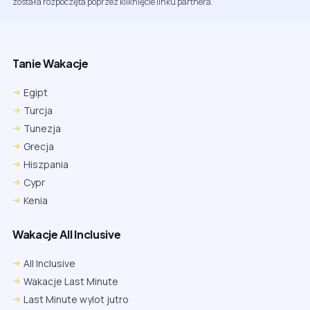
została rozpoczęta poprzez kliknięcie linku partnera.
Tanie Wakacje
Egipt
Turcja
Tunezja
Grecja
Hiszpania
Cypr
Kenia
Wakacje All Inclusive
All Inclusive
Wakacje Last Minute
Last Minute wylot jutro