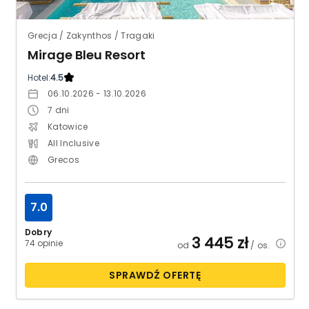
Grecja / Zakynthos / Tragaki
Mirage Bleu Resort
Hotel:
4.5
06.10.2026 - 13.10.2026
7
dni
Katowice
All Inclusive
Grecos
7.0
Dobry
3 445
zł
74 opinie
od
/ os.
SPRAWDŹ OFERTĘ