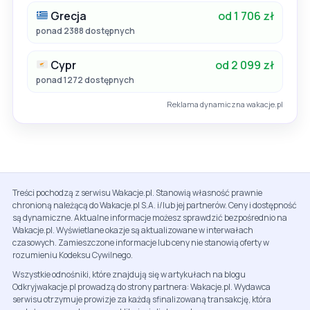
Grecja
od 1 706 zł
ponad 2388 dostępnych
Cypr
od 2 099 zł
ponad 1272 dostępnych
Reklama dynamiczna wakacje.pl
Treści pochodzą z serwisu Wakacje.pl. Stanowią własność prawnie
chronioną należącą do Wakacje.pl S.A. i/lub jej partnerów. Ceny i dostępność
są dynamiczne. Aktualne informacje możesz sprawdzić bezpośrednio na
Wakacje.pl. Wyświetlane okazje są aktualizowane w interwałach
czasowych. Zamieszczone informacje lub ceny nie stanowią oferty w
rozumieniu Kodeksu Cywilnego.
Wszystkie odnośniki, które znajdują się w artykułach na blogu
Odkryjwakacje.pl prowadzą do strony partnera: Wakacje.pl. Wydawca
serwisu otrzymuje prowizje za każdą sfinalizowaną transakcję, która