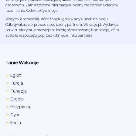
czasowych. Zamieszczone informacje lub ceny nie stanowią oferty w
rozumieniu Kodeksu Cywilnego.
Wszystkie odnośniki, które znajdują się w artykułach na blogu
Odkryjwakacje.pl prowadzą do strony partnera: Wakacje.pl. Wydawca
serwisu otrzymuje prowizje za każdą sfinalizowaną transakcję, która
została rozpoczęta poprzez kliknięcie linku partnera.
Tanie Wakacje
Egipt
Turcja
Tunezja
Grecja
Hiszpania
Cypr
Kenia