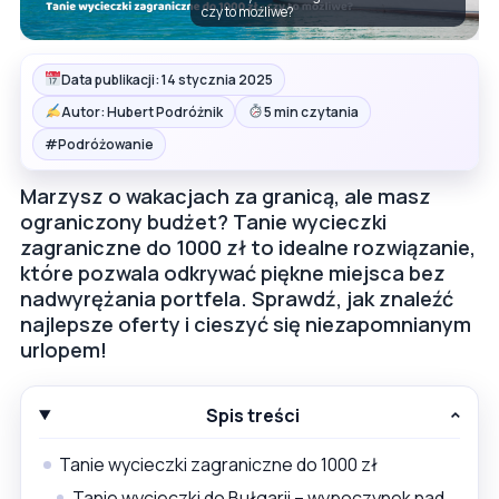
czy to możliwe?
Data publikacji: 14 stycznia 2025
Autor: Hubert Podróżnik
5 min czytania
#
Podróżowanie
Marzysz o wakacjach za granicą, ale masz
ograniczony budżet? Tanie wycieczki
zagraniczne do 1000 zł to idealne rozwiązanie,
które pozwala odkrywać piękne miejsca bez
nadwyrężania portfela. Sprawdź, jak znaleźć
najlepsze oferty i cieszyć się niezapomnianym
urlopem!
Spis treści
Tanie wycieczki zagraniczne do 1000 zł
Tanie wycieczki do Bułgarii – wypoczynek nad