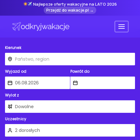
Najlepsze oferty wakacyjne na LATO 2026
Przejdź do wakacje.pl →
Menu
Kierunek
Wyjazd od
Powrót do
Wylot z
Uczestnicy