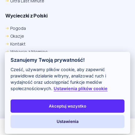
Ultra Last Minute
Wycieczki z Polski
Pogoda
Okazje
Kontakt
Wakacje z Niemiec
Polityka Prywatności
Szanujemy Twoją prywatność!
Wakacje w Egipcie
Cześć, używamy plików cookie, aby zapewnić
Rankingi hoteli
prawidłowe działanie witryny, analizować ruch i
wydajność oraz udostępniać funkcje mediów
społecznościowych.
Ustawienia plików cookie
Partnerem serwisu jest portal Wakacje.pl
O nas
Kontakt i reklama
Polityka prywatności
Akceptuj wszystko
Copyright (c) 2026 Odkryj Wakacje
Ustawienia
All Inclusive
Last Minute
LATO 2026
Z dziećmi