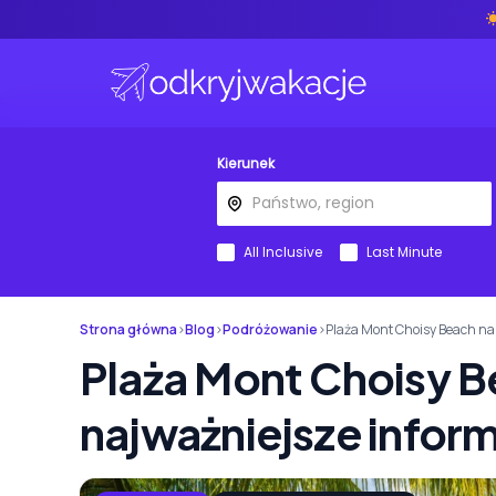
Kierunek
All Inclusive
Last Minute
Strona główna
›
Blog
›
Podróżowanie
›
Plaża Mont Choisy Beach na 
Plaża Mont Choisy Be
najważniejsze infor