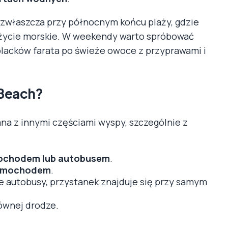
, zwłaszcza przy północnym końcu plaży, gdzie
w życie morskie. W weekendy warto spróbować
placków farata po świeże owoce z przyprawami i
 Beach?
na z innymi częściami wyspy, szczególnie z
mochodem lub autobusem
.
samochodem
.
ne autobusy, przystanek znajduje się przy samym
ównej drodze.