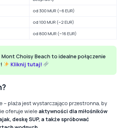
od 300 MUR (~6 EUR)
od 100 MUR (~2 EUR)
od 800 MUR (~16 EUR)
Mont Choisy Beach to idealne połączenie
y!
Kliknij tutaj!
h?
e – plaża jest wystarczająco przestronna, by
ie oferuje wiele
aktywności dla miłośników
ajak, deskę SUP, a także spróbować
artach wodnych
.