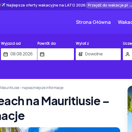
Najlepsze oferty wakacyjne na LATO 2026
Przejdź do wakacje.pl 
Strona Główna
Wakac
Wyjazd od
Powrót do
Wylot z
Ucze
Mauritiusie – najważniejsze informacje
ach na Mauritiusie –
macje