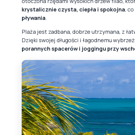
otoczona rzędami wysokich drzew filao, któ
krystalicznie czysta, ciepła i spokojna
, co
pływania
.
Plaża jest zadbana, dobrze utrzymana, z 
Dzięki swojej długości i łagodnemu wybrzeż
porannych spacerów i joggingu przy wsch