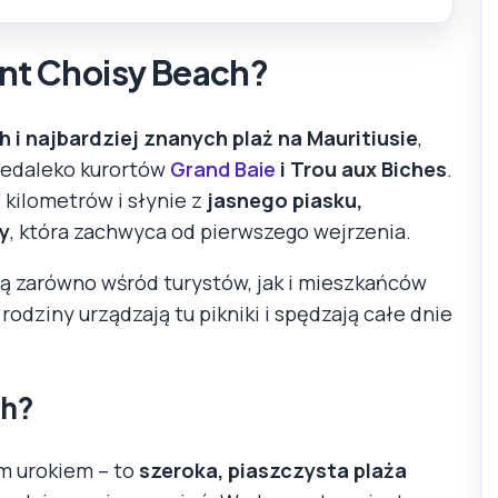
ont Choisy Beach?
 i najbardziej znanych plaż na Mauritiusie
,
iedaleko kurortów
Grand Baie
i Trou aux Biches
.
 kilometrów i słynie z
jasnego piasku,
y
, która zachwyca od pierwszego wejrzenia.
ą zarówno wśród turystów, jak i mieszkańców
odziny urządzają tu pikniki i spędzają całe dnie
ch?
m urokiem – to
szeroka, piaszczysta plaża