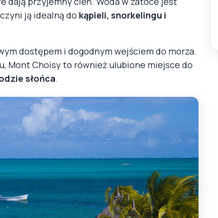
re dają przyjemny cień. Woda w zatoce jest
 czyni ją idealną do
kąpieli, snorkelingu i
łatwym dostępem i dogodnym wejściem do morza.
u, Mont Choisy to również ulubione miejsce do
odzie słońca
.