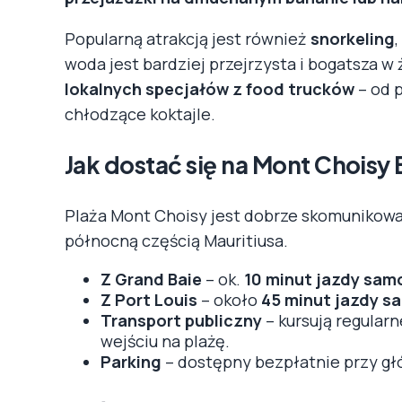
Popularną atrakcją jest również
snorkeling
woda jest bardziej przejrzysta i bogatsza 
lokalnych specjałów z food trucków
– od 
chłodzące koktajle.
Jak dostać się na Mont Choisy
Plaża Mont Choisy jest dobrze skomunikowa
północną częścią Mauritiusa.
Z Grand Baie
– ok.
10 minut jazdy sa
Z Port Louis
– około
45 minut jazdy 
Transport publiczny
– kursują regular
wejściu na plażę.
Parking
– dostępny bezpłatnie przy gł