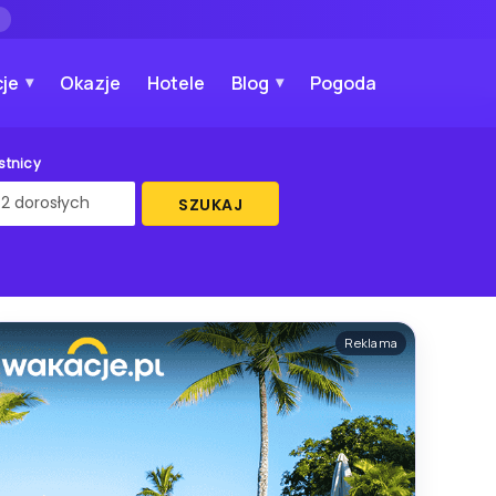
→
je
Okazje
Hotele
Blog
Pogoda
stnicy
SZUKAJ
Reklama