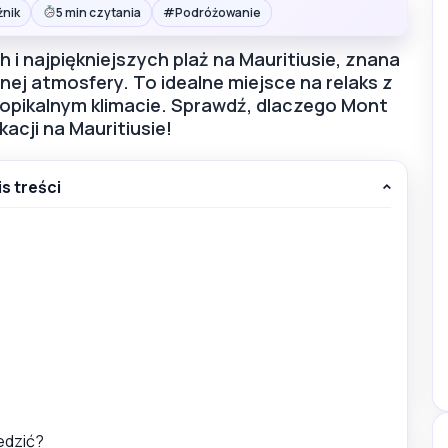
#
żnik
5 min czytania
Podróżowanie
i najpiękniejszych plaż na Mauritiusie, znana
nej atmosfery. To idealne miejsce na relaks z
opikalnym klimacie. Sprawdź, dlaczego Mont
cji na Mauritiusie!
is treści
edzić?