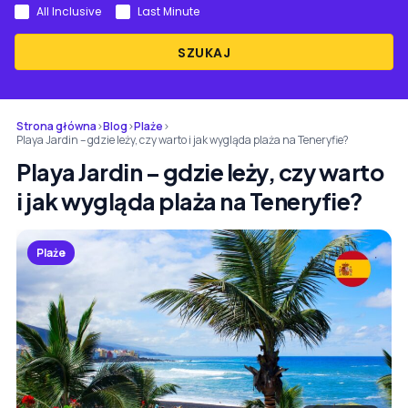
All Inclusive
Last Minute
SZUKAJ
Strona główna
›
Blog
›
Plaże
›
Playa Jardin – gdzie leży, czy warto i jak wygląda plaża na Teneryfie?
Playa Jardin – gdzie leży, czy warto
i jak wygląda plaża na Teneryfie?
Plaże