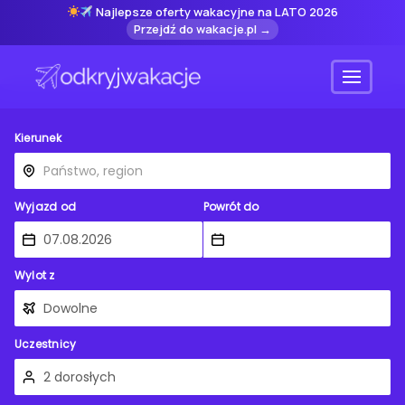
Najlepsze oferty wakacyjne na LATO 2026
Przejdź do wakacje.pl →
Menu
Kierunek
Wyjazd od
Powrót do
Wylot z
Uczestnicy