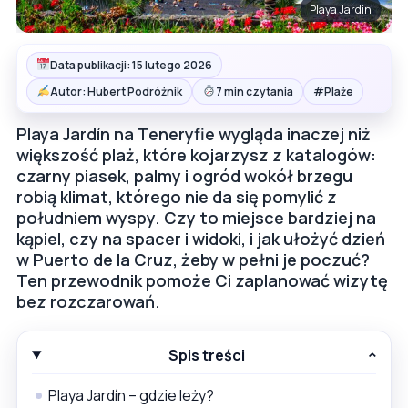
Playa Jardin
Data publikacji: 15 lutego 2026
#
Autor: Hubert Podróżnik
7 min czytania
Plaże
Playa Jardín na Teneryfie wygląda inaczej niż
większość plaż, które kojarzysz z katalogów:
czarny piasek, palmy i ogród wokół brzegu
robią klimat, którego nie da się pomylić z
południem wyspy. Czy to miejsce bardziej na
kąpiel, czy na spacer i widoki, i jak ułożyć dzień
w Puerto de la Cruz, żeby w pełni je poczuć?
Ten przewodnik pomoże Ci zaplanować wizytę
bez rozczarowań.
Spis treści
Playa Jardín – gdzie leży?