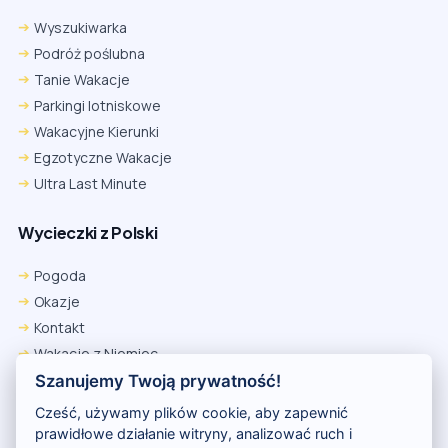
Wyszukiwarka
Podróż poślubna
Tanie Wakacje
Parkingi lotniskowe
Wakacyjne Kierunki
Egzotyczne Wakacje
Ultra Last Minute
Wycieczki z Polski
Pogoda
Okazje
Kontakt
Wakacje z Niemiec
Polityka Prywatności
Szanujemy Twoją prywatność!
Wakacje w Egipcie
Cześć, używamy plików cookie, aby zapewnić
Rankingi hoteli
prawidłowe działanie witryny, analizować ruch i