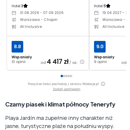
Hotel:
3
Hotel:
5
31.08.2026 - 07.09.2026
19.04.2027 - 2
Warszawa - Chopin
Warszawa - C
All Inclusive
All Inclusive
8.8
9.0
Wspaniały
Wspaniały
4 417
zł
10 opinii
9 opinii
od
/ os.
od
Powyższe treści pochodzą z serwisu Wakacje.pl
Zostań partnerem
Czarny piasek i klimat północy Teneryfy
Playa Jardín ma zupełnie inny charakter niż
jasne, turystyczne plaże na południu wyspy.