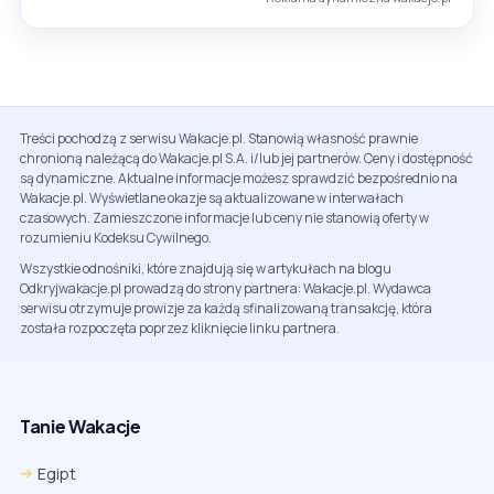
Treści pochodzą z serwisu Wakacje.pl. Stanowią własność prawnie
chronioną należącą do Wakacje.pl S.A. i/lub jej partnerów. Ceny i dostępność
są dynamiczne. Aktualne informacje możesz sprawdzić bezpośrednio na
Wakacje.pl. Wyświetlane okazje są aktualizowane w interwałach
czasowych. Zamieszczone informacje lub ceny nie stanowią oferty w
rozumieniu Kodeksu Cywilnego.
Wszystkie odnośniki, które znajdują się w artykułach na blogu
Odkryjwakacje.pl prowadzą do strony partnera: Wakacje.pl. Wydawca
serwisu otrzymuje prowizje za każdą sfinalizowaną transakcję, która
została rozpoczęta poprzez kliknięcie linku partnera.
Tanie Wakacje
Egipt