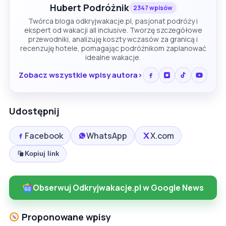
Hubert Podróżnik
2347 wpisów
Twórca bloga odkryjwakacje.pl, pasjonat podróży i
ekspert od wakacji all inclusive. Tworzę szczegółowe
przewodniki, analizuję koszty wczasów za granicą i
recenzuję hotele, pomagając podróżnikom zaplanować
idealne wakacje.
Zobacz wszystkie wpisy autora
Udostępnij
Facebook
WhatsApp
X.com
Kopiuj link
Obserwuj Odkryjwakacje.pl w Google News
Proponowane wpisy