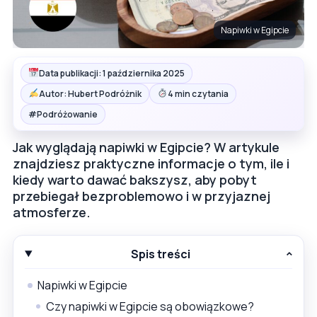
Napiwki w Egipcie
Data publikacji: 1 października 2025
Autor: Hubert Podróżnik
4 min czytania
#
Podróżowanie
Jak wyglądają napiwki w Egipcie? W artykule
znajdziesz praktyczne informacje o tym, ile i
kiedy warto dawać bakszysz, aby pobyt
przebiegał bezproblemowo i w przyjaznej
atmosferze.
Spis treści
Napiwki w Egipcie
Czy napiwki w Egipcie są obowiązkowe?