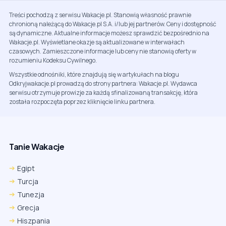
Treści pochodzą z serwisu Wakacje.pl. Stanowią własność prawnie
chronioną należącą do Wakacje.pl S.A. i/lub jej partnerów. Ceny i dostępność
są dynamiczne. Aktualne informacje możesz sprawdzić bezpośrednio na
Wakacje.pl. Wyświetlane okazje są aktualizowane w interwałach
czasowych. Zamieszczone informacje lub ceny nie stanowią oferty w
rozumieniu Kodeksu Cywilnego.
Wszystkie odnośniki, które znajdują się w artykułach na blogu
Odkryjwakacje.pl prowadzą do strony partnera: Wakacje.pl. Wydawca
serwisu otrzymuje prowizje za każdą sfinalizowaną transakcję, która
została rozpoczęta poprzez kliknięcie linku partnera.
Tanie Wakacje
Egipt
Turcja
Tunezja
Grecja
Hiszpania