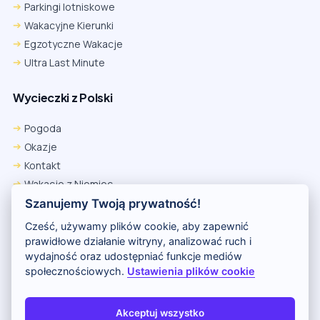
Parkingi lotniskowe
Wakacyjne Kierunki
Egzotyczne Wakacje
Ultra Last Minute
Wycieczki z Polski
Pogoda
Okazje
Kontakt
Wakacje z Niemiec
Polityka Prywatności
Szanujemy Twoją prywatność!
Wakacje w Egipcie
Cześć, używamy plików cookie, aby zapewnić
Rankingi hoteli
prawidłowe działanie witryny, analizować ruch i
wydajność oraz udostępniać funkcje mediów
społecznościowych.
Ustawienia plików cookie
Partnerem serwisu jest portal Wakacje.pl
O nas
Kontakt i reklama
Polityka prywatności
Akceptuj wszystko
Copyright (c) 2026 Odkryj Wakacje