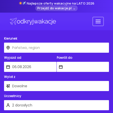
Najlepsze oferty wakacyjne na LATO 2026
Przejdź do wakacje.pl →
Menu
Kierunek
Wyjazd od
Powrót do
Wylot z
Uczestnicy