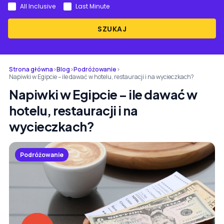
All Inclusive
Last Minute
SZUKAJ
Strona główna
›
Blog
›
Podróżowanie
›
Napiwki w Egipcie – ile dawać w hotelu, restauracji i na wycieczkach?
Napiwki w Egipcie – ile dawać w
hotelu, restauracji i na
wycieczkach?
Podróżowanie