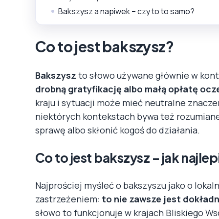
Bakszysz a napiwek – czy to to samo?
Co to jest bakszysz?
Bakszysz
to słowo używane głównie w konte
drobną gratyfikację albo małą opłatę ocz
kraju i sytuacji może mieć neutralne znacze
niektórych kontekstach bywa też rozumiane 
sprawę albo skłonić kogoś do działania.
Co to jest bakszysz – jak najle
Najprościej myśleć o bakszyszu jako o loka
zastrzeżeniem:
to nie zawsze jest dokładn
słowo to funkcjonuje w krajach Bliskiego Wsc