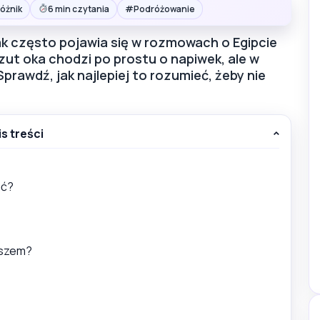
#
óżnik
6 min czytania
Podróżowanie
ak często pojawia się w rozmowach o Egipcie
zut oka chodzi po prostu o napiwek, ale w
rawdź, jak najlepiej to rozumieć, żeby nie
is treści
eć?
yszem?