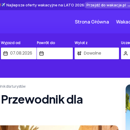
Najlepsze oferty wakacyjne na LATO 2026
Przejdź do wakacje.pl 
Strona Główna
Wakac
Wyjazd od
Powrót do
Wylot z
Ucze
nik dla turystów
? Przewodnik dla