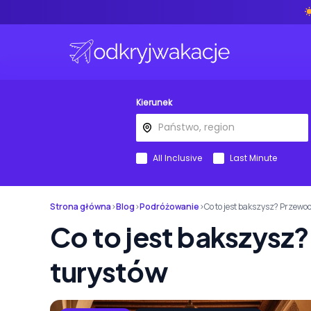
Kierunek
All Inclusive
Last Minute
Strona główna
›
Blog
›
Podróżowanie
›
Co to jest bakszysz? Przewod
Co to jest bakszysz
turystów