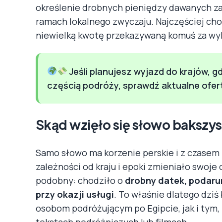
określenie drobnych pieniędzy dawanych za
ramach lokalnego zwyczaju. Najczęściej chod
niewielką kwotę przekazywaną komuś za wyk
Jeśli planujesz wyjazd do krajów, g
częścią podróży, sprawdź aktualne ofe
Skąd wzięło się słowo bakszy
Samo słowo ma korzenie perskie i z czasem 
zależności od kraju i epoki zmieniało swoje
podobny: chodziło o
drobny datek, podaru
przy okazji usługi
. To właśnie dlatego dz
osobom podróżującym po Egipcie, jak i tym,
tekstach podróżniczych lub filmach.