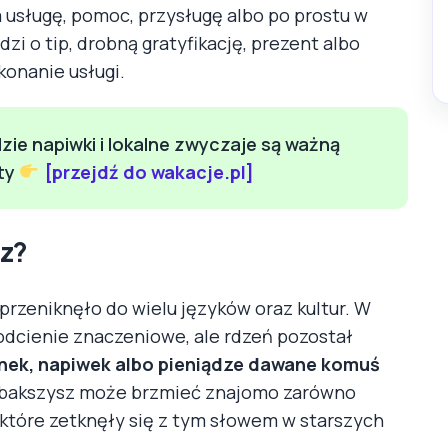
 usługę, pomoc, przysługę albo po prostu w
zi o tip, drobną gratyfikację, prezent albo
onanie usługi.
dzie napiwki i lokalne zwyczaje są ważną
rty
[przejdź do wakacje.pl]
sz?
przeniknęło do wielu języków oraz kultur. W
 odcienie znaczeniowe, ale rdzeń pozostał
nek, napiwek albo pieniądze dawane komuś
iś bakszysz może brzmieć znajomo zarówno
 które zetknęły się z tym słowem w starszych