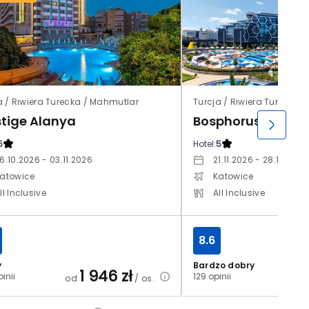
a / Riwiera Turecka / Mahmutlar
Turcja / Riwiera Turecka /
stige Alanya
Bosphorus Sorgu
5
Hotel:
5
6.10.2026 - 03.11.2026
21.11.2026 - 28.11.2026
atowice
Katowice
ll Inclusive
All Inclusive
8.6
y
Bardzo dobry
1 946
zł
2
inii
129 opinii
od
/ os.
od