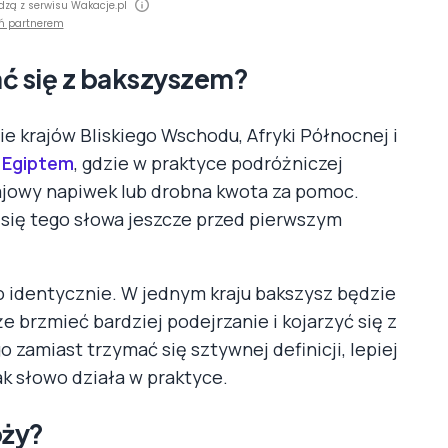
dzą z serwisu Wakacje.pl
ń partnerem
ać się z bakszyszem?
ie krajów Bliskiego Wschodu, Afryki Północnej i
z
Egiptem
, gdzie w praktyce podróżniczej
ajowy napiwek lub drobna kwota za pomoc.
 się tego słowa jeszcze przed pierwszym
to identycznie. W jednym kraju bakszysz będzie
 brzmieć bardziej podejrzanie i kojarzyć się z
zamiast trzymać się sztywnej definicji, lepiej
ak słowo działa w praktyce.
óży?