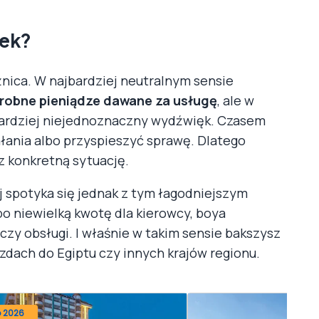
wek?
óżnica. W najbardziej neutralnym sensie
drobne pieniądze dawane za usługę
, ale w
ardziej niejednoznaczny wydźwięk. Czasem
łania albo przyspieszyć sprawę. Dlatego
z konkretną sytuację.
j spotyka się jednak z tym łagodniejszym
o niewielką kwotę dla kierowcy, boya
zy obsługi. I właśnie w takim sensie bakszysz
zdach do Egiptu czy innych krajów regionu.
o 2026